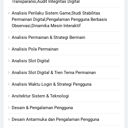
Transparansi,Audit Integritas Digital
Analisis Perilaku Sistem Game,Studi Stabilitas
Permainan Digital,Pengalaman Pengguna Berbasis
Observasi,Dinamika Mesin Interaktif
Analisis Permainan & Strategi Bermain
Analisis Pola Permainan
Analisis Slot Digital
Analisis Slot Digital & Tren Tema Permainan
Analisis Waktu Login & Strategi Pengguna
Arsitektur Sistem & Teknologi
Desain & Pengalaman Pengguna
Desain Antarmuka dan Pengalaman Pengguna