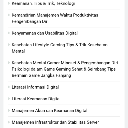
Keamanan, Tips & Trik, Teknologi
Kemandirian Manajemen Waktu Produktivitas
Pengembangan Diri
Kenyamanan dan Usabilitas Digital
Kesehatan Lifestyle Gaming Tips & Trik Kesehatan
Mental
Kesehatan Mental Gamer Mindset & Pengembangan Diri
Psikologi dalam Game Gaming Sehat & Seimbang Tips
Bermain Game Jangka Panjang
Literasi Informasi Digital
Literasi Keamanan Digital
Manajemen Akun dan Keamanan Digital
Manajemen Infrastruktur dan Stabilitas Server