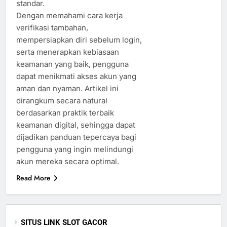
standar.
Dengan memahami cara kerja
verifikasi tambahan,
mempersiapkan diri sebelum login,
serta menerapkan kebiasaan
keamanan yang baik, pengguna
dapat menikmati akses akun yang
aman dan nyaman. Artikel ini
dirangkum secara natural
berdasarkan praktik terbaik
keamanan digital, sehingga dapat
dijadikan panduan tepercaya bagi
pengguna yang ingin melindungi
akun mereka secara optimal.
Read More
SITUS LINK SLOT GACOR