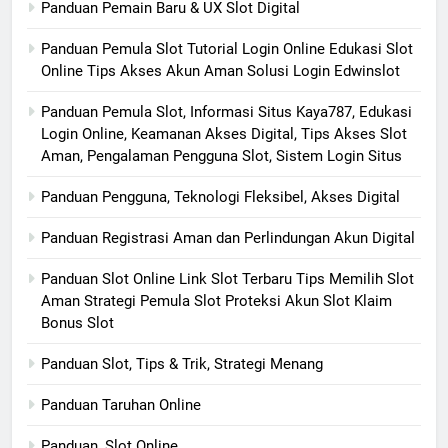
Panduan Pemain Baru & UX Slot Digital
Panduan Pemula Slot Tutorial Login Online Edukasi Slot
Online Tips Akses Akun Aman Solusi Login Edwinslot
Panduan Pemula Slot, Informasi Situs Kaya787, Edukasi
Login Online, Keamanan Akses Digital, Tips Akses Slot
Aman, Pengalaman Pengguna Slot, Sistem Login Situs
Panduan Pengguna, Teknologi Fleksibel, Akses Digital
Panduan Registrasi Aman dan Perlindungan Akun Digital
Panduan Slot Online Link Slot Terbaru Tips Memilih Slot
Aman Strategi Pemula Slot Proteksi Akun Slot Klaim
Bonus Slot
Panduan Slot, Tips & Trik, Strategi Menang
Panduan Taruhan Online
Panduan, Slot Online