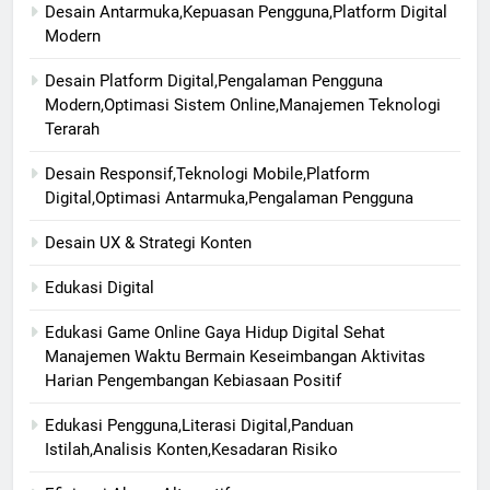
Desain Antarmuka,Kepuasan Pengguna,Platform Digital
Modern
Desain Platform Digital,Pengalaman Pengguna
Modern,Optimasi Sistem Online,Manajemen Teknologi
Terarah
Desain Responsif,Teknologi Mobile,Platform
Digital,Optimasi Antarmuka,Pengalaman Pengguna
Desain UX & Strategi Konten
Edukasi Digital
Edukasi Game Online Gaya Hidup Digital Sehat
Manajemen Waktu Bermain Keseimbangan Aktivitas
Harian Pengembangan Kebiasaan Positif
Edukasi Pengguna,Literasi Digital,Panduan
Istilah,Analisis Konten,Kesadaran Risiko