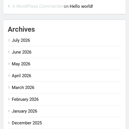
A WordPress Commenter
on
Hello world!
Archives
July 2026
June 2026
May 2026
April 2026
March 2026
February 2026
January 2026
December 2025