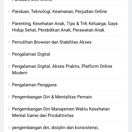
Panduan, Teknologi, Keamanan, Perjudian Online
Parenting, Kesehatan Anak, Tips & Trik Keluarga, Gaya
Hidup Sehat, Pendidikan Anak, Perawatan Anak
Pemulihan Browser dan Stabilitas Akses
Pengalaman Digital
Pengalaman Digital, Akses Praktis, Platform Online
Modern
Pengalaman Pengguna
Pengembangan Diri & Mentalitas Pemain
Pengembangan Diri Manajemen Waktu Kesehatan
Mental Game dan Produktivitas
pengembangan diri, disiplin dan konsistensi,