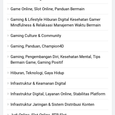
Game Online, Slot Online, Panduan Bermain
Gaming & Lifestyle Hiburan Digital Kesehatan Gamer
Mindfulness & Relaksasi Manajemen Waktu Bermain
Gaming Culture & Community
Gaming, Panduan, Champion4D
Gaming, Pengembangan Diri, Kesehatan Mental, Tips
Bermain Game, Gaming Positif
Hiburan, Teknologi, Gaya Hidup
Infrastruktur & Keamanan Digital
Infrastruktur Digital, Layanan Online, Stabilitas Platform
Infrastruktur Jaringan & Sistem Distribusi Konten
Judi Online, Slot Online, RTP Slot