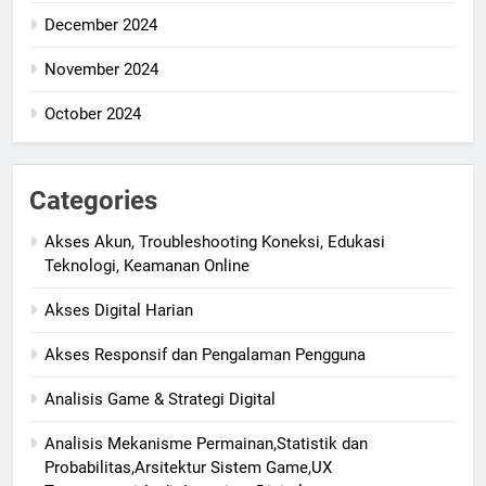
December 2024
November 2024
October 2024
Categories
Akses Akun, Troubleshooting Koneksi, Edukasi
Teknologi, Keamanan Online
Akses Digital Harian
Akses Responsif dan Pengalaman Pengguna
Analisis Game & Strategi Digital
Analisis Mekanisme Permainan,Statistik dan
Probabilitas,Arsitektur Sistem Game,UX