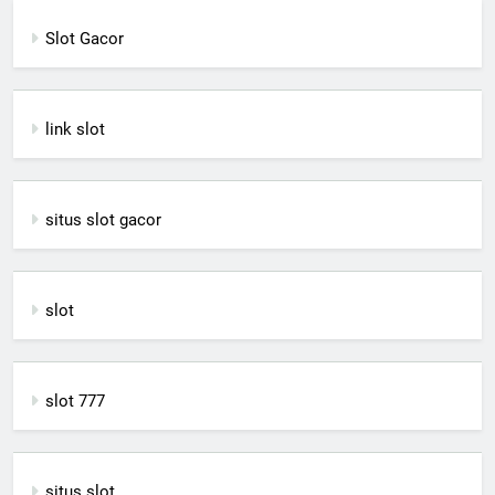
Slot Gacor
link slot
situs slot gacor
slot
slot 777
situs slot