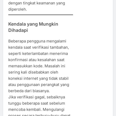
dengan tingkat keamanan yang
diperoleh.
Kendala yang Mungkin
Dihadapi
Beberapa pengguna mengalami
kendala saat verifikasi tambahan,
seperti keterlambatan menerima
konfirmasi atau kesalahan saat
memasukkan kode. Masalah ini
sering kali disebabkan oleh
koneksi internet yang tidak stabil
atau penggunaan perangkat yang
berbeda dari biasanya.
Jika verifikasi gagal, sebaiknya
tunggu beberapa saat sebelum
mencoba kembali. Mengulangi
proses secara terburu-buru dapat