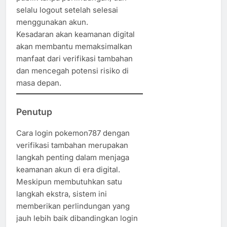
selalu logout setelah selesai
menggunakan akun.
Kesadaran akan keamanan digital
akan membantu memaksimalkan
manfaat dari verifikasi tambahan
dan mencegah potensi risiko di
masa depan.
Penutup
Cara login pokemon787 dengan
verifikasi tambahan merupakan
langkah penting dalam menjaga
keamanan akun di era digital.
Meskipun membutuhkan satu
langkah ekstra, sistem ini
memberikan perlindungan yang
jauh lebih baik dibandingkan login