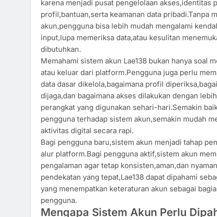
karena menjadi pusat pengelolaan akses,identitas
profil,bantuan,serta keamanan data pribadi.Tanpa
akun,pengguna bisa lebih mudah mengalami kendala
input,lupa memeriksa data,atau kesulitan menemu
dibutuhkan.
Memahami sistem akun Lae138 bukan hanya soal m
atau keluar dari platform.Pengguna juga perlu me
data dasar dikelola,bagaimana profil diperiksa,ba
dijaga,dan bagaimana akses dilakukan dengan lebih 
perangkat yang digunakan sehari-hari.Semakin ba
pengguna terhadap sistem akun,semakin mudah m
aktivitas digital secara rapi.
Bagi pengguna baru,sistem akun menjadi tahap pen
alur platform.Bagi pengguna aktif,sistem akun me
pengalaman agar tetap konsisten,aman,dan nyama
pendekatan yang tepat,Lae138 dapat dipahami sebaga
yang menempatkan keteraturan akun sebagai bagia
pengguna.
Mengapa Sistem Akun Perlu Dipa