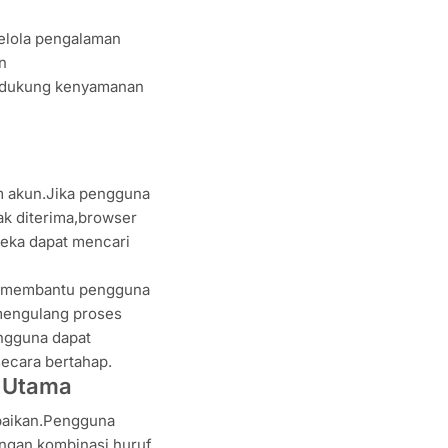
lola pengalaman
n
endukung kenyamanan
m akun.Jika pengguna
ak diterima,browser
reka dapat mencari
n membantu pengguna
 mengulang proses
ngguna dapat
ecara bertahap.
s Utama
abaikan.Pengguna
engan kombinasi huruf