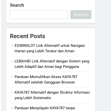
Search
SEARCH
Recent Posts
EDWINSLOT Link Alternatif untuk Navigasi
Harian yang Lebih Teratur dan Aman
LEBAH4D Link Alternatif dengan Sistem yang
Lebih Adaptif dan Aman bagi Pengguna
Panduan Memulihkan Akses KAYA787
Alternatif setelah Gangguan Browser
KAYA787 Alternatif dengan Struktur Informasi
yang Lebih Sistematis
Panduan Menjelajahi KAYA787 tanpa