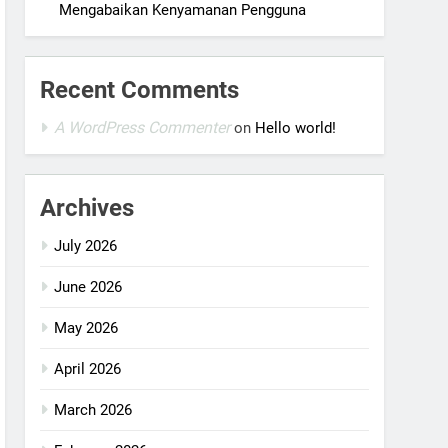
Mengabaikan Kenyamanan Pengguna
Recent Comments
A WordPress Commenter
on
Hello world!
Archives
July 2026
June 2026
May 2026
April 2026
March 2026