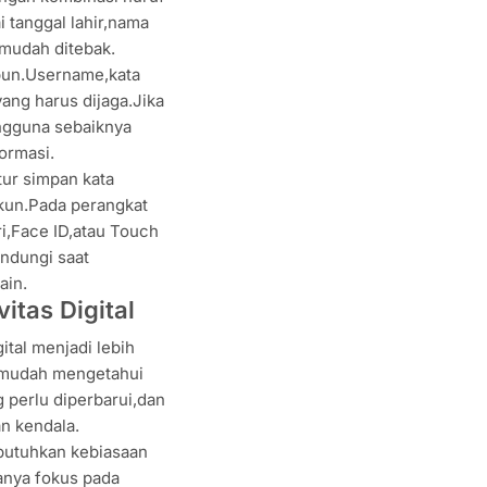
 tanggal lahir,nama
 mudah ditebak.
pun.Username,kata
yang harus dijaga.Jika
engguna sebaiknya
ormasi.
tur simpan kata
akun.Pada perangkat
ari,Face ID,atau Touch
indungi saat
ain.
itas Digital
ital menjadi lebih
 mudah mengetahui
 perlu diperbarui,dan
n kendala.
butuhkan kebiasaan
anya fokus pada