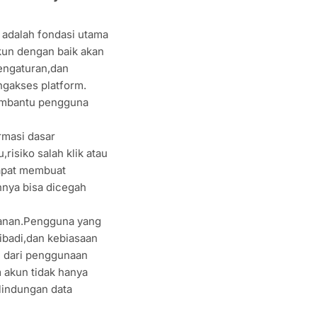
 adalah fondasi utama
kun dengan baik akan
engaturan,dan
ngakses platform.
embantu pengguna
rmasi dasar
isiko salah klik atau
dapat membuat
nya bisa dicegah
manan.Pengguna yang
ibadi,dan kebiasaan
un dari penggunaan
 akun tidak hanya
indungan data