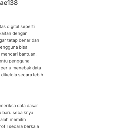
Lae138
s digital seperti
kaitan dengan
agar tetap benar dan
pengguna bisa
u mencari bantuan.
bantu pengguna
 perlu menebak data
dikelola secara lebih
meriksa data dasar
 baru sebaiknya
salah memilih
ofil secara berkala