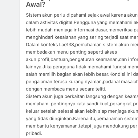
Awal?
Sistem akun perlu dipahami sejak awal karena akun
dalam aktivitas digital.Pengguna yang memahami a
lebih mudah menjaga informasi dasar,memeriksa p
menghindari kesalahan yang sering terjadi saat me
Dalam konteks Lae138,pemahaman sistem akun m
membedakan menu penting seperti akses
akun,profil,bantuan,pengaturan keamanan,dan info
lainnya.Jika pengguna tidak memahami fungsi menu,r
salah memilih bagian akan lebih besar.Kondisi ini 
pengalaman terasa kurang nyaman,padahal masalah
dengan membaca menu secara teliti.
Sistem akun juga berkaitan langsung dengan kea
memahami pentingnya kata sandi kuat,perangkat pr
keluar setelah selesai akan lebih siap menjaga ak
yang tidak diinginkan.Karena itu,pemahaman sistem
membantu kenyamanan,tetapi juga mendukung perl
pribadi.