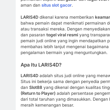
aman dan
situs slot gacor
.
LARIS4D
dikenal karena memberikan
keaman
bahwa pemain dapat menikmati permainan d
atau transaksi mereka. Dengan menyediaka
dan pasaran
togel viral resmi
yang transpara
pemain judi online yang ingin mendapatkan p
membahas lebih lanjut mengenai bagaimana
pengalaman bermain yang menguntungkan.
Apa Itu LARIS4D?
LARIS4D
adalah situs judi online yang men
Situs ini bekerja sama dengan penyedia per
dan
Slot88
yang dikenal dengan kualitas tin
(Return to Player)
adalah persentase pengemb
dari total taruhan yang dimasukkan. Dengan
meraih kemenangan besar.