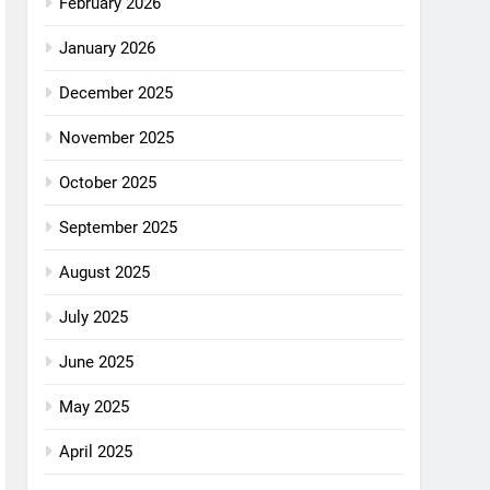
February 2026
January 2026
December 2025
November 2025
October 2025
September 2025
August 2025
July 2025
June 2025
May 2025
April 2025