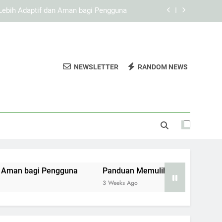
Lebih Adaptif dan Aman bagi Pengguna
Alternatif setelah Gangguan Browser
ruktur Informasi yang Lebih Sistematis
NEWSLETTER
RANDOM NEWS
si Harian yang Lebih Teratur dan Aman
Lebih Adaptif dan Aman bagi Pengguna
twork.
Alternatif setelah Gangguan Browser
ruktur Informasi yang Lebih Sistematis
 Pengguna
Panduan Memulihkan Akses KAYA787 Alternat
3 Weeks Ago