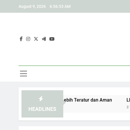
Skip
August 9, 2026
6:56:54 AM
to
content
HNI
Dapatkan 
gasi Harian yang Lebih Teratur dan Aman
LEBAH4D Link 
2 Weeks Ago
HEADLINES