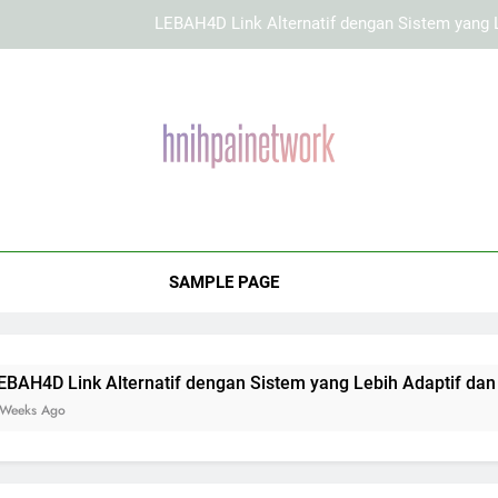
LEBAH4D Link Alternatif dengan Sistem yang 
Panduan Memulihkan Akses KAYA787 
KAYA787 Alternatif dengan St
EDWINSLOT Link Alternatif untuk Naviga
 HP AI Network
LEBAH4D Link Alternatif dengan Sistem yang 
Informasi Terbaru Tentang Kecerdasan Buatan Di HNI HP AI Ne
Panduan Memulihkan Akses KAYA787 
SAMPLE PAGE
KAYA787 Alternatif dengan St
Alternatif dengan Sistem yang Lebih Adaptif dan Aman bagi