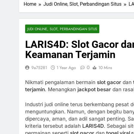
Home
Judi Online, Slot, Perbandingan Situs
LA
JUDI ONLINE, SLOT, PERBANDINGAN SITUS
LARIS4D: Slot Gacor da
Keamanan Terjamin
0
9a75281
1 Year Ago
10 Mins
Nikmati pengalaman bermain
slot gacor
dan
terjamin
. Menangkan
jackpot besar
dan ras
Industri judi online terus berkembang pesat
menguntungkan. Namun, dengan begitu banyak
dipercaya, aman, dan adil sangat penting. S
kriteria tersebut adalah
LARIS4D
. Sebagai si
permainan seperti
slot gacor
dan
togel viral 