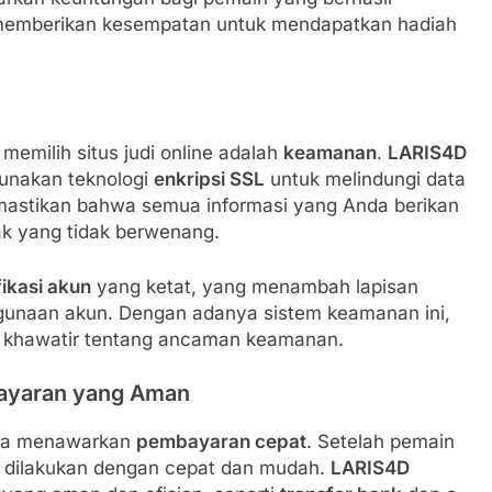
 memberikan kesempatan untuk mendapatkan hadiah
memilih situs judi online adalah
keamanan
.
LARIS4D
unakan teknologi
enkripsi SSL
untuk melindungi data
memastikan bahwa semua informasi yang Anda berikan
ak yang tidak berwenang.
fikasi akun
yang ketat, yang menambah lapisan
unaan akun. Dengan adanya sistem keamanan ini,
a khawatir tentang ancaman keamanan.
ayaran yang Aman
ga menawarkan
pembayaran cepat
. Setelah pemain
 dilakukan dengan cepat dan mudah.
LARIS4D