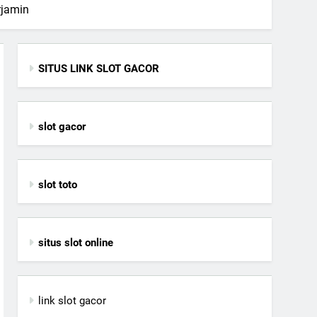
rjamin
SITUS LINK SLOT GACOR
slot gacor
slot toto
situs slot online
link slot gacor