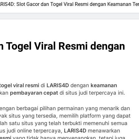
RIS4D: Slot Gacor dan Togel Viral Resmi dengan Keamanan Te
n Togel Viral Resmi dengan
togel viral resmi
di
LARIS4D
dengan
keamanan
akan
pembayaran cepat
di situs judi terpercaya ini.
 dengan berbagai pilihan permainan yang menarik dan
 situs yang tersedia, memilih platform yang dapat
alah satu situs yang telah terbukti memenuhi semua
tus judi online terpercaya,
LARIS4D
menawarkan
resmi
yang tidak hanya menyenangkan, tetapi juga