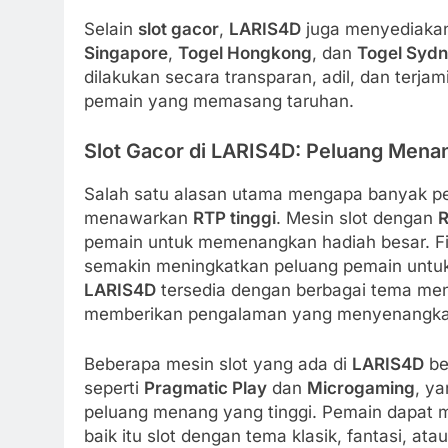
Selain
slot gacor
,
LARIS4D
juga menyediakan
Singapore
,
Togel Hongkong
, dan
Togel Syd
dilakukan secara transparan, adil, dan terja
pemain yang memasang taruhan.
Slot Gacor di LARIS4D: Peluang Mena
Salah satu alasan utama mengapa banyak p
menawarkan
RTP tinggi
. Mesin slot dengan
R
pemain untuk memenangkan hadiah besar. Fit
semakin meningkatkan peluang pemain untu
LARIS4D
tersedia dengan berbagai tema men
memberikan pengalaman yang menyenangkan
Beberapa mesin slot yang ada di
LARIS4D
be
seperti
Pragmatic Play
dan
Microgaming
, ya
peluang menang yang tinggi. Pemain dapat m
baik itu slot dengan tema klasik, fantasi, ata