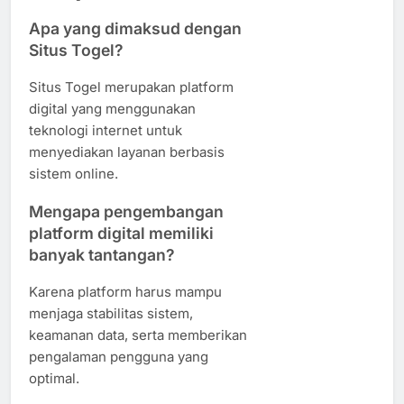
Apa yang dimaksud dengan
Situs Togel?
Situs Togel merupakan platform
digital yang menggunakan
teknologi internet untuk
menyediakan layanan berbasis
sistem online.
Mengapa pengembangan
platform digital memiliki
banyak tantangan?
Karena platform harus mampu
menjaga stabilitas sistem,
keamanan data, serta memberikan
pengalaman pengguna yang
optimal.