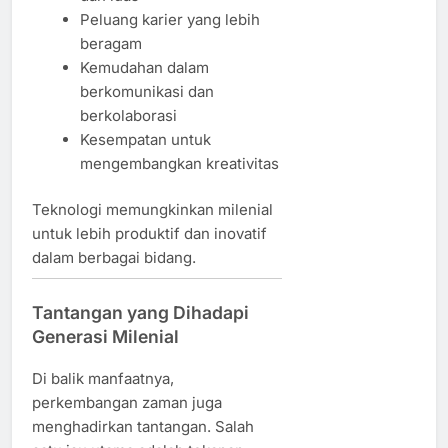
Peluang karier yang lebih
beragam
Kemudahan dalam
berkomunikasi dan
berkolaborasi
Kesempatan untuk
mengembangkan kreativitas
Teknologi memungkinkan milenial
untuk lebih produktif dan inovatif
dalam berbagai bidang.
Tantangan yang Dihadapi
Generasi Milenial
Di balik manfaatnya,
perkembangan zaman juga
menghadirkan tantangan. Salah