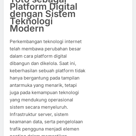
Platform Digital
dengan Sistem
Teknologi
Modern
Perkembangan teknologi internet
telah membawa perubahan besar
dalam cara platform digital
dibangun dan dikelola. Saat ini,
keberhasilan sebuah platform tidak
hanya bergantung pada tampilan
antarmuka yang menarik, tetapi
juga pada kemampuan teknologi
yang mendukung operasional
sistem secara menyeluruh.
Infrastruktur server, sistem
keamanan data, serta pengelolaan
trafik pengguna menjadi elemen