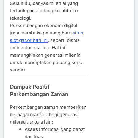
Selain itu, banyak milenial yang
tertarik pada bidang kreatif dan
teknologi.
Perkembangan ekonomi digital
juga membuka peluang baru
situs
slot gacor hari ini
, seperti bisnis
online dan startup. Hal ini
memungkinkan generasi milenial
untuk menciptakan peluang kerja
sendiri.
Dampak Positif
Perkembangan Zaman
Perkembangan zaman memberikan
berbagai manfaat bagi generasi
milenial, antara lain:
Akses informasi yang cepat
dan luas