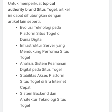
Untuk memperkuat
topical
authority brand Situs Togel
, artikel
ini dapat dihubungkan dengan
artikel lain seperti:
Evolusi Teknologi pada
Platform Situs Togel di
Dunia Digital
Infrastruktur Server yang
Mendukung Performa Situs
Togel
Analisis Sistem Keamanan
Digital pada Situs Togel
Stabilitas Akses Platform
Situs Togel di Era Internet
Cepat
Sistem Backend dan
Arsitektur Teknologi Situs
Togel