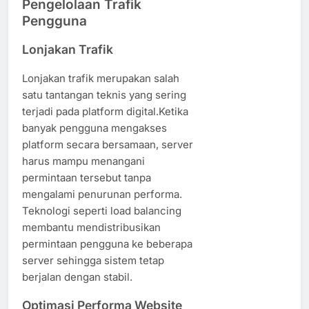
Pengelolaan Trafik
Pengguna
Lonjakan Trafik
Lonjakan trafik merupakan salah
satu tantangan teknis yang sering
terjadi pada platform digital.Ketika
banyak pengguna mengakses
platform secara bersamaan, server
harus mampu menangani
permintaan tersebut tanpa
mengalami penurunan performa.
Teknologi seperti load balancing
membantu mendistribusikan
permintaan pengguna ke beberapa
server sehingga sistem tetap
berjalan dengan stabil.
Optimasi Performa Website