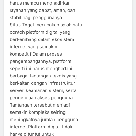
harus mampu menghadirkan
layanan yang cepat, aman, dan
stabil bagi penggunanya.
Situs Togel merupakan salah satu
contoh platform digital yang
berkembang dalam ekosistem
internet yang semakin
kompetitif.Dalam proses
pengembangannya, platform
seperti ini harus menghadapi
berbagai tantangan teknis yang
berkaitan dengan infrastruktur
server, keamanan sistem, serta
pengelolaan akses pengguna.
Tantangan tersebut menjadi
semakin kompleks seiring
meningkatnya jumlah pengguna
internet.Platform digital tidak
hanya dituntut untuk