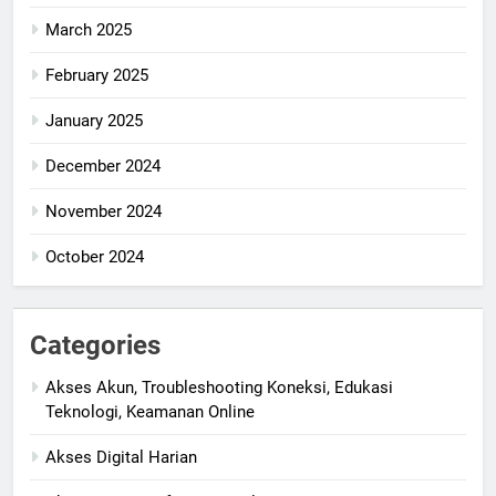
March 2025
February 2025
January 2025
December 2024
November 2024
October 2024
Categories
Akses Akun, Troubleshooting Koneksi, Edukasi
Teknologi, Keamanan Online
Akses Digital Harian