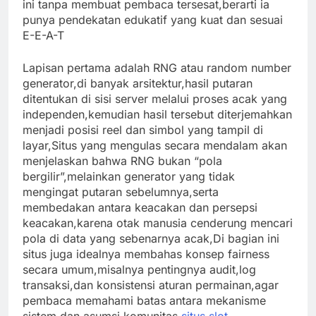
ini tanpa membuat pembaca tersesat,berarti ia
punya pendekatan edukatif yang kuat dan sesuai
E-E-A-T
Lapisan pertama adalah RNG atau random number
generator,di banyak arsitektur,hasil putaran
ditentukan di sisi server melalui proses acak yang
independen,kemudian hasil tersebut diterjemahkan
menjadi posisi reel dan simbol yang tampil di
layar,Situs yang mengulas secara mendalam akan
menjelaskan bahwa RNG bukan “pola
bergilir”,melainkan generator yang tidak
mengingat putaran sebelumnya,serta
membedakan antara keacakan dan persepsi
keacakan,karena otak manusia cenderung mencari
pola di data yang sebenarnya acak,Di bagian ini
situs juga idealnya membahas konsep fairness
secara umum,misalnya pentingnya audit,log
transaksi,dan konsistensi aturan permainan,agar
pembaca memahami batas antara mekanisme