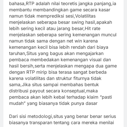
bahasa,RTP adalah nilai teoretis jangka panjang,ia
membantu membandingkan game secara kasar
namun tidak memprediksi sesi,Volatilitas
menjelaskan seberapa besar swing hasil,apakah
lebih sering kecil atau jarang besar,Hit rate
menjelaskan seberapa sering kemenangan muncul
namun tidak sama dengan net win karena
kemenangan kecil bisa lebih rendah dari biaya
taruhan,Situs yang bagus akan mengajarkan
pembaca membedakan kemenangan visual dan
hasil bersih,serta menjelaskan mengapa dua game
dengan RTP mirip bisa terasa sangat berbeda
karena volatilitas dan struktur fiturnya tidak
sama,Jika situs sampai membahas bentuk
distribusi payout secara konseptual,maka
pembaca akan lebih kebal terhadap klaim “pasti
mudah” yang biasanya tidak punya dasar
Dari sisi metodologi,situs yang benar benar serius
biasanya transparan tentang cara mereka menilai