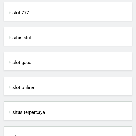
slot 777
situs slot
slot gacor
slot online
situs terpercaya