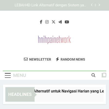
Skip
Panduan Memulihkan Akses KAYA787 Alternatif
to
setelah Gangguan Browser
content
KAYA787 Alternatif dengan Struktur Informasi
yang Lebih Sistematis
EDWINSLOT Link Alternatif untuk Navigasi Harian
yang Lebih Teratur dan Aman
LEBAH4D Link Alternatif dengan Sistem yang
Lebih Adaptif dan Aman bagi Pengguna
Panduan Memulihkan Akses KAYA787 Alternatif
setelah Gangguan Browser
HNI HP AI
Dapatkan Informasi Terbaru Tentang
KAYA787 Alternatif dengan Struktur Informasi
NEWSLETTER
RANDOM NEWS
Network
yang Lebih Sistematis
Kecerdasan Buatan Di HNI HP AI Network.
MENU
WINSLOT Link Alternatif untuk Navigasi Harian yang Lebih Te
HEADLINES
Weeks Ago