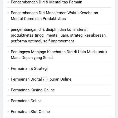
Pengembangan Diri & Mentalitas Pemain
Pengembangan Diri Manajemen Waktu Kesehatan
Mental Game dan Produktivitas
pengembangan diri, disiplin dan konsistensi,
produktivitas tinggi, mental juara, strategi kesuksesan,
performa optimal, self-improvement
Pentingnya Menjaga Kesehatan Diri di Usia Muda untuk
Masa Depan yang Sehat
Permainan & Strategi
Permainan Digital / Hiburan Online
Permainan Kasino Online
Permainan Online
Permainan Slot Online