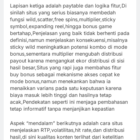
Lapisan ketiga adalah paytable dan logika fitur,Di
sinilah situs yang serius biasanya membedah
fungsi wild,scatter,free spins,multiplier,sticky
symbol,expanding reel,hingga bonus game
bertahap,Penjelasan yang baik tidak berhenti pada
definisi,namun menjelaskan konsekuensi,misalnya
sticky wild meningkatkan potensi kombo di mode
bonus,sementara multiplier mengubah distribusi
payout karena mengangkat ekor distribusi di sisi
hasil besar,Situs yang rapi juga membahas fitur
buy bonus sebagai mekanisme akses cepat ke
mode bonus,namun menekankan bahwa ia
menaikkan varians pada satu keputusan karena
biaya masuk lebih tinggi dan hasilnya tetap
acak,Pendekatan seperti ini menjaga pembahasan
tetap informatif tanpa menjanjikan kepastian
Aspek “mendalam” berikutnya adalah cara situs
menjelaskan RTP,volatilitas,hit rate,dan distribusi
hasil,di sini kualitas konten terlihat dari ketelitian