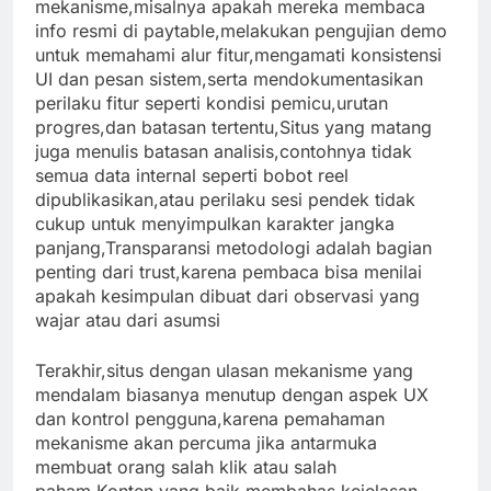
mekanisme,misalnya apakah mereka membaca
info resmi di paytable,melakukan pengujian demo
untuk memahami alur fitur,mengamati konsistensi
UI dan pesan sistem,serta mendokumentasikan
perilaku fitur seperti kondisi pemicu,urutan
progres,dan batasan tertentu,Situs yang matang
juga menulis batasan analisis,contohnya tidak
semua data internal seperti bobot reel
dipublikasikan,atau perilaku sesi pendek tidak
cukup untuk menyimpulkan karakter jangka
panjang,Transparansi metodologi adalah bagian
penting dari trust,karena pembaca bisa menilai
apakah kesimpulan dibuat dari observasi yang
wajar atau dari asumsi
Terakhir,situs dengan ulasan mekanisme yang
mendalam biasanya menutup dengan aspek UX
dan kontrol pengguna,karena pemahaman
mekanisme akan percuma jika antarmuka
membuat orang salah klik atau salah