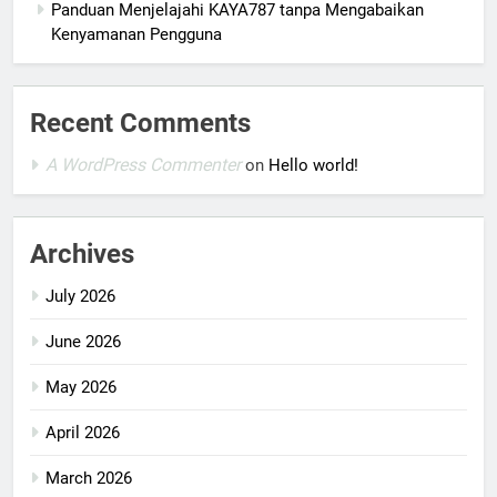
Panduan Menjelajahi KAYA787 tanpa Mengabaikan
Kenyamanan Pengguna
Recent Comments
A WordPress Commenter
on
Hello world!
Archives
July 2026
June 2026
May 2026
April 2026
March 2026