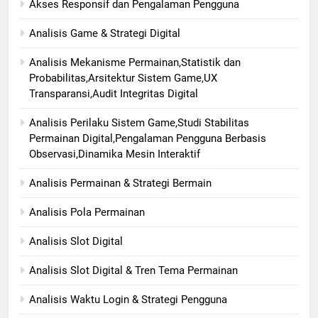
Akses Responsif dan Pengalaman Pengguna
Analisis Game & Strategi Digital
Analisis Mekanisme Permainan,Statistik dan
Probabilitas,Arsitektur Sistem Game,UX
Transparansi,Audit Integritas Digital
Analisis Perilaku Sistem Game,Studi Stabilitas
Permainan Digital,Pengalaman Pengguna Berbasis
Observasi,Dinamika Mesin Interaktif
Analisis Permainan & Strategi Bermain
Analisis Pola Permainan
Analisis Slot Digital
Analisis Slot Digital & Tren Tema Permainan
Analisis Waktu Login & Strategi Pengguna