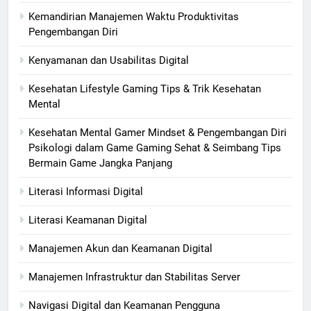
Kemandirian Manajemen Waktu Produktivitas
Pengembangan Diri
Kenyamanan dan Usabilitas Digital
Kesehatan Lifestyle Gaming Tips & Trik Kesehatan
Mental
Kesehatan Mental Gamer Mindset & Pengembangan Diri
Psikologi dalam Game Gaming Sehat & Seimbang Tips
Bermain Game Jangka Panjang
Literasi Informasi Digital
Literasi Keamanan Digital
Manajemen Akun dan Keamanan Digital
Manajemen Infrastruktur dan Stabilitas Server
Navigasi Digital dan Keamanan Pengguna