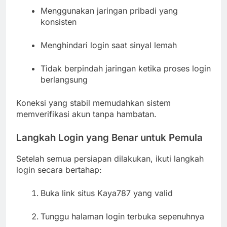
Menggunakan jaringan pribadi yang
konsisten
Menghindari login saat sinyal lemah
Tidak berpindah jaringan ketika proses login
berlangsung
Koneksi yang stabil memudahkan sistem
memverifikasi akun tanpa hambatan.
Langkah Login yang Benar untuk Pemula
Setelah semua persiapan dilakukan, ikuti langkah
login secara bertahap:
Buka link situs Kaya787 yang valid
Tunggu halaman login terbuka sepenuhnya