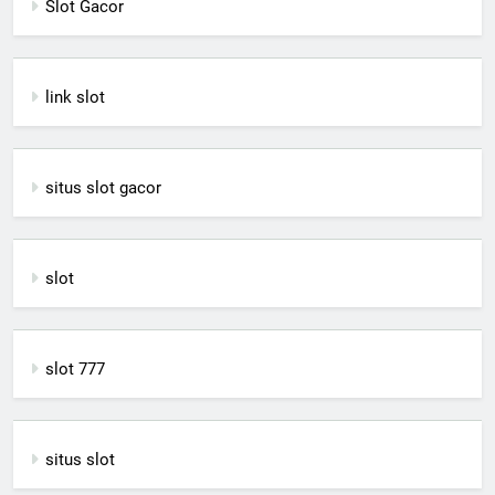
Slot Gacor
link slot
situs slot gacor
slot
slot 777
situs slot