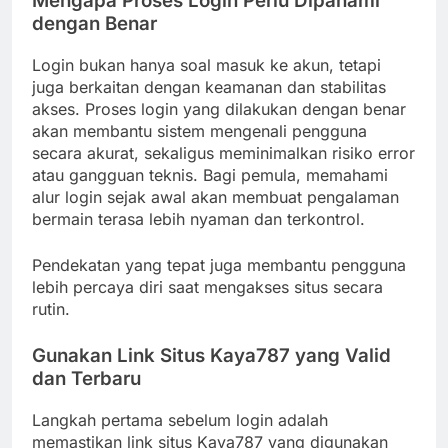
Mengapa Proses Login Perlu Dipahami
dengan Benar
Login bukan hanya soal masuk ke akun, tetapi
juga berkaitan dengan keamanan dan stabilitas
akses. Proses login yang dilakukan dengan benar
akan membantu sistem mengenali pengguna
secara akurat, sekaligus meminimalkan risiko error
atau gangguan teknis. Bagi pemula, memahami
alur login sejak awal akan membuat pengalaman
bermain terasa lebih nyaman dan terkontrol.
Pendekatan yang tepat juga membantu pengguna
lebih percaya diri saat mengakses situs secara
rutin.
Gunakan Link Situs Kaya787 yang Valid
dan Terbaru
Langkah pertama sebelum login adalah
memastikan link situs Kaya787 yang digunakan