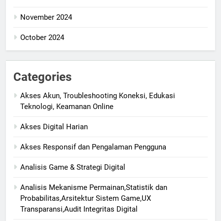
November 2024
October 2024
Categories
Akses Akun, Troubleshooting Koneksi, Edukasi
Teknologi, Keamanan Online
Akses Digital Harian
Akses Responsif dan Pengalaman Pengguna
Analisis Game & Strategi Digital
Analisis Mekanisme Permainan,Statistik dan
Probabilitas,Arsitektur Sistem Game,UX
Transparansi,Audit Integritas Digital