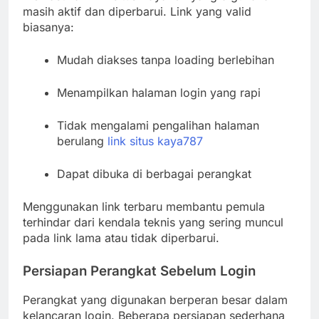
masih aktif dan diperbarui. Link yang valid
biasanya:
Mudah diakses tanpa loading berlebihan
Menampilkan halaman login yang rapi
Tidak mengalami pengalihan halaman
berulang
link situs kaya787
Dapat dibuka di berbagai perangkat
Menggunakan link terbaru membantu pemula
terhindar dari kendala teknis yang sering muncul
pada link lama atau tidak diperbarui.
Persiapan Perangkat Sebelum Login
Perangkat yang digunakan berperan besar dalam
kelancaran login. Beberapa persiapan sederhana