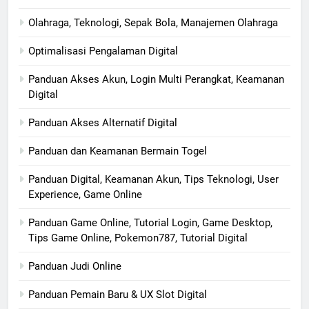
Olahraga, Teknologi, Sepak Bola, Manajemen Olahraga
Optimalisasi Pengalaman Digital
Panduan Akses Akun, Login Multi Perangkat, Keamanan
Digital
Panduan Akses Alternatif Digital
Panduan dan Keamanan Bermain Togel
Panduan Digital, Keamanan Akun, Tips Teknologi, User
Experience, Game Online
Panduan Game Online, Tutorial Login, Game Desktop,
Tips Game Online, Pokemon787, Tutorial Digital
Panduan Judi Online
Panduan Pemain Baru & UX Slot Digital