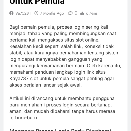
Untuk Pemula
0
9a75281
7 Months Ago
6 Mins
Bagi pemain pemula, proses login sering kali
menjadi tahap yang paling membingungkan saat
pertama kali mengakses situs slot online.
Kesalahan kecil seperti salah link, koneksi tidak
stabil, atau kurangnya pemahaman tentang sistem
login dapat menyebabkan gangguan yang
mengurangi kenyamanan bermain. Oleh karena itu,
memahami panduan lengkap login link situs
Kaya787 slot untuk pemula sangat penting agar
akses berjalan lancar sejak awal.
Artikel ini dirancang untuk membantu pengguna
baru memahami proses login secara bertahap,
aman, dan mudah dipahami tanpa harus merasa
terburu-buru.