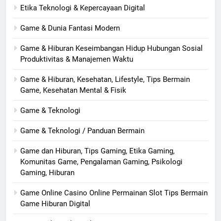
Etika Teknologi & Kepercayaan Digital
Game & Dunia Fantasi Modern
Game & Hiburan Keseimbangan Hidup Hubungan Sosial
Produktivitas & Manajemen Waktu
Game & Hiburan, Kesehatan, Lifestyle, Tips Bermain
Game, Kesehatan Mental & Fisik
Game & Teknologi
Game & Teknologi / Panduan Bermain
Game dan Hiburan, Tips Gaming, Etika Gaming,
Komunitas Game, Pengalaman Gaming, Psikologi
Gaming, Hiburan
Game Online Casino Online Permainan Slot Tips Bermain
Game Hiburan Digital