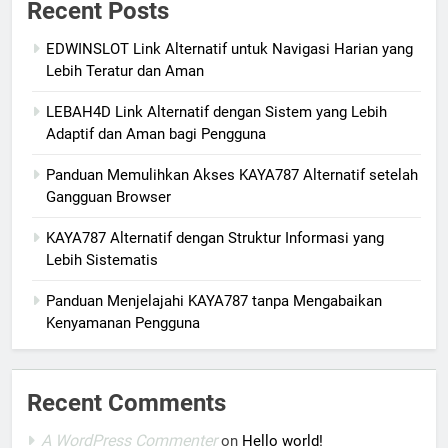
Recent Posts
EDWINSLOT Link Alternatif untuk Navigasi Harian yang
Lebih Teratur dan Aman
LEBAH4D Link Alternatif dengan Sistem yang Lebih
Adaptif dan Aman bagi Pengguna
Panduan Memulihkan Akses KAYA787 Alternatif setelah
Gangguan Browser
KAYA787 Alternatif dengan Struktur Informasi yang
Lebih Sistematis
Panduan Menjelajahi KAYA787 tanpa Mengabaikan
Kenyamanan Pengguna
Recent Comments
A WordPress Commenter
on
Hello world!