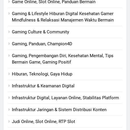
Game Online, Slot Online, Panduan Bermain
Gaming & Lifestyle Hiburan Digital Kesehatan Gamer
Mindfulness & Relaksasi Manajemen Waktu Bermain
Gaming Culture & Community
Gaming, Panduan, Champion4D
Gaming, Pengembangan Diri, Kesehatan Mental, Tips
Bermain Game, Gaming Positif
Hiburan, Teknologi, Gaya Hidup
Infrastruktur & Keamanan Digital
Infrastruktur Digital, Layanan Online, Stabilitas Platform
Infrastruktur Jaringan & Sistem Distribusi Konten
Judi Online, Slot Online, RTP Slot