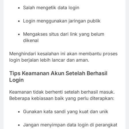
Salah mengetik data login
Login menggunakan jaringan publik
Mengakses situs dari link yang belum
dikenal
Menghindari kesalahan ini akan membantu proses
login berjalan lebih lancar dan aman.
Tips Keamanan Akun Setelah Berhasil
Login
Keamanan tidak berhenti setelah berhasil masuk.
Beberapa kebiasaan baik yang perlu diterapkan:
Gunakan kata sandi yang kuat dan unik
Jangan menyimpan data login di perangkat