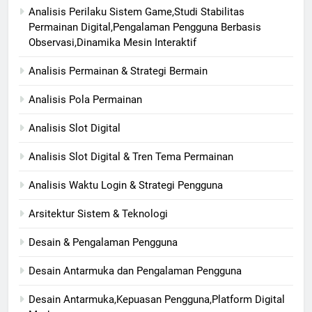
Analisis Perilaku Sistem Game,Studi Stabilitas
Permainan Digital,Pengalaman Pengguna Berbasis
Observasi,Dinamika Mesin Interaktif
Analisis Permainan & Strategi Bermain
Analisis Pola Permainan
Analisis Slot Digital
Analisis Slot Digital & Tren Tema Permainan
Analisis Waktu Login & Strategi Pengguna
Arsitektur Sistem & Teknologi
Desain & Pengalaman Pengguna
Desain Antarmuka dan Pengalaman Pengguna
Desain Antarmuka,Kepuasan Pengguna,Platform Digital