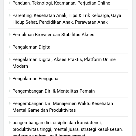
Panduan, Teknologi, Keamanan, Perjudian Online
Parenting, Kesehatan Anak, Tips & Trik Keluarga, Gaya
Hidup Sehat, Pendidikan Anak, Perawatan Anak
Pemulihan Browser dan Stabilitas Akses
Pengalaman Digital
Pengalaman Digital, Akses Praktis, Platform Online
Modern
Pengalaman Pengguna
Pengembangan Diri & Mentalitas Pemain
Pengembangan Diri Manajemen Waktu Kesehatan
Mental Game dan Produktivitas
pengembangan diri, disiplin dan konsistensi,
produktivitas tinggi, mental juara, strategi kesuksesan,
performa optimal, self-improvement