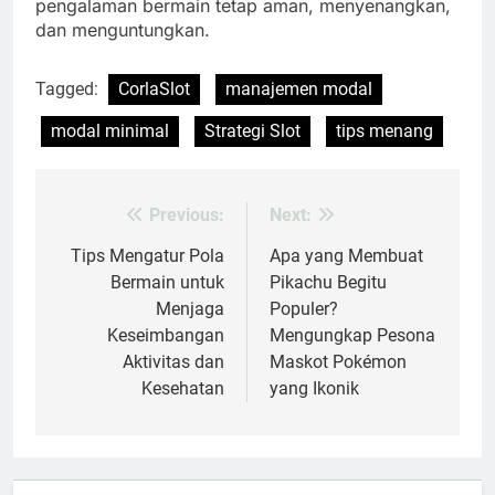
pengalaman bermain tetap aman, menyenangkan,
dan menguntungkan.
Tagged:
CorlaSlot
manajemen modal
modal minimal
Strategi Slot
tips menang
Previous:
Next:
Post
navigation
Tips Mengatur Pola
Apa yang Membuat
Bermain untuk
Pikachu Begitu
Menjaga
Populer?
Keseimbangan
Mengungkap Pesona
Aktivitas dan
Maskot Pokémon
Kesehatan
yang Ikonik