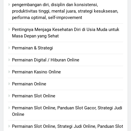
pengembangan diri, disiplin dan konsistensi,
produktivitas tinggi, mental juara, strategi kesuksesan,
performa optimal, self-improvement
Pentingnya Menjaga Kesehatan Diri di Usia Muda untuk
Masa Depan yang Sehat
Permainan & Strategi
Permainan Digital / Hiburan Online
Permainan Kasino Online
Permainan Online
Permainan Slot Online
Permainan Slot Online, Panduan Slot Gacor, Strategi Judi
Online
Permainan Slot Online, Strategi Judi Online, Panduan Slot