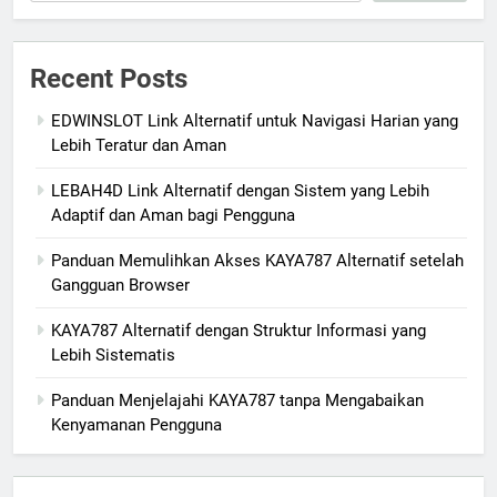
Recent Posts
EDWINSLOT Link Alternatif untuk Navigasi Harian yang
Lebih Teratur dan Aman
LEBAH4D Link Alternatif dengan Sistem yang Lebih
Adaptif dan Aman bagi Pengguna
Panduan Memulihkan Akses KAYA787 Alternatif setelah
Gangguan Browser
KAYA787 Alternatif dengan Struktur Informasi yang
Lebih Sistematis
Panduan Menjelajahi KAYA787 tanpa Mengabaikan
Kenyamanan Pengguna