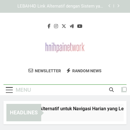
Skip
Panduan Memulihkan Akses KAYA787 Alternatif
to
setelah Gangguan Browser
content
KAYA787 Alternatif dengan Struktur Informasi
yang Lebih Sistematis
EDWINSLOT Link Alternatif untuk Navigasi Harian
yang Lebih Teratur dan Aman
LEBAH4D Link Alternatif dengan Sistem yang
Lebih Adaptif dan Aman bagi Pengguna
Panduan Memulihkan Akses KAYA787 Alternatif
setelah Gangguan Browser
HNI HP AI
Dapatkan Informasi Terbaru Tentang
KAYA787 Alternatif dengan Struktur Informasi
NEWSLETTER
RANDOM NEWS
Network
yang Lebih Sistematis
Kecerdasan Buatan Di HNI HP AI Network.
MENU
WINSLOT Link Alternatif untuk Navigasi Harian yang Lebih Te
HEADLINES
Weeks Ago