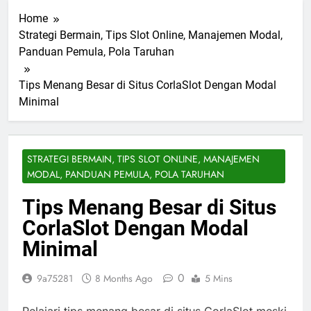
Home
Strategi Bermain, Tips Slot Online, Manajemen Modal,
Panduan Pemula, Pola Taruhan
Tips Menang Besar di Situs CorlaSlot Dengan Modal
Minimal
STRATEGI BERMAIN, TIPS SLOT ONLINE, MANAJEMEN
MODAL, PANDUAN PEMULA, POLA TARUHAN
Tips Menang Besar di Situs
CorlaSlot Dengan Modal
Minimal
0
9a75281
8 Months Ago
5 Mins