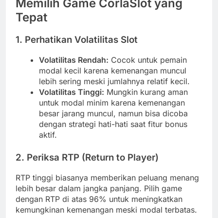
Memilih Game CorlaSlot yang
Tepat
1.
Perhatikan Volatilitas Slot
Volatilitas Rendah:
Cocok untuk pemain
modal kecil karena kemenangan muncul
lebih sering meski jumlahnya relatif kecil.
Volatilitas Tinggi:
Mungkin kurang aman
untuk modal minim karena kemenangan
besar jarang muncul, namun bisa dicoba
dengan strategi hati-hati saat fitur bonus
aktif.
2.
Periksa RTP (Return to Player)
RTP tinggi biasanya memberikan peluang menang
lebih besar dalam jangka panjang. Pilih game
dengan RTP di atas 96% untuk meningkatkan
kemungkinan kemenangan meski modal terbatas.