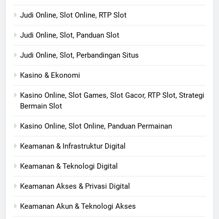
Judi Online, Slot Online, RTP Slot
Judi Online, Slot, Panduan Slot
Judi Online, Slot, Perbandingan Situs
Kasino & Ekonomi
Kasino Online, Slot Games, Slot Gacor, RTP Slot, Strategi
Bermain Slot
Kasino Online, Slot Online, Panduan Permainan
Keamanan & Infrastruktur Digital
Keamanan & Teknologi Digital
Keamanan Akses & Privasi Digital
Keamanan Akun & Teknologi Akses