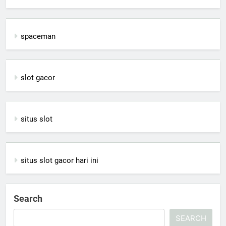
spaceman
slot gacor
situs slot
situs slot gacor hari ini
Search
SEARCH