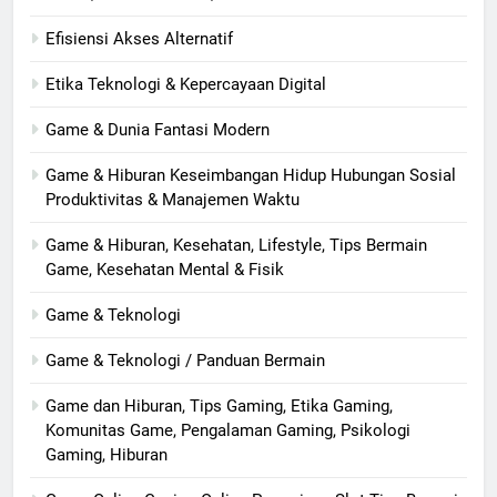
Efisiensi Akses Alternatif
Etika Teknologi & Kepercayaan Digital
Game & Dunia Fantasi Modern
Game & Hiburan Keseimbangan Hidup Hubungan Sosial
Produktivitas & Manajemen Waktu
Game & Hiburan, Kesehatan, Lifestyle, Tips Bermain
Game, Kesehatan Mental & Fisik
Game & Teknologi
Game & Teknologi / Panduan Bermain
Game dan Hiburan, Tips Gaming, Etika Gaming,
Komunitas Game, Pengalaman Gaming, Psikologi
Gaming, Hiburan