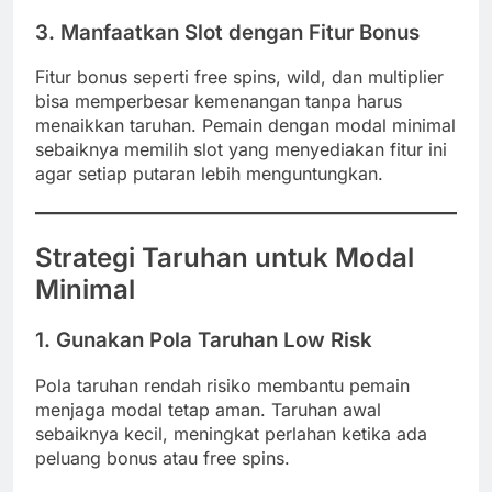
3.
Manfaatkan Slot dengan Fitur Bonus
Fitur bonus seperti free spins, wild, dan multiplier
bisa memperbesar kemenangan tanpa harus
menaikkan taruhan. Pemain dengan modal minimal
sebaiknya memilih slot yang menyediakan fitur ini
agar setiap putaran lebih menguntungkan.
Strategi Taruhan untuk Modal
Minimal
1.
Gunakan Pola Taruhan Low Risk
Pola taruhan rendah risiko membantu pemain
menjaga modal tetap aman. Taruhan awal
sebaiknya kecil, meningkat perlahan ketika ada
peluang bonus atau free spins.