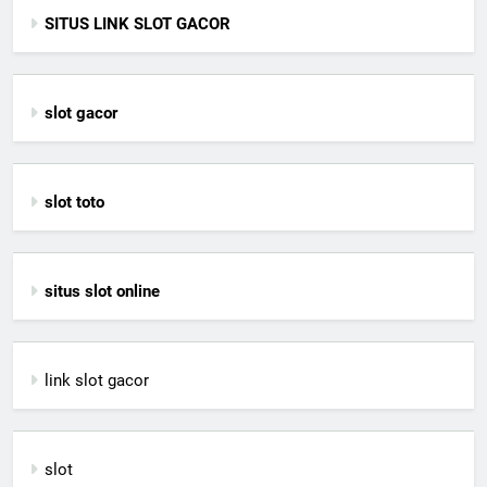
SITUS LINK SLOT GACOR
slot gacor
slot toto
situs slot online
link slot gacor
slot