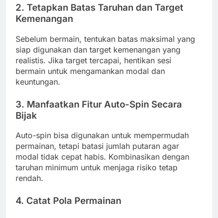
2.
Tetapkan Batas Taruhan dan Target
Kemenangan
Sebelum bermain, tentukan batas maksimal yang
siap digunakan dan target kemenangan yang
realistis. Jika target tercapai, hentikan sesi
bermain untuk mengamankan modal dan
keuntungan.
3.
Manfaatkan Fitur Auto-Spin Secara
Bijak
Auto-spin bisa digunakan untuk mempermudah
permainan, tetapi batasi jumlah putaran agar
modal tidak cepat habis. Kombinasikan dengan
taruhan minimum untuk menjaga risiko tetap
rendah.
4.
Catat Pola Permainan