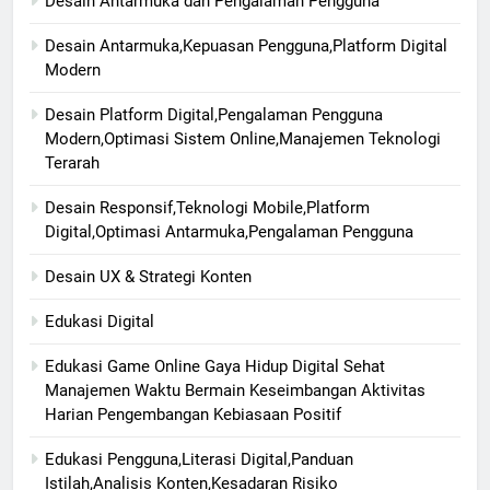
Desain Antarmuka dan Pengalaman Pengguna
Desain Antarmuka,Kepuasan Pengguna,Platform Digital
Modern
Desain Platform Digital,Pengalaman Pengguna
Modern,Optimasi Sistem Online,Manajemen Teknologi
Terarah
Desain Responsif,Teknologi Mobile,Platform
Digital,Optimasi Antarmuka,Pengalaman Pengguna
Desain UX & Strategi Konten
Edukasi Digital
Edukasi Game Online Gaya Hidup Digital Sehat
Manajemen Waktu Bermain Keseimbangan Aktivitas
Harian Pengembangan Kebiasaan Positif
Edukasi Pengguna,Literasi Digital,Panduan
Istilah,Analisis Konten,Kesadaran Risiko