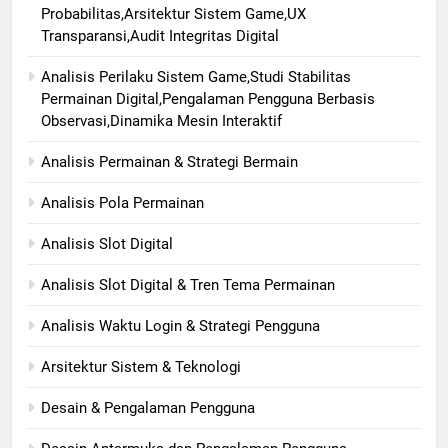
Probabilitas,Arsitektur Sistem Game,UX
Transparansi,Audit Integritas Digital
Analisis Perilaku Sistem Game,Studi Stabilitas
Permainan Digital,Pengalaman Pengguna Berbasis
Observasi,Dinamika Mesin Interaktif
Analisis Permainan & Strategi Bermain
Analisis Pola Permainan
Analisis Slot Digital
Analisis Slot Digital & Tren Tema Permainan
Analisis Waktu Login & Strategi Pengguna
Arsitektur Sistem & Teknologi
Desain & Pengalaman Pengguna