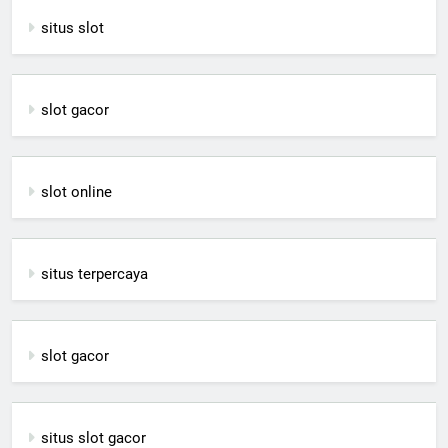
situs slot
slot gacor
slot online
situs terpercaya
slot gacor
situs slot gacor