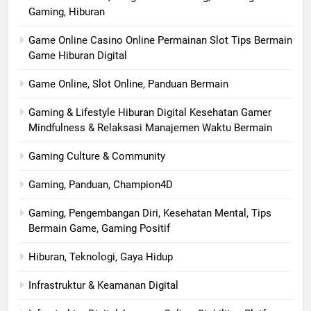
Gaming, Hiburan
Game Online Casino Online Permainan Slot Tips Bermain
Game Hiburan Digital
Game Online, Slot Online, Panduan Bermain
Gaming & Lifestyle Hiburan Digital Kesehatan Gamer
Mindfulness & Relaksasi Manajemen Waktu Bermain
Gaming Culture & Community
Gaming, Panduan, Champion4D
Gaming, Pengembangan Diri, Kesehatan Mental, Tips
Bermain Game, Gaming Positif
Hiburan, Teknologi, Gaya Hidup
Infrastruktur & Keamanan Digital