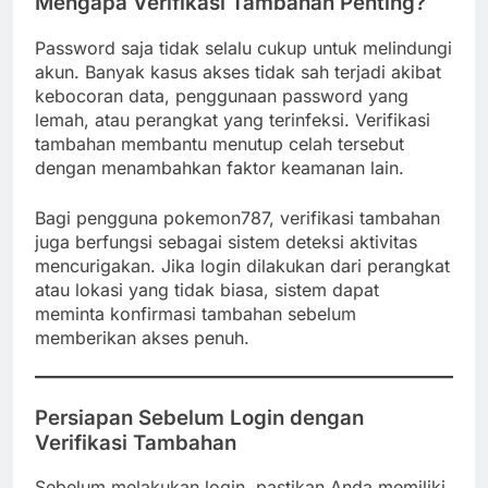
Mengapa Verifikasi Tambahan Penting?
Password saja tidak selalu cukup untuk melindungi
akun. Banyak kasus akses tidak sah terjadi akibat
kebocoran data, penggunaan password yang
lemah, atau perangkat yang terinfeksi. Verifikasi
tambahan membantu menutup celah tersebut
dengan menambahkan faktor keamanan lain.
Bagi pengguna pokemon787, verifikasi tambahan
juga berfungsi sebagai sistem deteksi aktivitas
mencurigakan. Jika login dilakukan dari perangkat
atau lokasi yang tidak biasa, sistem dapat
meminta konfirmasi tambahan sebelum
memberikan akses penuh.
Persiapan Sebelum Login dengan
Verifikasi Tambahan
Sebelum melakukan login, pastikan Anda memiliki