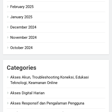
February 2025
January 2025
December 2024
November 2024
October 2024
Categories
Akses Akun, Troubleshooting Koneksi, Edukasi
Teknologi, Keamanan Online
Akses Digital Harian
Akses Responsif dan Pengalaman Pengguna