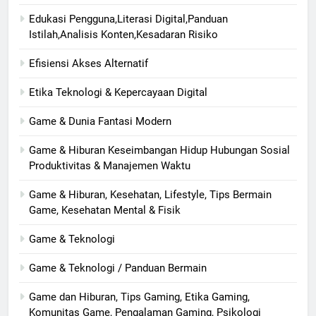
Edukasi Pengguna,Literasi Digital,Panduan
Istilah,Analisis Konten,Kesadaran Risiko
Efisiensi Akses Alternatif
Etika Teknologi & Kepercayaan Digital
Game & Dunia Fantasi Modern
Game & Hiburan Keseimbangan Hidup Hubungan Sosial
Produktivitas & Manajemen Waktu
Game & Hiburan, Kesehatan, Lifestyle, Tips Bermain
Game, Kesehatan Mental & Fisik
Game & Teknologi
Game & Teknologi / Panduan Bermain
Game dan Hiburan, Tips Gaming, Etika Gaming,
Komunitas Game, Pengalaman Gaming, Psikologi