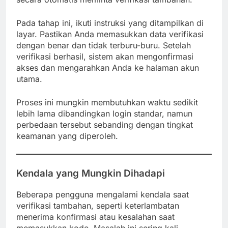
Pada tahap ini, ikuti instruksi yang ditampilkan di
layar. Pastikan Anda memasukkan data verifikasi
dengan benar dan tidak terburu-buru. Setelah
verifikasi berhasil, sistem akan mengonfirmasi
akses dan mengarahkan Anda ke halaman akun
utama.
Proses ini mungkin membutuhkan waktu sedikit
lebih lama dibandingkan login standar, namun
perbedaan tersebut sebanding dengan tingkat
keamanan yang diperoleh.
Kendala yang Mungkin Dihadapi
Beberapa pengguna mengalami kendala saat
verifikasi tambahan, seperti keterlambatan
menerima konfirmasi atau kesalahan saat
memasukkan kode. Masalah ini sering kali