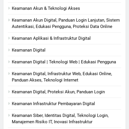
Keamanan Akun & Teknologi Akses
Keamanan Akun Digital, Panduan Login Lanjutan, Sistem
Autentikasi, Edukasi Pengguna, Proteksi Data Online
Keamanan Aplikasi & Infrastruktur Digital
Keamanan Digital
Keamanan Digital | Teknologi Web | Edukasi Pengguna
Keamanan Digital, Infrastruktur Web, Edukasi Online,
Panduan Akses, Teknologi Internet
Keamanan Digital, Proteksi Akun, Panduan Login
Keamanan Infrastruktur Pembayaran Digital
Keamanan Siber, Identitas Digital, Teknologi Login,
Manajemen Risiko IT, Inovasi Infrastruktur