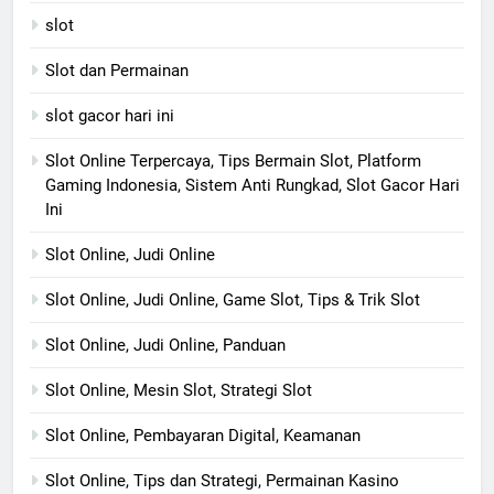
slot
Slot dan Permainan
slot gacor hari ini
Slot Online Terpercaya, Tips Bermain Slot, Platform
Gaming Indonesia, Sistem Anti Rungkad, Slot Gacor Hari
Ini
Slot Online, Judi Online
Slot Online, Judi Online, Game Slot, Tips & Trik Slot
Slot Online, Judi Online, Panduan
Slot Online, Mesin Slot, Strategi Slot
Slot Online, Pembayaran Digital, Keamanan
Slot Online, Tips dan Strategi, Permainan Kasino