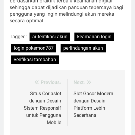
berdasarkan praktik terbaik keamanan digital,
sehingga dapat dijadikan panduan tepercaya bagi
pengguna yang ingin melindungi akun mereka
secara optimal.
Tagged:
autentikasi akun
keamanan login
login pokemon787
perlindungan akun
verifikasi tambahan
Previous:
Next:
Post
navigation
Situs Corlaslot
Slot Gacor Modern
dengan Desain
dengan Desain
Sistem Responsif
Platform Lebih
untuk Pengguna
Sederhana
Mobile