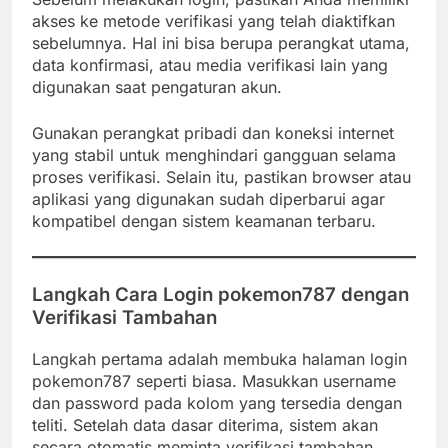
akses ke metode verifikasi yang telah diaktifkan
sebelumnya. Hal ini bisa berupa perangkat utama,
data konfirmasi, atau media verifikasi lain yang
digunakan saat pengaturan akun.
Gunakan perangkat pribadi dan koneksi internet
yang stabil untuk menghindari gangguan selama
proses verifikasi. Selain itu, pastikan browser atau
aplikasi yang digunakan sudah diperbarui agar
kompatibel dengan sistem keamanan terbaru.
Langkah Cara Login pokemon787 dengan
Verifikasi Tambahan
Langkah pertama adalah membuka halaman login
pokemon787 seperti biasa. Masukkan username
dan password pada kolom yang tersedia dengan
teliti. Setelah data dasar diterima, sistem akan
secara otomatis meminta verifikasi tambahan.