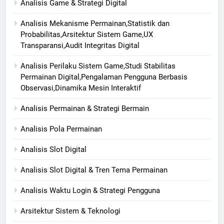
Analisis Game & Strategi Digital
Analisis Mekanisme Permainan,Statistik dan
Probabilitas,Arsitektur Sistem Game,UX
Transparansi,Audit Integritas Digital
Analisis Perilaku Sistem Game,Studi Stabilitas
Permainan Digital,Pengalaman Pengguna Berbasis
Observasi,Dinamika Mesin Interaktif
Analisis Permainan & Strategi Bermain
Analisis Pola Permainan
Analisis Slot Digital
Analisis Slot Digital & Tren Tema Permainan
Analisis Waktu Login & Strategi Pengguna
Arsitektur Sistem & Teknologi