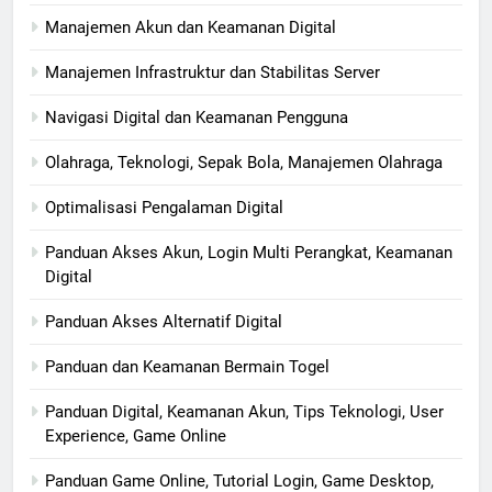
Manajemen Akun dan Keamanan Digital
Manajemen Infrastruktur dan Stabilitas Server
Navigasi Digital dan Keamanan Pengguna
Olahraga, Teknologi, Sepak Bola, Manajemen Olahraga
Optimalisasi Pengalaman Digital
Panduan Akses Akun, Login Multi Perangkat, Keamanan
Digital
Panduan Akses Alternatif Digital
Panduan dan Keamanan Bermain Togel
Panduan Digital, Keamanan Akun, Tips Teknologi, User
Experience, Game Online
Panduan Game Online, Tutorial Login, Game Desktop,