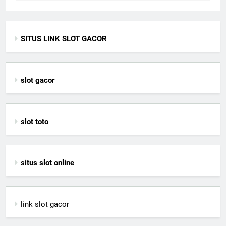
SITUS LINK SLOT GACOR
slot gacor
slot toto
situs slot online
link slot gacor