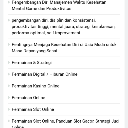
Pengembangan Diri Manajemen Waktu Kesehatan
Mental Game dan Produktivitas
pengembangan diri, disiplin dan konsistensi,
produktivitas tinggi, mental juara, strategi kesuksesan,
performa optimal, self-improvement
Pentingnya Menjaga Kesehatan Diri di Usia Muda untuk
Masa Depan yang Sehat
Permainan & Strategi
Permainan Digital / Hiburan Online
Permainan Kasino Online
Permainan Online
Permainan Slot Online
Permainan Slot Online, Panduan Slot Gacor, Strategi Judi
Online