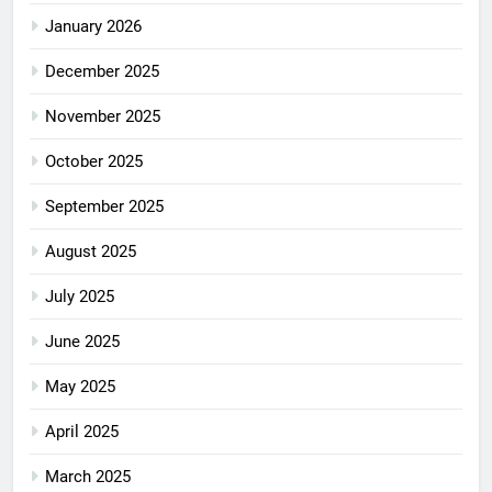
January 2026
December 2025
November 2025
October 2025
September 2025
August 2025
July 2025
June 2025
May 2025
April 2025
March 2025