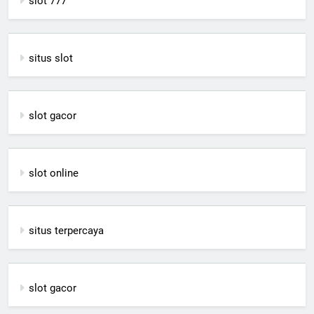
slot 777
situs slot
slot gacor
slot online
situs terpercaya
slot gacor