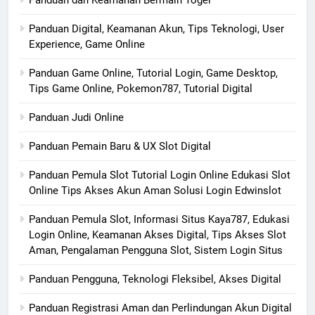
Panduan dan Keamanan Bermain Togel
Panduan Digital, Keamanan Akun, Tips Teknologi, User
Experience, Game Online
Panduan Game Online, Tutorial Login, Game Desktop,
Tips Game Online, Pokemon787, Tutorial Digital
Panduan Judi Online
Panduan Pemain Baru & UX Slot Digital
Panduan Pemula Slot Tutorial Login Online Edukasi Slot
Online Tips Akses Akun Aman Solusi Login Edwinslot
Panduan Pemula Slot, Informasi Situs Kaya787, Edukasi
Login Online, Keamanan Akses Digital, Tips Akses Slot
Aman, Pengalaman Pengguna Slot, Sistem Login Situs
Panduan Pengguna, Teknologi Fleksibel, Akses Digital
Panduan Registrasi Aman dan Perlindungan Akun Digital