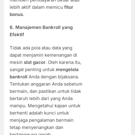
lebih aktif dalam memicu
fitur
bonus
.
6.
Manajemen Bankroll yang
Efektif
Tidak ada pola atau data yang
dapat menjamin kemenangan di
mesin
slot gacor
. Oleh karena itu,
sangat penting untuk
mengelola
bankroll
Anda dengan bijaksana.
Tentukan anggaran Anda sebelum
bermain, dan pastikan untuk tidak
bertaruh lebih dari yang Anda
mampu. Mengetahui kapan untuk
berhenti adalah kunci untuk
menjaga pengalaman bermain
tetap menyenangkan dan
bertanggung jawab.