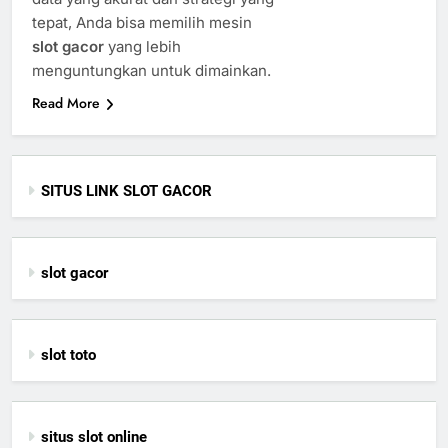
tepat, Anda bisa memilih mesin
slot gacor
yang lebih
menguntungkan untuk dimainkan.
Read More
SITUS LINK SLOT GACOR
slot gacor
slot toto
situs slot online