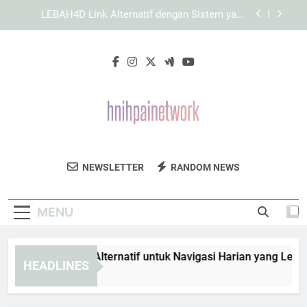
Skip
Panduan Memulihkan Akses KAYA787 Alternatif
to
setelah Gangguan Browser
content
KAYA787 Alternatif dengan Struktur Informasi
yang Lebih Sistematis
EDWINSLOT Link Alternatif untuk Navigasi Harian
yang Lebih Teratur dan Aman
LEBAH4D Link Alternatif dengan Sistem yang
Lebih Adaptif dan Aman bagi Pengguna
Panduan Memulihkan Akses KAYA787 Alternatif
setelah Gangguan Browser
HNI HP AI
Dapatkan Informasi Terbaru Tentang
KAYA787 Alternatif dengan Struktur Informasi
NEWSLETTER
RANDOM NEWS
Network
yang Lebih Sistematis
Kecerdasan Buatan Di HNI HP AI Network.
MENU
WINSLOT Link Alternatif untuk Navigasi Harian yang Lebih Te
HEADLINES
Weeks Ago