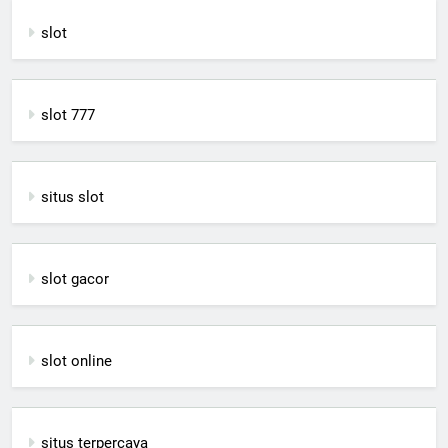
slot
slot 777
situs slot
slot gacor
slot online
situs terpercaya