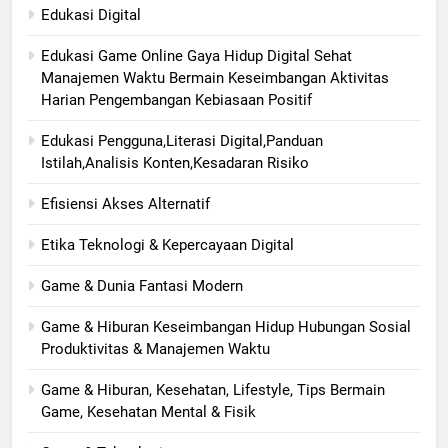
Edukasi Digital
Edukasi Game Online Gaya Hidup Digital Sehat
Manajemen Waktu Bermain Keseimbangan Aktivitas
Harian Pengembangan Kebiasaan Positif
Edukasi Pengguna,Literasi Digital,Panduan
Istilah,Analisis Konten,Kesadaran Risiko
Efisiensi Akses Alternatif
Etika Teknologi & Kepercayaan Digital
Game & Dunia Fantasi Modern
Game & Hiburan Keseimbangan Hidup Hubungan Sosial
Produktivitas & Manajemen Waktu
Game & Hiburan, Kesehatan, Lifestyle, Tips Bermain
Game, Kesehatan Mental & Fisik