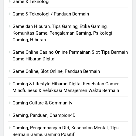
Game & Teknologi
Game & Teknologi / Panduan Bermain
Game dan Hiburan, Tips Gaming, Etika Gaming,
Komunitas Game, Pengalaman Gaming, Psikologi
Gaming, Hiburan
Game Online Casino Online Permainan Slot Tips Bermain
Game Hiburan Digital
Game Online, Slot Online, Panduan Bermain
Gaming & Lifestyle Hiburan Digital Kesehatan Gamer
Mindfulness & Relaksasi Manajemen Waktu Bermain
Gaming Culture & Community
Gaming, Panduan, Champion4D
Gaming, Pengembangan Diri, Kesehatan Mental, Tips
Bermain Game, Gaming Positif