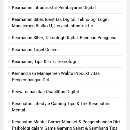
Keamanan Infrastruktur Pembayaran Digital
Keamanan Siber, Identitas Digital, Teknologi Login,
Manajemen Risiko IT, Inovasi Infrastruktur
Keamanan Siber, Teknologi Digital, Panduan Pengguna
Keamanan Togel Online
Keamanan, Tips & Trik, Teknologi
Kemandirian Manajemen Waktu Produktivitas
Pengembangan Diri
Kenyamanan dan Usabilitas Digital
Kesehatan Lifestyle Gaming Tips & Trik Kesehatan
Mental
Kesehatan Mental Gamer Mindset & Pengembangan Diri
Psikologi dalam Game Gaming Sehat & Seimbang Tips