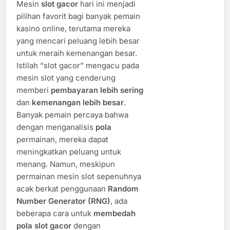
Mesin
slot gacor
hari ini menjadi
pilihan favorit bagi banyak pemain
kasino online, terutama mereka
yang mencari peluang lebih besar
untuk meraih kemenangan besar.
Istilah “slot gacor” mengacu pada
mesin slot yang cenderung
memberi
pembayaran lebih sering
dan
kemenangan lebih besar
.
Banyak pemain percaya bahwa
dengan menganalisis
pola
permainan, mereka dapat
meningkatkan peluang untuk
menang. Namun, meskipun
permainan mesin slot sepenuhnya
acak berkat penggunaan
Random
Number Generator (RNG)
, ada
beberapa cara untuk
membedah
pola slot gacor
dengan