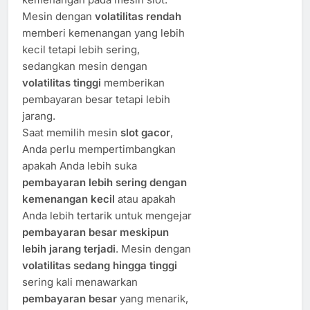
Mesin dengan
volatilitas rendah
memberi kemenangan yang lebih
kecil tetapi lebih sering,
sedangkan mesin dengan
volatilitas tinggi
memberikan
pembayaran besar tetapi lebih
jarang.
Saat memilih mesin
slot gacor
,
Anda perlu mempertimbangkan
apakah Anda lebih suka
pembayaran lebih sering dengan
kemenangan kecil
atau apakah
Anda lebih tertarik untuk mengejar
pembayaran besar meskipun
lebih jarang terjadi
. Mesin dengan
volatilitas sedang hingga tinggi
sering kali menawarkan
pembayaran besar
yang menarik,