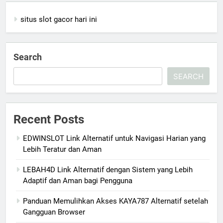
situs slot gacor hari ini
Search
SEARCH
Recent Posts
EDWINSLOT Link Alternatif untuk Navigasi Harian yang
Lebih Teratur dan Aman
LEBAH4D Link Alternatif dengan Sistem yang Lebih
Adaptif dan Aman bagi Pengguna
Panduan Memulihkan Akses KAYA787 Alternatif setelah
Gangguan Browser