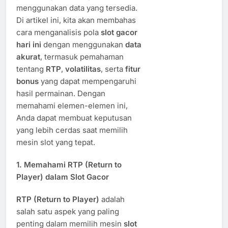
menggunakan data yang tersedia.
Di artikel ini, kita akan membahas
cara menganalisis pola
slot gacor
hari ini
dengan menggunakan
data
akurat
, termasuk pemahaman
tentang
RTP
,
volatilitas
, serta
fitur
bonus
yang dapat mempengaruhi
hasil permainan. Dengan
memahami elemen-elemen ini,
Anda dapat membuat keputusan
yang lebih cerdas saat memilih
mesin slot yang tepat.
1.
Memahami RTP (Return to
Player) dalam Slot Gacor
RTP (Return to Player)
adalah
salah satu aspek yang paling
penting dalam memilih mesin
slot