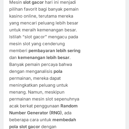
Mesin
slot gacor
hari ini menjadi
pilihan favorit bagi banyak pemain
kasino online, terutama mereka
yang mencari peluang lebih besar
untuk meraih kemenangan besar.
Istilah “slot gacor” mengacu pada
mesin slot yang cenderung
memberi
pembayaran lebih sering
dan
kemenangan lebih besar
.
Banyak pemain percaya bahwa
dengan menganalisis
pola
permainan, mereka dapat
meningkatkan peluang untuk
menang. Namun, meskipun
permainan mesin slot sepenuhnya
acak berkat penggunaan
Random
Number Generator (RNG)
, ada
beberapa cara untuk
membedah
pola slot gacor
dengan