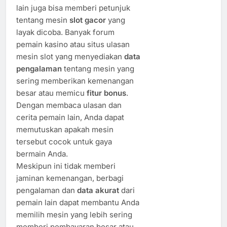
lain juga bisa memberi petunjuk
tentang mesin
slot gacor
yang
layak dicoba. Banyak forum
pemain kasino atau situs ulasan
mesin slot yang menyediakan
data
pengalaman
tentang mesin yang
sering memberikan kemenangan
besar atau memicu
fitur bonus
.
Dengan membaca ulasan dan
cerita pemain lain, Anda dapat
memutuskan apakah mesin
tersebut cocok untuk gaya
bermain Anda.
Meskipun ini tidak memberi
jaminan kemenangan, berbagi
pengalaman dan
data akurat
dari
pemain lain dapat membantu Anda
memilih mesin yang lebih sering
memberi pembayaran besar atau