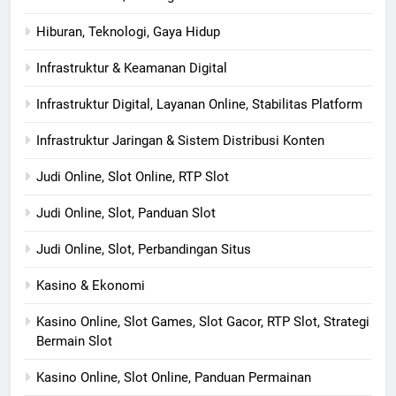
Hiburan, Teknologi, Gaya Hidup
Infrastruktur & Keamanan Digital
Infrastruktur Digital, Layanan Online, Stabilitas Platform
Infrastruktur Jaringan & Sistem Distribusi Konten
Judi Online, Slot Online, RTP Slot
Judi Online, Slot, Panduan Slot
Judi Online, Slot, Perbandingan Situs
Kasino & Ekonomi
Kasino Online, Slot Games, Slot Gacor, RTP Slot, Strategi
Bermain Slot
Kasino Online, Slot Online, Panduan Permainan