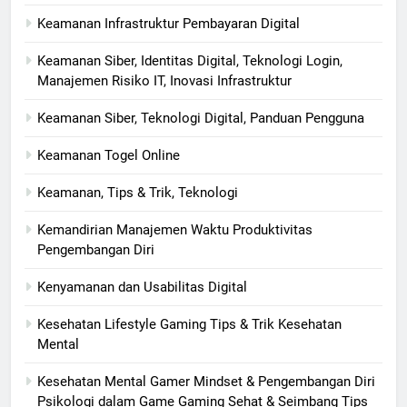
Keamanan Infrastruktur Pembayaran Digital
Keamanan Siber, Identitas Digital, Teknologi Login,
Manajemen Risiko IT, Inovasi Infrastruktur
Keamanan Siber, Teknologi Digital, Panduan Pengguna
Keamanan Togel Online
Keamanan, Tips & Trik, Teknologi
Kemandirian Manajemen Waktu Produktivitas
Pengembangan Diri
Kenyamanan dan Usabilitas Digital
Kesehatan Lifestyle Gaming Tips & Trik Kesehatan
Mental
Kesehatan Mental Gamer Mindset & Pengembangan Diri
Psikologi dalam Game Gaming Sehat & Seimbang Tips