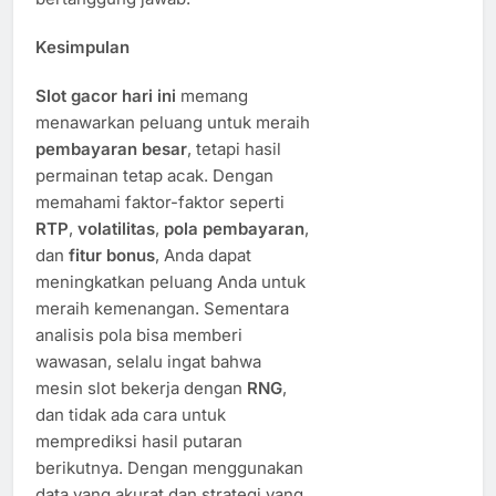
Kesimpulan
Slot gacor hari ini
memang
menawarkan peluang untuk meraih
pembayaran besar
, tetapi hasil
permainan tetap acak. Dengan
memahami faktor-faktor seperti
RTP
,
volatilitas
,
pola pembayaran
,
dan
fitur bonus
, Anda dapat
meningkatkan peluang Anda untuk
meraih kemenangan. Sementara
analisis pola bisa memberi
wawasan, selalu ingat bahwa
mesin slot bekerja dengan
RNG
,
dan tidak ada cara untuk
memprediksi hasil putaran
berikutnya. Dengan menggunakan
data yang akurat dan strategi yang