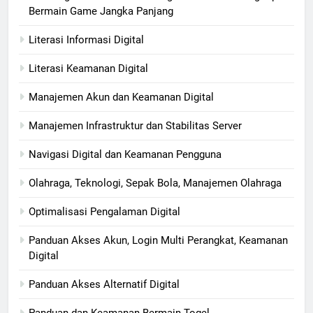
Bermain Game Jangka Panjang
Literasi Informasi Digital
Literasi Keamanan Digital
Manajemen Akun dan Keamanan Digital
Manajemen Infrastruktur dan Stabilitas Server
Navigasi Digital dan Keamanan Pengguna
Olahraga, Teknologi, Sepak Bola, Manajemen Olahraga
Optimalisasi Pengalaman Digital
Panduan Akses Akun, Login Multi Perangkat, Keamanan
Digital
Panduan Akses Alternatif Digital