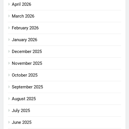
April 2026
March 2026
February 2026
January 2026
December 2025
November 2025
October 2025
September 2025
August 2025
July 2025
June 2025