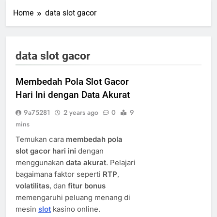
Home
data slot gacor
data slot gacor
Membedah Pola Slot Gacor
Hari Ini dengan Data Akurat
9a75281
2 years ago
0
9
mins
Temukan cara
membedah pola
slot gacor hari ini
dengan
menggunakan
data akurat
. Pelajari
bagaimana faktor seperti
RTP
,
volatilitas
, dan
fitur bonus
memengaruhi peluang menang di
mesin
slot
kasino online.