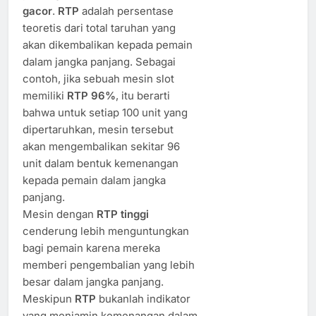
gacor
.
RTP
adalah persentase
teoretis dari total taruhan yang
akan dikembalikan kepada pemain
dalam jangka panjang. Sebagai
contoh, jika sebuah mesin slot
memiliki
RTP 96%
, itu berarti
bahwa untuk setiap 100 unit yang
dipertaruhkan, mesin tersebut
akan mengembalikan sekitar 96
unit dalam bentuk kemenangan
kepada pemain dalam jangka
panjang.
Mesin dengan
RTP tinggi
cenderung lebih menguntungkan
bagi pemain karena mereka
memberi pengembalian yang lebih
besar dalam jangka panjang.
Meskipun
RTP
bukanlah indikator
yang menjamin kemenangan dalam