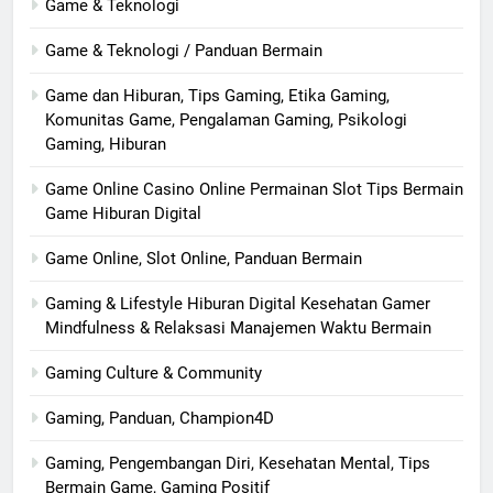
Game & Teknologi
Game & Teknologi / Panduan Bermain
Game dan Hiburan, Tips Gaming, Etika Gaming,
Komunitas Game, Pengalaman Gaming, Psikologi
Gaming, Hiburan
Game Online Casino Online Permainan Slot Tips Bermain
Game Hiburan Digital
Game Online, Slot Online, Panduan Bermain
Gaming & Lifestyle Hiburan Digital Kesehatan Gamer
Mindfulness & Relaksasi Manajemen Waktu Bermain
Gaming Culture & Community
Gaming, Panduan, Champion4D
Gaming, Pengembangan Diri, Kesehatan Mental, Tips
Bermain Game, Gaming Positif