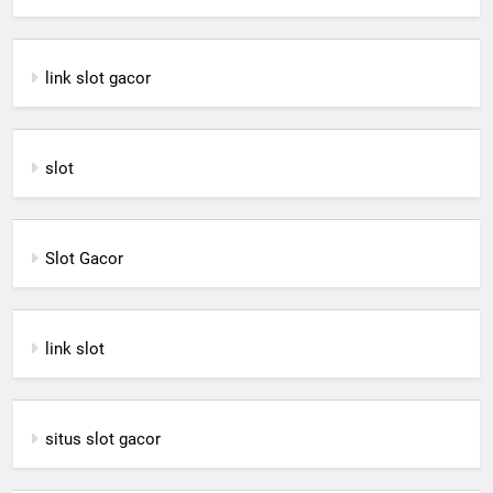
link slot gacor
slot
Slot Gacor
link slot
situs slot gacor