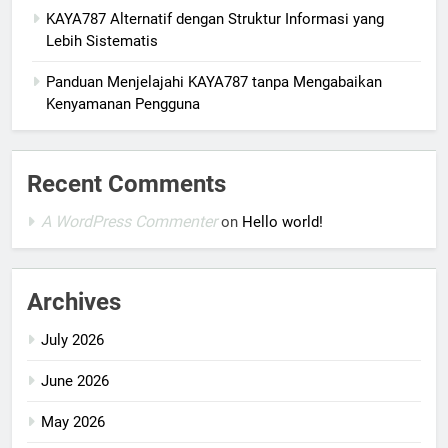
KAYA787 Alternatif dengan Struktur Informasi yang
Lebih Sistematis
Panduan Menjelajahi KAYA787 tanpa Mengabaikan
Kenyamanan Pengguna
Recent Comments
A WordPress Commenter
on
Hello world!
Archives
July 2026
June 2026
May 2026