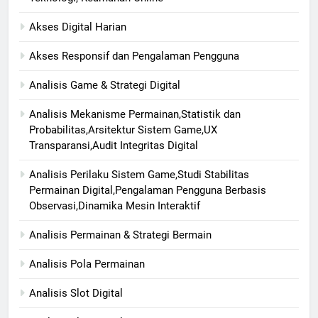
Akses Digital Harian
Akses Responsif dan Pengalaman Pengguna
Analisis Game & Strategi Digital
Analisis Mekanisme Permainan,Statistik dan
Probabilitas,Arsitektur Sistem Game,UX
Transparansi,Audit Integritas Digital
Analisis Perilaku Sistem Game,Studi Stabilitas
Permainan Digital,Pengalaman Pengguna Berbasis
Observasi,Dinamika Mesin Interaktif
Analisis Permainan & Strategi Bermain
Analisis Pola Permainan
Analisis Slot Digital