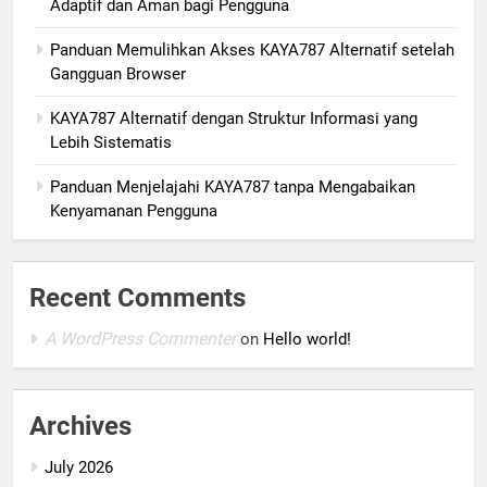
Adaptif dan Aman bagi Pengguna
Panduan Memulihkan Akses KAYA787 Alternatif setelah
Gangguan Browser
KAYA787 Alternatif dengan Struktur Informasi yang
Lebih Sistematis
Panduan Menjelajahi KAYA787 tanpa Mengabaikan
Kenyamanan Pengguna
Recent Comments
A WordPress Commenter
on
Hello world!
Archives
July 2026