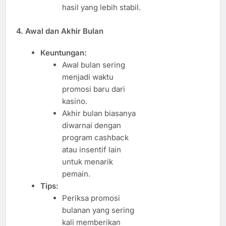
hasil yang lebih stabil.
4. Awal dan Akhir Bulan
Keuntungan:
Awal bulan sering
menjadi waktu
promosi baru dari
kasino.
Akhir bulan biasanya
diwarnai dengan
program cashback
atau insentif lain
untuk menarik
pemain.
Tips:
Periksa promosi
bulanan yang sering
kali memberikan