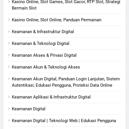
Kasino Online, Slot Games, Slot Gacor, RTP Slot, Strategi
Bermain Slot
Kasino Online, Slot Online, Panduan Permainan
Keamanan & Infrastruktur Digital
Keamanan & Teknologi Digital
Keamanan Akses & Privasi Digital
Keamanan Akun & Teknologi Akses
Keamanan Akun Digital, Panduan Login Lanjutan, Sistem
Autentikasi, Edukasi Pengguna, Proteksi Data Online
Keamanan Aplikasi & Infrastruktur Digital
Keamanan Digital
Keamanan Digital | Teknologi Web | Edukasi Pengguna