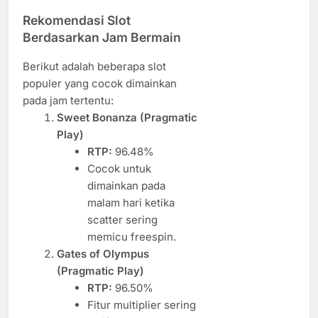
Rekomendasi Slot
Berdasarkan Jam Bermain
Berikut adalah beberapa slot
populer yang cocok dimainkan
pada jam tertentu:
Sweet Bonanza (Pragmatic
Play)
RTP:
96.48%
Cocok untuk
dimainkan pada
malam hari ketika
scatter sering
memicu freespin.
Gates of Olympus
(Pragmatic Play)
RTP:
96.50%
Fitur multiplier sering