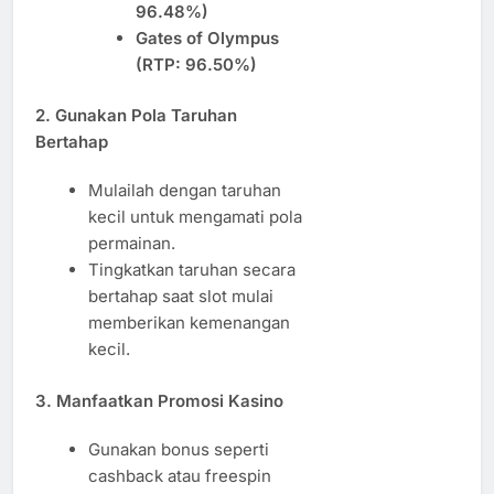
96.48%)
Gates of Olympus
(RTP: 96.50%)
2. Gunakan Pola Taruhan
Bertahap
Mulailah dengan taruhan
kecil untuk mengamati pola
permainan.
Tingkatkan taruhan secara
bertahap saat slot mulai
memberikan kemenangan
kecil.
3. Manfaatkan Promosi Kasino
Gunakan bonus seperti
cashback atau freespin