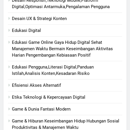
Desain Responsif,Teknologi Mobile,Platform
Digital,Optimasi Antarmuka,Pengalaman Pengguna
Desain UX & Strategi Konten
Edukasi Digital
Edukasi Game Online Gaya Hidup Digital Sehat
Manajemen Waktu Bermain Keseimbangan Aktivitas
Harian Pengembangan Kebiasaan Positif
Edukasi Pengguna,Literasi Digital,Panduan
Istilah,Analisis Konten,Kesadaran Risiko
Efisiensi Akses Alternatif
Etika Teknologi & Kepercayaan Digital
Game & Dunia Fantasi Modern
Game & Hiburan Keseimbangan Hidup Hubungan Sosial
Produktivitas & Manajemen Waktu