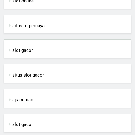
slot online
situs terpercaya
slot gacor
situs slot gacor
spaceman
slot gacor