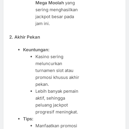
Mega Moolah
yang
sering menghasilkan
jackpot besar pada
jam ini.
2. Akhir Pekan
Keuntungan:
Kasino sering
meluncurkan
turnamen slot atau
promosi khusus akhir
pekan.
Lebih banyak pemain
aktif, sehingga
peluang jackpot
progresif meningkat.
Tips:
Manfaatkan promosi