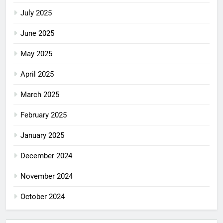
July 2025
June 2025
May 2025
April 2025
March 2025
February 2025
January 2025
December 2024
November 2024
October 2024