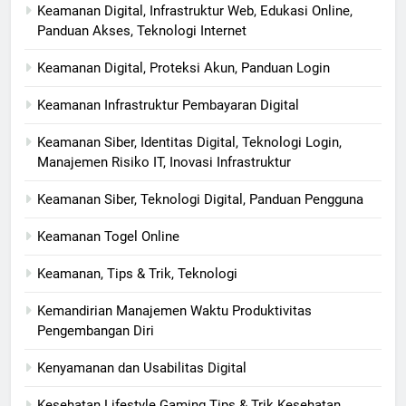
Keamanan Digital, Infrastruktur Web, Edukasi Online,
Panduan Akses, Teknologi Internet
Keamanan Digital, Proteksi Akun, Panduan Login
Keamanan Infrastruktur Pembayaran Digital
Keamanan Siber, Identitas Digital, Teknologi Login,
Manajemen Risiko IT, Inovasi Infrastruktur
Keamanan Siber, Teknologi Digital, Panduan Pengguna
Keamanan Togel Online
Keamanan, Tips & Trik, Teknologi
Kemandirian Manajemen Waktu Produktivitas
Pengembangan Diri
Kenyamanan dan Usabilitas Digital
Kesehatan Lifestyle Gaming Tips & Trik Kesehatan