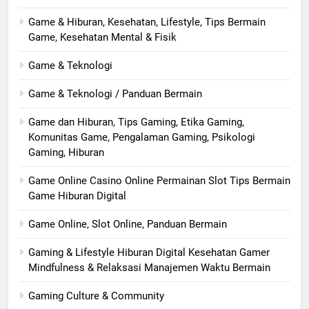
Game & Hiburan, Kesehatan, Lifestyle, Tips Bermain
Game, Kesehatan Mental & Fisik
Game & Teknologi
Game & Teknologi / Panduan Bermain
Game dan Hiburan, Tips Gaming, Etika Gaming,
Komunitas Game, Pengalaman Gaming, Psikologi
Gaming, Hiburan
Game Online Casino Online Permainan Slot Tips Bermain
Game Hiburan Digital
Game Online, Slot Online, Panduan Bermain
Gaming & Lifestyle Hiburan Digital Kesehatan Gamer
Mindfulness & Relaksasi Manajemen Waktu Bermain
Gaming Culture & Community