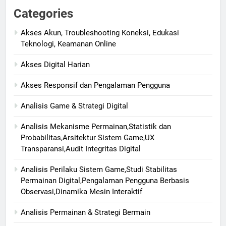
Categories
Akses Akun, Troubleshooting Koneksi, Edukasi
Teknologi, Keamanan Online
Akses Digital Harian
Akses Responsif dan Pengalaman Pengguna
Analisis Game & Strategi Digital
Analisis Mekanisme Permainan,Statistik dan
Probabilitas,Arsitektur Sistem Game,UX
Transparansi,Audit Integritas Digital
Analisis Perilaku Sistem Game,Studi Stabilitas
Permainan Digital,Pengalaman Pengguna Berbasis
Observasi,Dinamika Mesin Interaktif
Analisis Permainan & Strategi Bermain