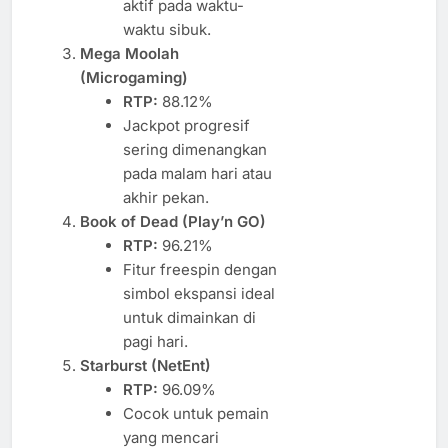
aktif pada waktu-
waktu sibuk.
Mega Moolah
(Microgaming)
RTP:
88.12%
Jackpot progresif
sering dimenangkan
pada malam hari atau
akhir pekan.
Book of Dead (Play’n GO)
RTP:
96.21%
Fitur freespin dengan
simbol ekspansi ideal
untuk dimainkan di
pagi hari.
Starburst (NetEnt)
RTP:
96.09%
Cocok untuk pemain
yang mencari