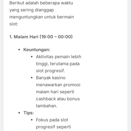
Berikut adalah beberapa waktu
yang sering dianggap
menguntungkan untuk bermain
slot:
1. Malam Hari (19:00 – 00:00)
Keuntungan:
Aktivitas pemain lebih
tinggi, terutama pada
slot progresif.
Banyak kasino
menawarkan promosi
malam hari seperti
cashback atau bonus
tambahan.
Tips:
Fokus pada slot
progresif seperti