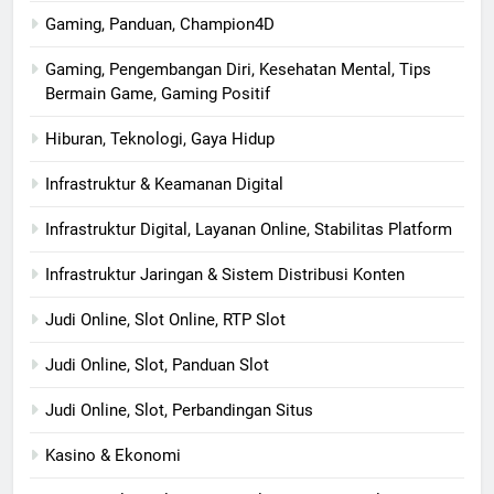
Gaming, Panduan, Champion4D
Gaming, Pengembangan Diri, Kesehatan Mental, Tips
Bermain Game, Gaming Positif
Hiburan, Teknologi, Gaya Hidup
Infrastruktur & Keamanan Digital
Infrastruktur Digital, Layanan Online, Stabilitas Platform
Infrastruktur Jaringan & Sistem Distribusi Konten
Judi Online, Slot Online, RTP Slot
Judi Online, Slot, Panduan Slot
Judi Online, Slot, Perbandingan Situs
Kasino & Ekonomi