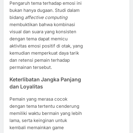
Pengaruh tema terhadap emosi ini
bukan hanya dugaan. Studi dalam
bidang
affective computing
membuktikan bahwa kombinasi
visual dan suara yang konsisten
dengan tema dapat memicu
aktivitas emosi positif di otak, yang
kemudian memperkuat daya tarik
dan retensi pemain terhadap
permainan tersebut.
Keterlibatan Jangka Panjang
dan Loyalitas
Pemain yang merasa cocok
dengan tema tertentu cenderung
memiliki waktu bermain yang lebih
lama, serta keinginan untuk
kembali memainkan game