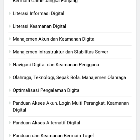
Bermain Game Jangka Panjang
Literasi Informasi Digital
Literasi Keamanan Digital
Manajemen Akun dan Keamanan Digital
Manajemen Infrastruktur dan Stabilitas Server
Navigasi Digital dan Keamanan Pengguna
Olahraga, Teknologi, Sepak Bola, Manajemen Olahraga
Optimalisasi Pengalaman Digital
Panduan Akses Akun, Login Multi Perangkat, Keamanan
Digital
Panduan Akses Alternatif Digital
Panduan dan Keamanan Bermain Togel