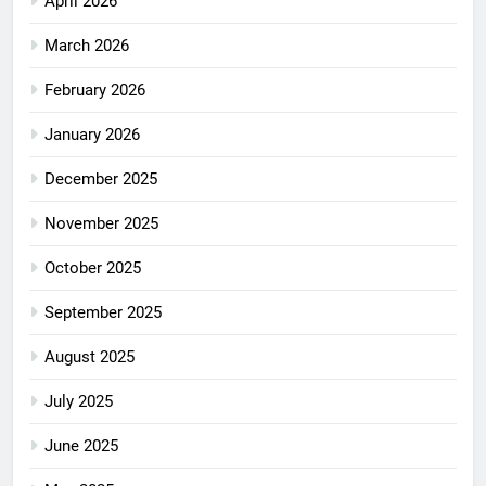
April 2026
March 2026
February 2026
January 2026
December 2025
November 2025
October 2025
September 2025
August 2025
July 2025
June 2025