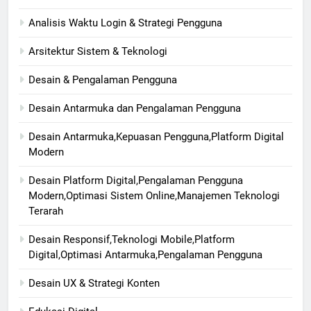
Analisis Waktu Login & Strategi Pengguna
Arsitektur Sistem & Teknologi
Desain & Pengalaman Pengguna
Desain Antarmuka dan Pengalaman Pengguna
Desain Antarmuka,Kepuasan Pengguna,Platform Digital
Modern
Desain Platform Digital,Pengalaman Pengguna
Modern,Optimasi Sistem Online,Manajemen Teknologi
Terarah
Desain Responsif,Teknologi Mobile,Platform
Digital,Optimasi Antarmuka,Pengalaman Pengguna
Desain UX & Strategi Konten