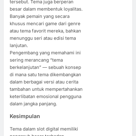
tersebut. Tema juga berperan
besar dalam membentuk loyalitas.
Banyak pemain yang secara
khusus mencari game dari genre
atau tema favorit mereka, bahkan
menunggu seri atau edisi tema
lanjutan.
Pengembang yang memahami ini
sering merancang “tema
berkelanjutan” — sebuah konsep
di mana satu tema dikembangkan
dalam berbagai versi atau cerita
tambahan untuk mempertahankan
keterlibatan emosional pengguna
dalam jangka panjang.
Kesimpulan
Tema dalam slot digital memiliki