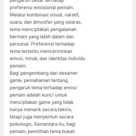
pengaruh besar terhadap
preferensi emosional pemain.
Melalui kombinasi visual, naratif,
suara, dan atmosfer yang selaras,
tema menciptakan pengalaman
bermain yang lebih dalam dan
personal. Preferensi terhadap
tema tertentu mencerminkan
emosi, minat, dan identitas individu
pemain.
Bagi pengembang dan desainer
game, pemahaman tentang
pengaruh tema terhadap emosi
pemain adalah kunci untuk
menciptakan game yang tidak
hanya menarik secara teknis,
tetapi juga menyentuh secara
psikologis. Sementara itu, bagi
pemain, pemilihan tema bukan