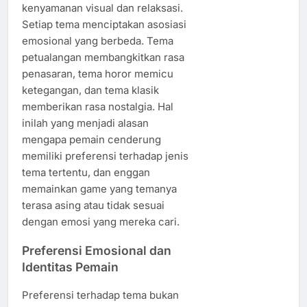
kenyamanan visual dan relaksasi.
Setiap tema menciptakan asosiasi
emosional yang berbeda. Tema
petualangan membangkitkan rasa
penasaran, tema horor memicu
ketegangan, dan tema klasik
memberikan rasa nostalgia. Hal
inilah yang menjadi alasan
mengapa pemain cenderung
memiliki preferensi terhadap jenis
tema tertentu, dan enggan
memainkan game yang temanya
terasa asing atau tidak sesuai
dengan emosi yang mereka cari.
Preferensi Emosional dan
Identitas Pemain
Preferensi terhadap tema bukan