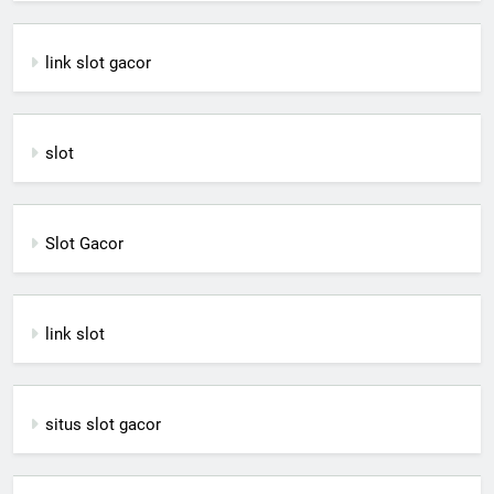
link slot gacor
slot
Slot Gacor
link slot
situs slot gacor