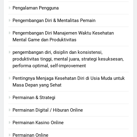
Pengalaman Pengguna
Pengembangan Diri & Mentalitas Pemain
Pengembangan Diri Manajemen Waktu Kesehatan
Mental Game dan Produktivitas
pengembangan diri, disiplin dan konsistensi,
produktivitas tinggi, mental juara, strategi kesuksesan,
performa optimal, self-improvement
Pentingnya Menjaga Kesehatan Diri di Usia Muda untuk
Masa Depan yang Sehat
Permainan & Strategi
Permainan Digital / Hiburan Online
Permainan Kasino Online
Permainan Online