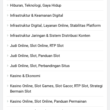
Hiburan, Teknologi, Gaya Hidup
Infrastruktur & Keamanan Digital
Infrastruktur Digital, Layanan Online, Stabilitas Platform
Infrastruktur Jaringan & Sistem Distribusi Konten
Judi Online, Slot Online, RTP Slot
Judi Online, Slot, Panduan Slot
Judi Online, Slot, Perbandingan Situs
Kasino & Ekonomi
Kasino Online, Slot Games, Slot Gacor, RTP Slot, Strategi
Bermain Slot
Kasino Online, Slot Online, Panduan Permainan