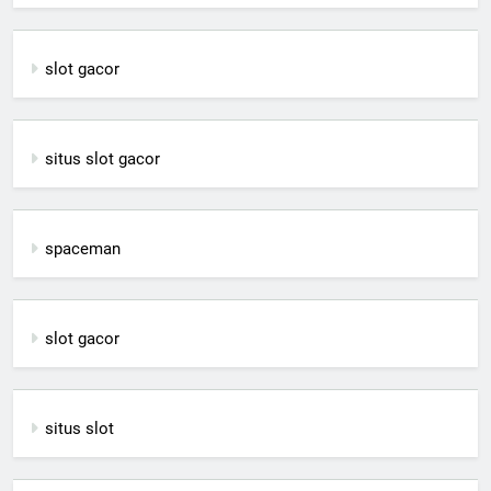
slot gacor
situs slot gacor
spaceman
slot gacor
situs slot