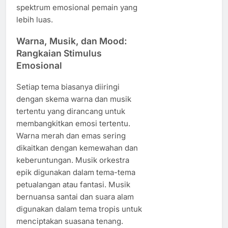
spektrum emosional pemain yang
lebih luas.
Warna, Musik, dan Mood:
Rangkaian Stimulus
Emosional
Setiap tema biasanya diiringi
dengan skema warna dan musik
tertentu yang dirancang untuk
membangkitkan emosi tertentu.
Warna merah dan emas sering
dikaitkan dengan kemewahan dan
keberuntungan. Musik orkestra
epik digunakan dalam tema-tema
petualangan atau fantasi. Musik
bernuansa santai dan suara alam
digunakan dalam tema tropis untuk
menciptakan suasana tenang.