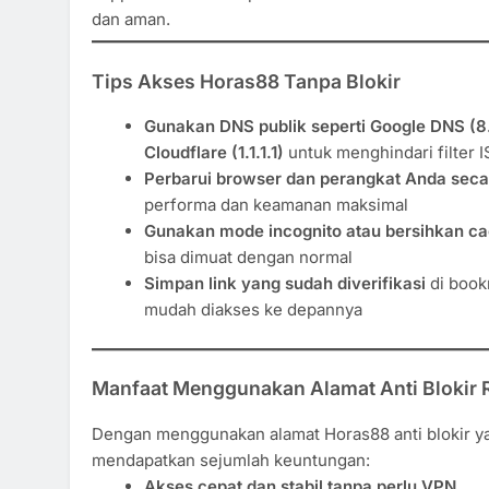
dan aman.
Tips Akses Horas88 Tanpa Blokir
Gunakan DNS publik seperti Google DNS (8.
Cloudflare (1.1.1.1)
untuk menghindari filter I
Perbarui browser dan perangkat Anda secar
performa dan keamanan maksimal
Gunakan mode incognito atau bersihkan c
bisa dimuat dengan normal
Simpan link yang sudah diverifikasi
di book
mudah diakses ke depannya
Manfaat Menggunakan Alamat Anti Blokir 
Dengan menggunakan alamat Horas88 anti blokir y
mendapatkan sejumlah keuntungan:
Akses cepat dan stabil tanpa perlu VPN