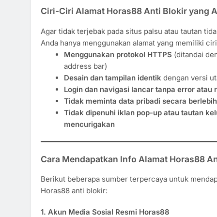
Ciri-Ciri Alamat Horas88 Anti Blokir yang
Agar tidak terjebak pada situs palsu atau tautan tid
Anda hanya menggunakan alamat yang memiliki ciri 
Menggunakan protokol HTTPS
(ditandai de
address bar)
Desain dan tampilan identik
dengan versi u
Login dan navigasi lancar tanpa error atau 
Tidak meminta data pribadi secara berlebi
Tidak dipenuhi iklan pop-up atau tautan ke
mencurigakan
Cara Mendapatkan Info Alamat Horas88 Ant
Berikut beberapa sumber terpercaya untuk mendap
Horas88 anti blokir:
1.
Akun Media Sosial Resmi Horas88