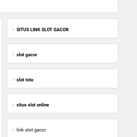
SITUS LINK SLOT GACOR
slot gacor
slot toto
situs slot online
link slot gacor