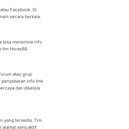
, atau Facebook. Di
ain secara berkala.
da bisa menerima info
h tim Horas88.
forum atau grup
 penyebaran info link
percaya dan dikelola
in yang tersedia. Tim
alamat yang aktif