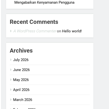
Mengabaikan Kenyamanan Pengguna
Recent Comments
A WordPress Commenter
on
Hello world!
Archives
July 2026
June 2026
May 2026
April 2026
March 2026