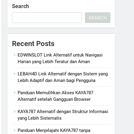
Search
SEARCH
Recent Posts
EDWINSLOT Link Alternatif untuk Navigasi
Harian yang Lebih Teratur dan Aman
LEBAH4D Link Alternatif dengan Sistem yang
Lebih Adaptif dan Aman bagi Pengguna
Panduan Memulihkan Akses KAYA787
Alternatif setelah Gangguan Browser
KAYA787 Alternatif dengan Struktur Informasi
yang Lebih Sistematis
Panduan Menjelajahi KAYA787 tanpa