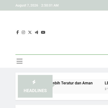
Skip
August 7, 2026
2:50:02 AM
to
content
HNI
Dapatkan 
gasi Harian yang Lebih Teratur dan Aman
LEBAH4D Link 
2 Weeks Ago
HEADLINES