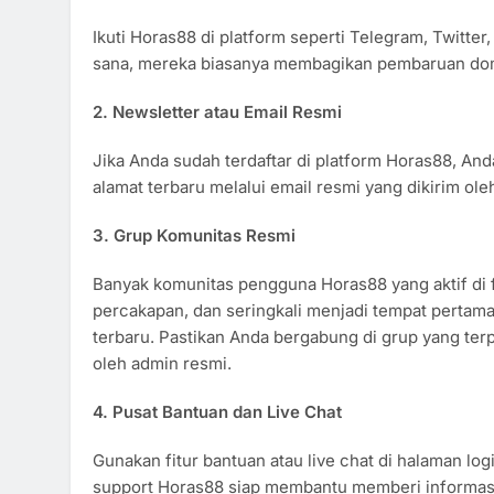
Ikuti Horas88 di platform seperti Telegram, Twitter
sana, mereka biasanya membagikan pembaruan dom
2.
Newsletter atau Email Resmi
Jika Anda sudah terdaftar di platform Horas88, An
alamat terbaru melalui email resmi yang dikirim ole
3.
Grup Komunitas Resmi
Banyak komunitas pengguna Horas88 yang aktif di 
percakapan, dan seringkali menjadi tempat pertama
terbaru. Pastikan Anda bergabung di grup yang ter
oleh admin resmi.
4.
Pusat Bantuan dan Live Chat
Gunakan fitur bantuan atau live chat di halaman log
support Horas88 siap membantu memberi informasi 