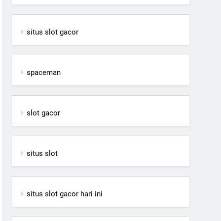
situs slot gacor
spaceman
slot gacor
situs slot
situs slot gacor hari ini