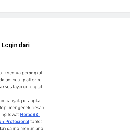
 Login dari
tuk semua perangkat,
alam satu platform.
kses layanan digital
aan banyak perangkat
laptop, mengecek pesan
ring lewat
Horas88:
an Profesional
tablet
dan saling menunjang.