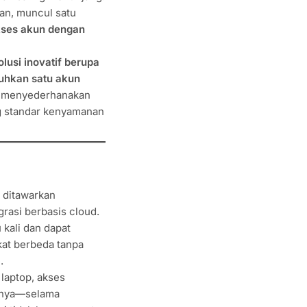
an, muncul satu
kses akun dengan
usi inovatif berupa
tuhkan satu akun
ar menyederhanakan
ng standar kenyamanan
 ditawarkan
rasi berbasis cloud.
 kali dan dapat
kat berbeda tanpa
.
 laptop, akses
iknya—selama