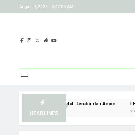
Skip
August 7, 2026
4:47:05 AM
to
content
HNI
Dapatkan 
gasi Harian yang Lebih Teratur dan Aman
LEBAH4D Link 
2 Weeks Ago
HEADLINES