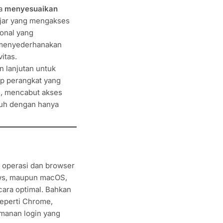
ya
menyesuaikan
lajar yang mengakses
ional yang
ni menyederhanakan
itas.
n lanjutan untuk
ap perangkat yang
n, mencabut akses
jauh dengan hanya
operasi dan browser
ows, maupun macOS,
cara optimal. Bahkan
eperti Chrome,
amanan login yang