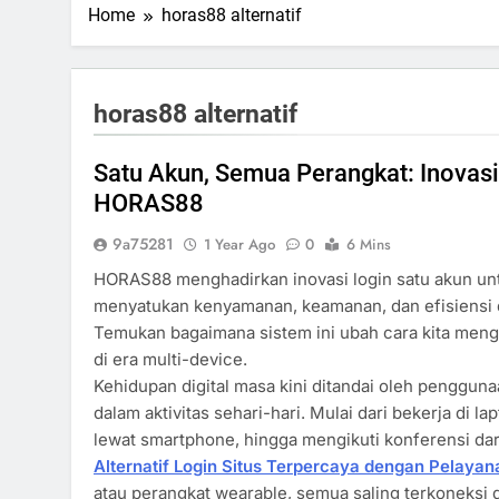
Home
horas88 alternatif
horas88 alternatif
Satu Akun, Semua Perangkat: Inovasi
HORAS88
9a75281
1 Year Ago
0
6 Mins
HORAS88 menghadirkan inovasi login satu akun un
menyatukan kenyamanan, keamanan, dan efisiensi d
Temukan bagaimana sistem ini ubah cara kita menga
di era multi-device.
Kehidupan digital masa kini ditandai oleh penggun
dalam aktivitas sehari-hari. Mulai dari bekerja di 
lewat smartphone, hingga mengikuti konferensi da
Alternatif Login Situs Terpercaya dengan Pelayan
atau perangkat wearable, semua saling terkoneksi 