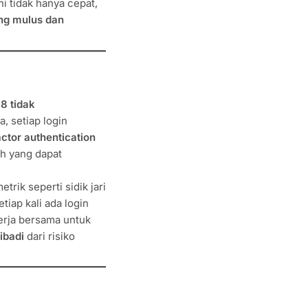
ni tidak hanya cepat,
ng mulus dan
 tidak
a, setiap login
ctor authentication
h yang dapat
rik seperti sidik jari
tiap kali ada login
kerja bersama untuk
ibadi
dari risiko