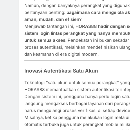
Namun, dengan banyaknya perangkat yang digunak
pertanyaan penting:
bagaimana cara mengelola a
aman, mudah, dan efisien?
Menjawab tantangan ini,
HORAS88 hadir dengan sol
sistem login lintas perangkat yang hanya membu
untuk semua akses
. Pendekatan ini bukan sekad
proses autentikasi, melainkan mendefinisikan ula
dan keamanan di era digital modern.
Inovasi Autentikasi Satu Akun
Teknologi “satu akun untuk semua perangkat” yang
HORAS88 memanfaatkan sistem autentikasi terinteg
Dengan sistem ini, pengguna hanya perlu login satu
langsung mengakses berbagai layanan dari perang
harus mengulangi proses verifikasi di setiap device
Misalnya, ketika pengguna melakukan login melalui
otomatis terbuka juga untuk perangkat mobile mil