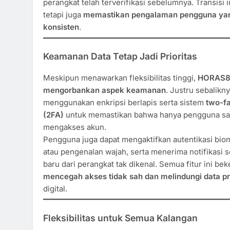
perangkat telah terverifikasi sebelumnya. Transisi i
tetapi juga
memastikan pengalaman pengguna ya
konsisten
.
Keamanan Data Tetap Jadi Prioritas
Meskipun menawarkan fleksibilitas tinggi,
HORAS88
mengorbankan aspek keamanan
. Justru sebalikny
menggunakan enkripsi berlapis serta sistem
two-fa
(2FA)
untuk memastikan bahwa hanya pengguna sa
mengakses akun.
Pengguna juga dapat mengaktifkan autentikasi biomet
atau pengenalan wajah, serta menerima notifikasi se
baru dari perangkat tak dikenal. Semua fitur ini be
mencegah akses tidak sah dan melindungi data pr
digital.
Fleksibilitas untuk Semua Kalangan