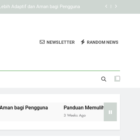
Lebih Adaptif dan Aman bagi Pengguna
Alternatif setelah Gangguan Browser
ruktur Informasi yang Lebih Sistematis
NEWSLETTER
RANDOM NEWS
si Harian yang Lebih Teratur dan Aman
Lebih Adaptif dan Aman bagi Pengguna
twork.
Alternatif setelah Gangguan Browser
ruktur Informasi yang Lebih Sistematis
 Pengguna
Panduan Memulihkan Akses KAYA787 Alternat
3 Weeks Ago