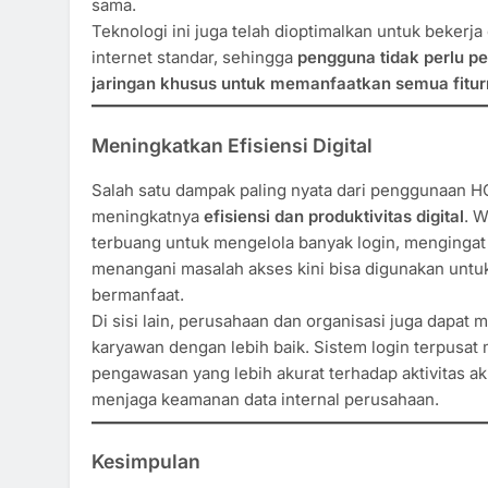
sama.
Teknologi ini juga telah dioptimalkan untuk bekerj
internet standar, sehingga
pengguna tidak perlu p
jaringan khusus untuk memanfaatkan semua fitu
Meningkatkan Efisiensi Digital
Salah satu dampak paling nyata dari penggunaan 
meningkatnya
efisiensi dan produktivitas digital
. W
terbuang untuk mengelola banyak login, mengingat 
menangani masalah akses kini bisa digunakan untuk 
bermanfaat.
Di sisi lain, perusahaan dan organisasi juga dapat 
karyawan dengan lebih baik. Sistem login terpusa
pengawasan yang lebih akurat terhadap aktivitas ak
menjaga keamanan data internal perusahaan.
Kesimpulan