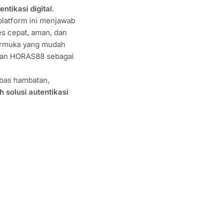
tikasi digital
.
platform ini menjawab
s cepat, aman, dan
ntarmuka yang mudah
ikan HORAS88 sebagai
bas hambatan,
solusi autentikasi