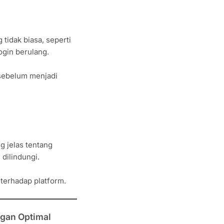
 tidak biasa, seperti
ogin berulang.
sebelum menjadi
g jelas tentang
dilindungi.
erhadap platform.
gan Optimal