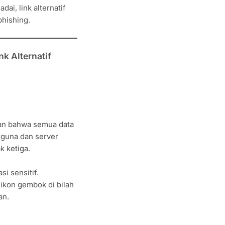
i, link alternatif
phishing.
k Alternatif
an bahwa semua data
gguna dan server
k ketiga.
i sensitif.
kon gembok di bilah
an.