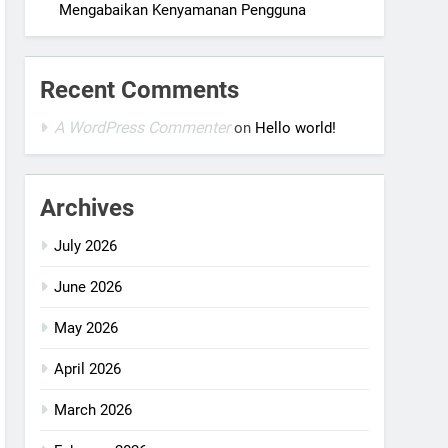
Mengabaikan Kenyamanan Pengguna
Recent Comments
A WordPress Commenter
on
Hello world!
Archives
July 2026
June 2026
May 2026
April 2026
March 2026