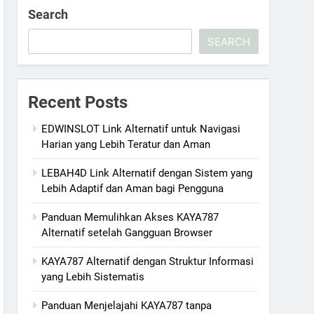
Search
SEARCH
Recent Posts
EDWINSLOT Link Alternatif untuk Navigasi
Harian yang Lebih Teratur dan Aman
LEBAH4D Link Alternatif dengan Sistem yang
Lebih Adaptif dan Aman bagi Pengguna
Panduan Memulihkan Akses KAYA787
Alternatif setelah Gangguan Browser
KAYA787 Alternatif dengan Struktur Informasi
yang Lebih Sistematis
Panduan Menjelajahi KAYA787 tanpa