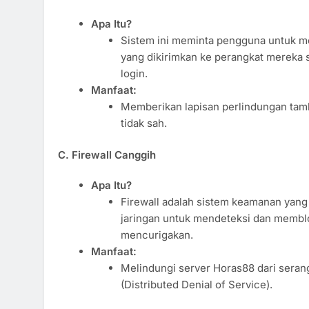
Apa Itu?
Sistem ini meminta pengguna untuk 
yang dikirimkan ke perangkat mereka s
login.
Manfaat:
Memberikan lapisan perlindungan tam
tidak sah.
C. Firewall Canggih
Apa Itu?
Firewall adalah sistem keamanan yang 
jaringan untuk mendeteksi dan memblok
mencurigakan.
Manfaat:
Melindungi server Horas88 dari seran
(Distributed Denial of Service).