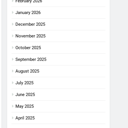
February 2026
January 2026
December 2025
November 2025
October 2025
September 2025
August 2025
July 2025
June 2025
May 2025
April 2025