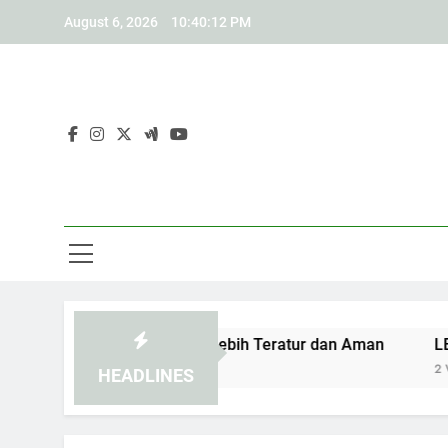
Skip
August 6, 2026
10:40:13 PM
to
content
HNI
Dapatkan 
gasi Harian yang Lebih Teratur dan Aman
LEBAH4D Link 
2 Weeks Ago
HEADLINES