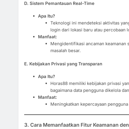
D. Sistem Pemantauan Real-Time
Apa Itu?
Teknologi ini mendeteksi aktivitas yang
login dari lokasi baru atau percobaan l
Manfaat:
Mengidentifikasi ancaman keamanan 
masalah besar.
E. Kebijakan Privasi yang Transparan
Apa Itu?
Horas88 memiliki kebijakan privasi yan
bagaimana data pengguna dikelola dan 
Manfaat:
Meningkatkan kepercayaan pengguna t
3.
Cara Memanfaatkan Fitur Keamanan den