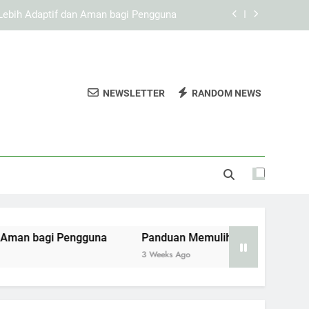
Lebih Adaptif dan Aman bagi Pengguna
Alternatif setelah Gangguan Browser
ruktur Informasi yang Lebih Sistematis
NEWSLETTER
RANDOM NEWS
si Harian yang Lebih Teratur dan Aman
Lebih Adaptif dan Aman bagi Pengguna
twork.
Alternatif setelah Gangguan Browser
ruktur Informasi yang Lebih Sistematis
 Pengguna
Panduan Memulihkan Akses KAYA787 Alternat
3 Weeks Ago