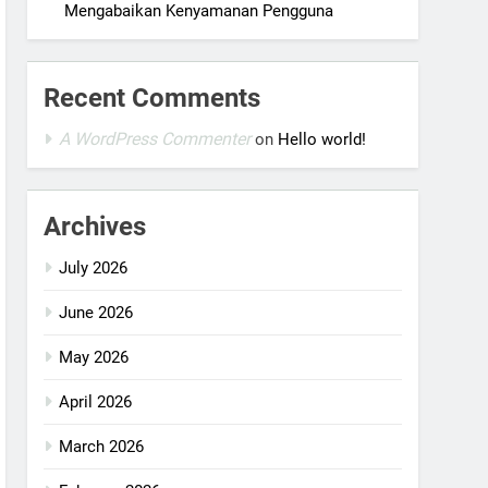
Mengabaikan Kenyamanan Pengguna
Recent Comments
A WordPress Commenter
on
Hello world!
Archives
July 2026
June 2026
May 2026
April 2026
March 2026