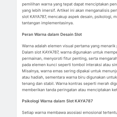
pemilihan warna yang tepat dapat menciptakan pe
yang lebih imersif. Artikel ini akan menganalisis p
slot KAYA787, mencakup aspek desain, psikologi, m
tantangan implementasinya.
Peran Warna dalam Desain Slot
Warna adalah elemen visual pertama yang menarik 
Dalam slot KAYA787, warna digunakan untuk memp
permainan, menyoroti fitur penting, serta mengar
pada elemen kunci seperti tombol interaksi atau si
Misalnya, warna emas sering dipakai untuk menu
atau hadiah, sementara warna biru digunakan untu
tenang dan stabil. Warna kontras seperti merah di
memberikan tanda peringatan atau menciptakan ke
Psikologi Warna dalam Slot KAYA787
Setiap warna membawa asosiasi emosional tertent