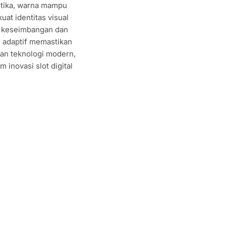
etika, warna mampu
t identitas visual
l keseimbangan dan
g adaptif memastikan
an teknologi modern,
inovasi slot digital