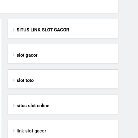
SITUS LINK SLOT GACOR
slot gacor
slot toto
situs slot online
link slot gacor