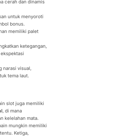
a cerah dan dinamis
kan untuk menyoroti
mbol bonus.
an memiliki palet
ngkatkan ketegangan,
ekspektasi
narasi visual,
tuk tema laut.
n slot juga memiliki
l
, di mana
n kelelahan mata.
main mungkin memiliki
entu. Ketiga,