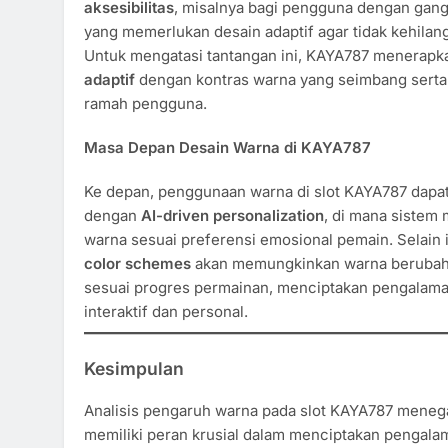
aksesibilitas
, misalnya bagi pengguna dengan gan
yang memerlukan desain adaptif agar tidak kehilan
Untuk mengatasi tantangan ini, KAYA787 menerapk
adaptif
dengan kontras warna yang seimbang serta
ramah pengguna.
Masa Depan Desain Warna di KAYA787
Ke depan, penggunaan warna di slot KAYA787 dapa
dengan
AI-driven personalization
, di mana sistem
warna sesuai preferensi emosional pemain. Selain i
color schemes
akan memungkinkan warna berubah 
sesuai progres permainan, menciptakan pengalama
interaktif dan personal.
Kesimpulan
Analisis pengaruh warna pada slot KAYA787 mene
memiliki peran krusial dalam menciptakan pengal