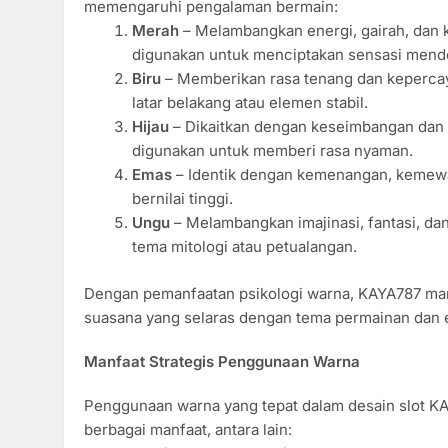
memengaruhi pengalaman bermain:
Merah
– Melambangkan energi, gairah, dan 
digunakan untuk menciptakan sensasi mend
Biru
– Memberikan rasa tenang dan keperca
latar belakang atau elemen stabil.
Hijau
– Dikaitkan dengan keseimbangan dan 
digunakan untuk memberi rasa nyaman.
Emas
– Identik dengan kemenangan, kemewa
bernilai tinggi.
Ungu
– Melambangkan imajinasi, fantasi, dan
tema mitologi atau petualangan.
Dengan pemanfaatan psikologi warna, KAYA787 m
suasana yang selaras dengan tema permainan dan 
Manfaat Strategis Penggunaan Warna
Penggunaan warna yang tepat dalam desain slot 
berbagai manfaat, antara lain: