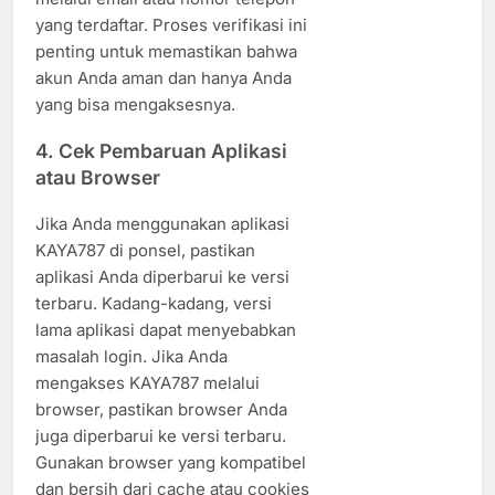
yang terdaftar. Proses verifikasi ini
penting untuk memastikan bahwa
akun Anda aman dan hanya Anda
yang bisa mengaksesnya.
4.
Cek Pembaruan Aplikasi
atau Browser
Jika Anda menggunakan aplikasi
KAYA787 di ponsel, pastikan
aplikasi Anda diperbarui ke versi
terbaru. Kadang-kadang, versi
lama aplikasi dapat menyebabkan
masalah login. Jika Anda
mengakses KAYA787 melalui
browser, pastikan browser Anda
juga diperbarui ke versi terbaru.
Gunakan browser yang kompatibel
dan bersih dari cache atau cookies