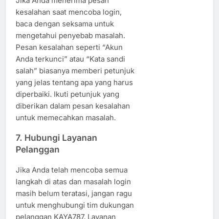
Jika Anda menerima pesan
kesalahan saat mencoba login,
baca dengan seksama untuk
mengetahui penyebab masalah.
Pesan kesalahan seperti “Akun
Anda terkunci” atau “Kata sandi
salah” biasanya memberi petunjuk
yang jelas tentang apa yang harus
diperbaiki. Ikuti petunjuk yang
diberikan dalam pesan kesalahan
untuk memecahkan masalah.
7.
Hubungi Layanan
Pelanggan
Jika Anda telah mencoba semua
langkah di atas dan masalah login
masih belum teratasi, jangan ragu
untuk menghubungi tim dukungan
pelanggan KAYA787. Layanan