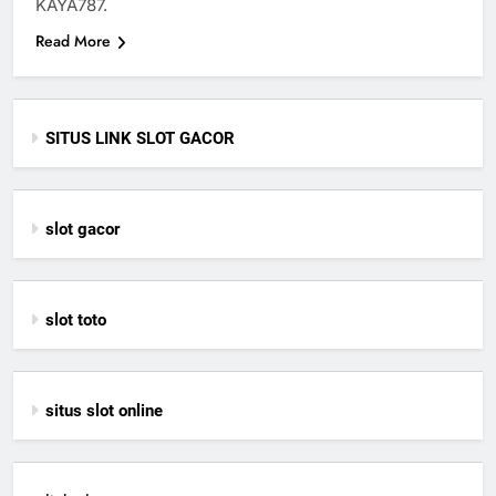
KAYA787.
Read More
SITUS LINK SLOT GACOR
slot gacor
slot toto
situs slot online