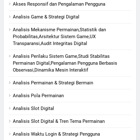
Akses Responsif dan Pengalaman Pengguna
Analisis Game & Strategi Digital
Analisis Mekanisme Permainan,Statistik dan
Probabilitas,Arsitektur Sistem Game,UX
Transparansi,Audit Integritas Digital
Analisis Perilaku Sistem Game,Studi Stabilitas
Permainan Digital,Pengalaman Pengguna Berbasis
Observasi,Dinamika Mesin Interaktif
Analisis Permainan & Strategi Bermain
Analisis Pola Permainan
Analisis Slot Digital
Analisis Slot Digital & Tren Tema Permainan
Analisis Waktu Login & Strategi Pengguna