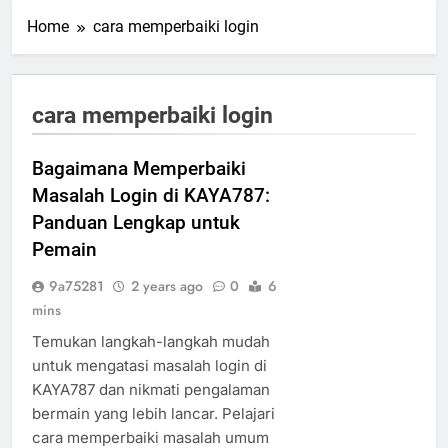
Home
cara memperbaiki login
cara memperbaiki login
Bagaimana Memperbaiki
Masalah Login di KAYA787:
Panduan Lengkap untuk
Pemain
9a75281
2 years ago
0
6
mins
Temukan langkah-langkah mudah
untuk mengatasi masalah login di
KAYA787 dan nikmati pengalaman
bermain yang lebih lancar. Pelajari
cara memperbaiki masalah umum