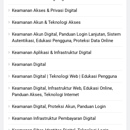
Keamanan Akses & Privasi Digital
Keamanan Akun & Teknologi Akses
Keamanan Akun Digital, Panduan Login Lanjutan, Sistem
Autentikasi, Edukasi Pengguna, Proteksi Data Online
Keamanan Aplikasi & Infrastruktur Digital
Keamanan Digital
Keamanan Digital | Teknologi Web | Edukasi Pengguna
Keamanan Digital, Infrastruktur Web, Edukasi Online,
Panduan Akses, Teknologi Internet
Keamanan Digital, Proteksi Akun, Panduan Login
Keamanan Infrastruktur Pembayaran Digital