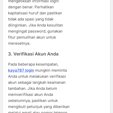
mengetikkan informasi login
dengan benar. Perhatikan
kapitalisasi huruf dan pastikan
tidak ada spasi yang tidak
diinginkan. Jika Anda kesulitan
mengingat password, gunakan
fitur pemulihan akun untuk
meresetnya.
3.
Verifikasi Akun Anda
Pada beberapa kesempatan,
kaya787 login
mungkin meminta
Anda untuk melakukan verifikasi
akun sebagai langkah keamanan
tambahan. Jika Anda belum
memverifikasi akun Anda
sebelumnya, pastikan untuk
mengikuti petunjuk yang diberikan
melalui email atau nomor telepon