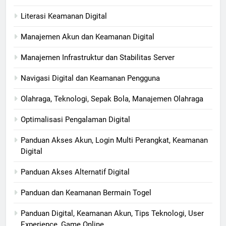
Literasi Keamanan Digital
Manajemen Akun dan Keamanan Digital
Manajemen Infrastruktur dan Stabilitas Server
Navigasi Digital dan Keamanan Pengguna
Olahraga, Teknologi, Sepak Bola, Manajemen Olahraga
Optimalisasi Pengalaman Digital
Panduan Akses Akun, Login Multi Perangkat, Keamanan
Digital
Panduan Akses Alternatif Digital
Panduan dan Keamanan Bermain Togel
Panduan Digital, Keamanan Akun, Tips Teknologi, User
Experience, Game Online