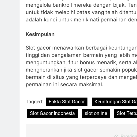
mengelola bankroll mereka dengan bijak. Te
untuk tidak melebihi batas yang telah ditent
adalah kunci untuk menikmati permainan de
Kesimpulan
Slot gacor menawarkan berbagai keuntungan
tinggi dan pengalaman bermain yang lebih me
menguntungkan, fitur bonus menarik, serta a
mengherankan jika slot gacor semakin popule
bermain di situs yang terpercaya dan mengel
permainan ini secara maksimal.
Tagged:
Fakta Slot Gacor
Keuntungan Slot G
Slot Gacor Indonesia
slot online
Slot Terb
Previou