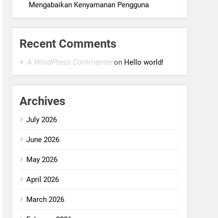
Mengabaikan Kenyamanan Pengguna
Recent Comments
A WordPress Commenter
on
Hello world!
Archives
July 2026
June 2026
May 2026
April 2026
March 2026