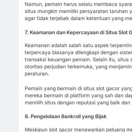
Namun, pemain harus selalu membaca syara
situs mungkin memiliki persyaratan taruhan y
agar tidak terjebak dalam ketentuan yang me
7.
Keamanan dan Kepercayaan di Situs Slot 
Keamanan adalah salah satu aspek terpenting
terpercaya biasanya dilengkapi dengan siste
transaksi keuangan pemain. Selain itu, situs s
otoritas perjudian terkemuka, yang menjami
peraturan.
Pemain yang bermain di situs slot gacor ya
mereka bermain di platform yang sah dan dap
memilih situs dengan reputasi yang baik dan
8.
Pengelolaan Bankroll yang Bijak
Meskipun slot gacor menawarkan peluang men