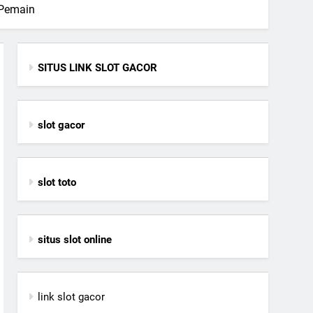
 Pemain
SITUS LINK SLOT GACOR
slot gacor
slot toto
situs slot online
link slot gacor