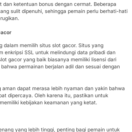
t dan ketentuan bonus dengan cermat. Beberapa
ang sulit dipenuhi, sehingga pemain perlu berhati-hati
rugikan.
Gacor
 dalam memilih situs slot gacor. Situs yang
m enkripsi SSL untuk melindungi data pribadi dan
lot gacor yang baik biasanya memiliki lisensi dari
n bahwa permainan berjalan adil dan sesuai dengan
ng aman dapat merasa lebih nyaman dan yakin bahwa
at dipercaya. Oleh karena itu, pastikan untuk
 memiliki kebijakan keamanan yang ketat.
ang yang lebih tinggi, penting bagi pemain untuk