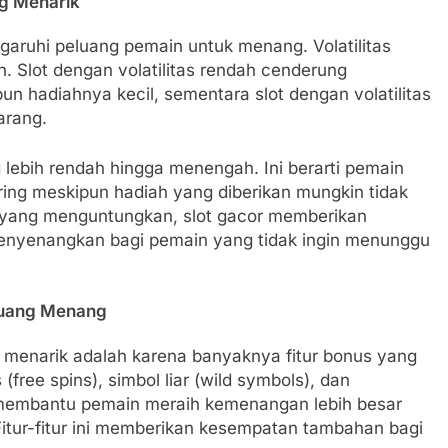
ng Menarik
ngaruhi peluang pemain untuk menang. Volatilitas
. Slot dengan volatilitas rendah cenderung
 hadiahnya kecil, sementara slot dengan volatilitas
arang.
ang lebih rendah hingga menengah. Ini berarti pemain
ing meskipun hadiah yang diberikan mungkin tidak
as yang menguntungkan, slot gacor memberikan
menyenangkan bagi pemain yang tidak ingin menunggu
luang Menang
u menarik adalah karena banyaknya fitur bonus yang
 (free spins), simbol liar (wild symbols), dan
 membantu pemain meraih kemenangan lebih besar
itur-fitur ini memberikan kesempatan tambahan bagi