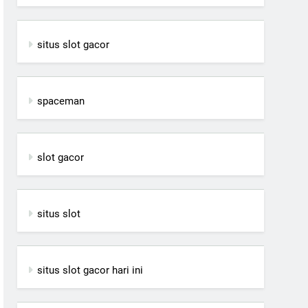
situs slot gacor
spaceman
slot gacor
situs slot
situs slot gacor hari ini