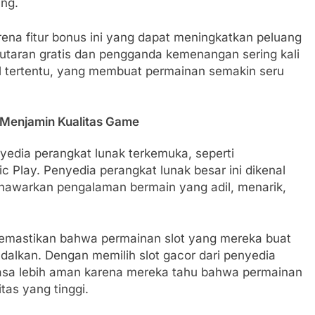
ng.
rena fitur bonus ini yang dapat meningkatkan peluang
taran gratis dan pengganda kemenangan sering kali
l tertentu, yang membuat permainan semakin seru
Menjamin Kualitas Game
nyedia perangkat lunak terkemuka, seperti
c Play. Penyedia perangkat lunak besar ini dikenal
enawarkan pengalaman bermain yang adil, menarik,
memastikan bahwa permainan slot yang mereka buat
dalkan. Dengan memilih slot gacor dari penyedia
asa lebih aman karena mereka tahu bahwa permainan
tas yang tinggi.