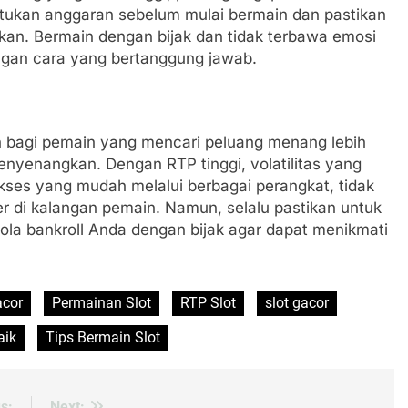
ntukan anggaran sebelum mulai bermain dan pastikan
ukan. Bermain dengan bijak dan tidak terbawa emosi
ngan cara yang bertanggung jawab.
 bagi pemain yang mencari peluang menang lebih
nyenangkan. Dengan RTP tinggi, volatilitas yang
kses yang mudah melalui berbagai perangkat, tidak
r di kalangan pemain. Namun, selalu pastikan untuk
ola bankroll Anda dengan bijak agar dapat menikmati
acor
Permainan Slot
RTP Slot
slot gacor
aik
Tips Bermain Slot
s:
Next: