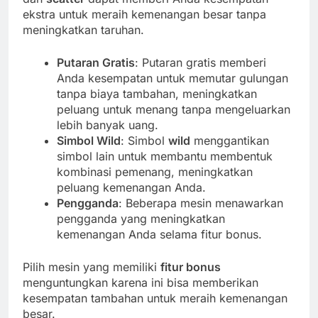
ekstra untuk meraih kemenangan besar tanpa
meningkatkan taruhan.
Putaran Gratis
: Putaran gratis memberi
Anda kesempatan untuk memutar gulungan
tanpa biaya tambahan, meningkatkan
peluang untuk menang tanpa mengeluarkan
lebih banyak uang.
Simbol Wild
: Simbol
wild
menggantikan
simbol lain untuk membantu membentuk
kombinasi pemenang, meningkatkan
peluang kemenangan Anda.
Pengganda
: Beberapa mesin menawarkan
pengganda yang meningkatkan
kemenangan Anda selama fitur bonus.
Pilih mesin yang memiliki
fitur bonus
menguntungkan karena ini bisa memberikan
kesempatan tambahan untuk meraih kemenangan
besar.