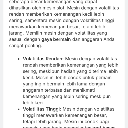
seberapa besar kemenangan yang dapat
dihasilkan oleh mesin slot. Mesin dengan volatilitas
rendah memberikan kemenangan kecil lebih
sering, sementara mesin dengan volatilitas tinggi
menawarkan kemenangan besar, tetapi lebih
jarang. Memilih mesin dengan volatilitas yang
sesuai dengan
gaya bermain
dan anggaran Anda
sangat penting.
Volatilitas Rendah
: Mesin dengan volatilitas
rendah memberikan kemenangan yang lebih
sering, meskipun hadiah yang diterima lebih
kecil. Mesin ini lebih cocok untuk pemain
yang ingin bermain lebih lama dengan
anggaran terbatas dan menikmati
kemenangan yang lebih sering meskipun
lebih kecil.
Volatilitas Tinggi
: Mesin dengan volatilitas
tinggi menawarkan kemenangan besar,
tetapi lebih jarang. Mesin ini cocok bagi
pemain yang ingin mengejar
jackpot besar