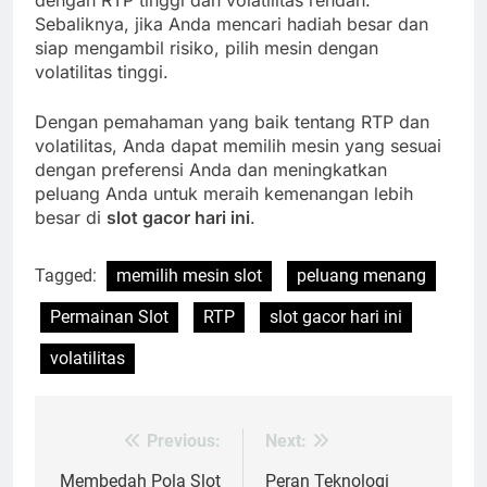
dengan RTP tinggi dan volatilitas rendah.
Sebaliknya, jika Anda mencari hadiah besar dan
siap mengambil risiko, pilih mesin dengan
volatilitas tinggi.
Dengan pemahaman yang baik tentang RTP dan
volatilitas, Anda dapat memilih mesin yang sesuai
dengan preferensi Anda dan meningkatkan
peluang Anda untuk meraih kemenangan lebih
besar di
slot gacor hari ini
.
Tagged:
memilih mesin slot
peluang menang
Permainan Slot
RTP
slot gacor hari ini
volatilitas
Previous:
Next:
Post
navigation
Membedah Pola Slot
Peran Teknologi