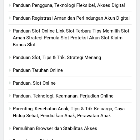
Panduan Pengguna, Teknologi Fleksibel, Akses Digital
Panduan Registrasi Aman dan Perlindungan Akun Digital
Panduan Slot Online Link Slot Terbaru Tips Memilih Slot
Aman Strategi Pemula Slot Proteksi Akun Slot Klaim
Bonus Slot
Panduan Slot, Tips & Trik, Strategi Menang
Panduan Taruhan Online
Panduan, Slot Online
Panduan, Teknologi, Keamanan, Perjudian Online
Parenting, Kesehatan Anak, Tips & Trik Keluarga, Gaya
Hidup Sehat, Pendidikan Anak, Perawatan Anak
Pemulihan Browser dan Stabilitas Akses