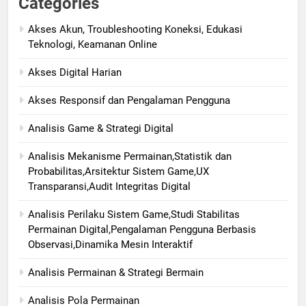
Categories
Akses Akun, Troubleshooting Koneksi, Edukasi
Teknologi, Keamanan Online
Akses Digital Harian
Akses Responsif dan Pengalaman Pengguna
Analisis Game & Strategi Digital
Analisis Mekanisme Permainan,Statistik dan
Probabilitas,Arsitektur Sistem Game,UX
Transparansi,Audit Integritas Digital
Analisis Perilaku Sistem Game,Studi Stabilitas
Permainan Digital,Pengalaman Pengguna Berbasis
Observasi,Dinamika Mesin Interaktif
Analisis Permainan & Strategi Bermain
Analisis Pola Permainan