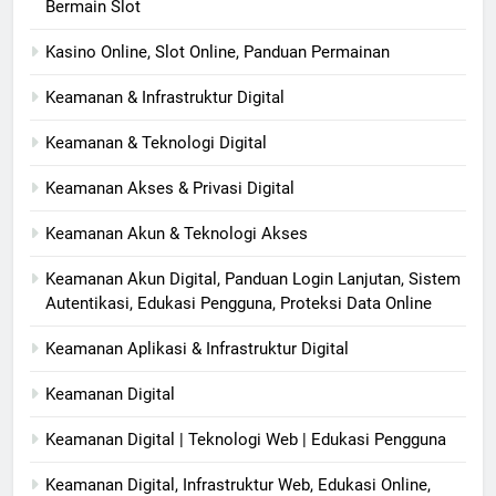
Bermain Slot
Kasino Online, Slot Online, Panduan Permainan
Keamanan & Infrastruktur Digital
Keamanan & Teknologi Digital
Keamanan Akses & Privasi Digital
Keamanan Akun & Teknologi Akses
Keamanan Akun Digital, Panduan Login Lanjutan, Sistem
Autentikasi, Edukasi Pengguna, Proteksi Data Online
Keamanan Aplikasi & Infrastruktur Digital
Keamanan Digital
Keamanan Digital | Teknologi Web | Edukasi Pengguna
Keamanan Digital, Infrastruktur Web, Edukasi Online,