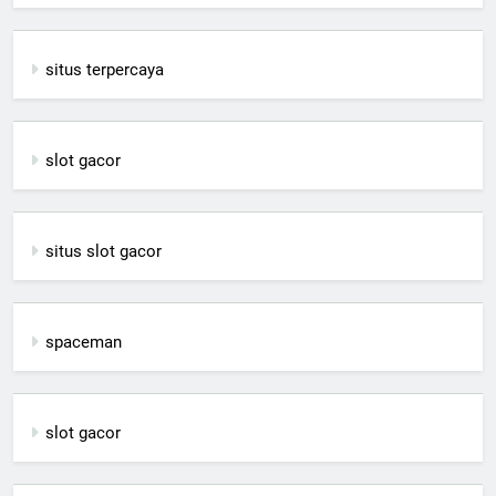
situs terpercaya
slot gacor
situs slot gacor
spaceman
slot gacor