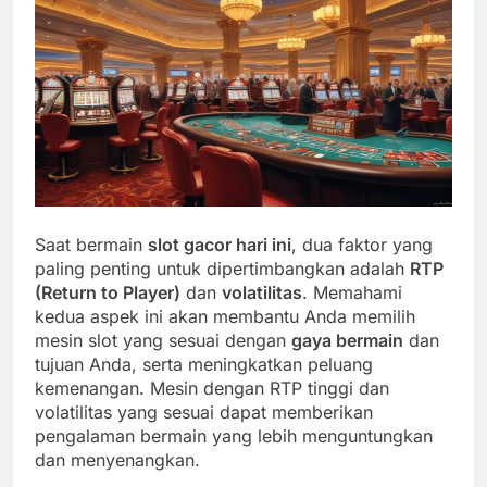
Saat bermain
slot gacor hari ini
, dua faktor yang
paling penting untuk dipertimbangkan adalah
RTP
(Return to Player)
dan
volatilitas
. Memahami
kedua aspek ini akan membantu Anda memilih
mesin slot yang sesuai dengan
gaya bermain
dan
tujuan Anda, serta meningkatkan peluang
kemenangan. Mesin dengan RTP tinggi dan
volatilitas yang sesuai dapat memberikan
pengalaman bermain yang lebih menguntungkan
dan menyenangkan.