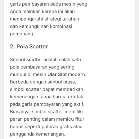
garis pembayaran pada mesin yang
Anda mainkan karena ini akan
mempengaruhi strategi taruhan
dan kemungkinan kombinasi
pemenang.
2. Pola Scatter
Simbol
scatter
adalah salah satu
pola pembayaran yang sering
muncul di mesin
Ular Slot
modern.
Berbeda dengan simbol biasa,
simbol scatter dapat memberikan
kemenangan tanpa harus terletak
pada garis pembayaran yang aktif.
Biasanya, simbol scatter memiliki
peran penting dalam memicu fitur
bonus seperti putaran gratis atau
pengganda kemenangan.