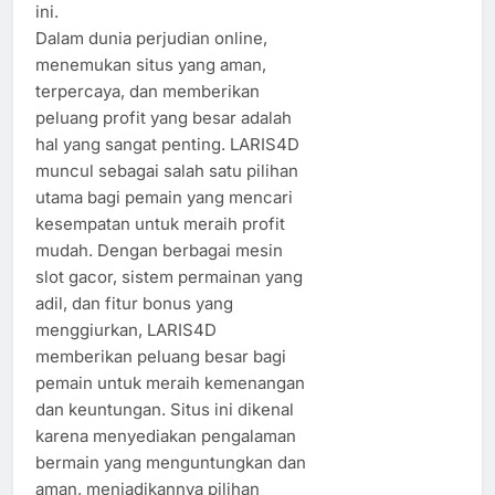
ini.
Dalam dunia perjudian online,
menemukan situs yang aman,
terpercaya, dan memberikan
peluang profit yang besar adalah
hal yang sangat penting. LARIS4D
muncul sebagai salah satu pilihan
utama bagi pemain yang mencari
kesempatan untuk meraih profit
mudah. Dengan berbagai mesin
slot gacor, sistem permainan yang
adil, dan fitur bonus yang
menggiurkan, LARIS4D
memberikan peluang besar bagi
pemain untuk meraih kemenangan
dan keuntungan. Situs ini dikenal
karena menyediakan pengalaman
bermain yang menguntungkan dan
aman, menjadikannya pilihan