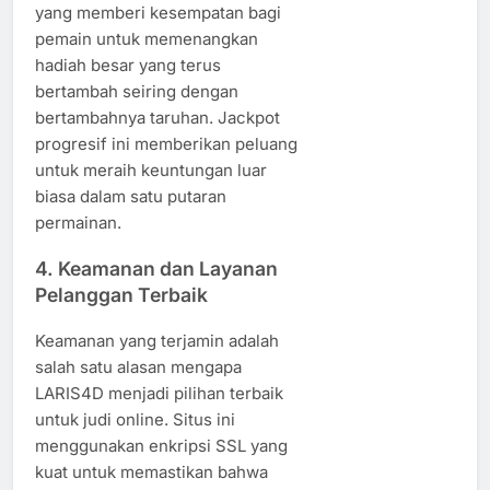
yang memberi kesempatan bagi
pemain untuk memenangkan
hadiah besar yang terus
bertambah seiring dengan
bertambahnya taruhan. Jackpot
progresif ini memberikan peluang
untuk meraih keuntungan luar
biasa dalam satu putaran
permainan.
4. Keamanan dan Layanan
Pelanggan Terbaik
Keamanan yang terjamin adalah
salah satu alasan mengapa
LARIS4D menjadi pilihan terbaik
untuk judi online. Situs ini
menggunakan enkripsi SSL yang
kuat untuk memastikan bahwa