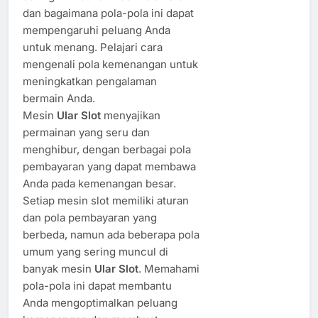
dan bagaimana pola-pola ini dapat
mempengaruhi peluang Anda
untuk menang. Pelajari cara
mengenali pola kemenangan untuk
meningkatkan pengalaman
bermain Anda.
Mesin
Ular Slot
menyajikan
permainan yang seru dan
menghibur, dengan berbagai pola
pembayaran yang dapat membawa
Anda pada kemenangan besar.
Setiap mesin slot memiliki aturan
dan pola pembayaran yang
berbeda, namun ada beberapa pola
umum yang sering muncul di
banyak mesin
Ular Slot
. Memahami
pola-pola ini dapat membantu
Anda mengoptimalkan peluang