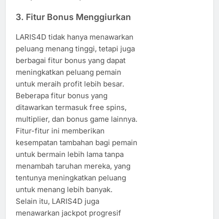
3. Fitur Bonus Menggiurkan
LARIS4D tidak hanya menawarkan
peluang menang tinggi, tetapi juga
berbagai fitur bonus yang dapat
meningkatkan peluang pemain
untuk meraih profit lebih besar.
Beberapa fitur bonus yang
ditawarkan termasuk free spins,
multiplier, dan bonus game lainnya.
Fitur-fitur ini memberikan
kesempatan tambahan bagi pemain
untuk bermain lebih lama tanpa
menambah taruhan mereka, yang
tentunya meningkatkan peluang
untuk menang lebih banyak.
Selain itu, LARIS4D juga
menawarkan jackpot progresif