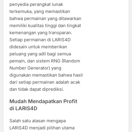
penyedia perangkat lunak
terkemuka, yang memastikan
bahwa permainan yang ditawarkan
memiliki kualitas tinggi dan tingkat
kemenangan yang transparan.
Setiap permainan di LARIS4D
didesain untuk memberikan
peluang yang adil bagi semua
pemain, dan sistem RNG (Random
Number Generator) yang
digunakan memastikan bahwa hasil
dari setiap permainan adalah acak
dan tidak dapat diprediksi.
Mudah Mendapatkan Profit
di LARIS4D
Salah satu alasan mengapa
LARIS4D menjadi pilihan utama