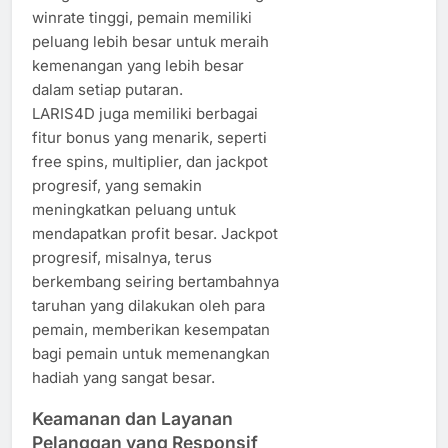
winrate tinggi, pemain memiliki
peluang lebih besar untuk meraih
kemenangan yang lebih besar
dalam setiap putaran.
LARIS4D juga memiliki berbagai
fitur bonus yang menarik, seperti
free spins, multiplier, dan jackpot
progresif, yang semakin
meningkatkan peluang untuk
mendapatkan profit besar. Jackpot
progresif, misalnya, terus
berkembang seiring bertambahnya
taruhan yang dilakukan oleh para
pemain, memberikan kesempatan
bagi pemain untuk memenangkan
hadiah yang sangat besar.
Keamanan dan Layanan
Pelanggan yang Responsif