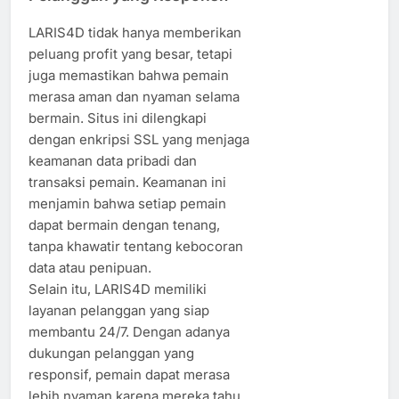
LARIS4D tidak hanya memberikan
peluang profit yang besar, tetapi
juga memastikan bahwa pemain
merasa aman dan nyaman selama
bermain. Situs ini dilengkapi
dengan enkripsi SSL yang menjaga
keamanan data pribadi dan
transaksi pemain. Keamanan ini
menjamin bahwa setiap pemain
dapat bermain dengan tenang,
tanpa khawatir tentang kebocoran
data atau penipuan.
Selain itu, LARIS4D memiliki
layanan pelanggan yang siap
membantu 24/7. Dengan adanya
dukungan pelanggan yang
responsif, pemain dapat merasa
lebih nyaman karena mereka tahu