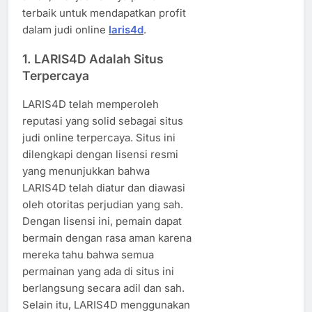
terbaik untuk mendapatkan profit
dalam judi online
laris4d
.
1. LARIS4D Adalah Situs
Terpercaya
LARIS4D telah memperoleh
reputasi yang solid sebagai situs
judi online terpercaya. Situs ini
dilengkapi dengan lisensi resmi
yang menunjukkan bahwa
LARIS4D telah diatur dan diawasi
oleh otoritas perjudian yang sah.
Dengan lisensi ini, pemain dapat
bermain dengan rasa aman karena
mereka tahu bahwa semua
permainan yang ada di situs ini
berlangsung secara adil dan sah.
Selain itu, LARIS4D menggunakan