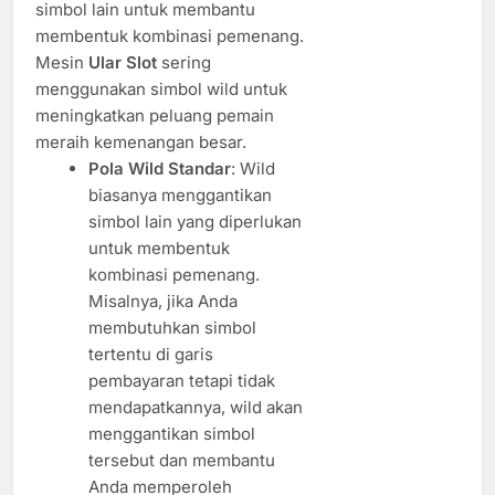
simbol lain untuk membantu
membentuk kombinasi pemenang.
Mesin
Ular Slot
sering
menggunakan simbol wild untuk
meningkatkan peluang pemain
meraih kemenangan besar.
Pola Wild Standar
: Wild
biasanya menggantikan
simbol lain yang diperlukan
untuk membentuk
kombinasi pemenang.
Misalnya, jika Anda
membutuhkan simbol
tertentu di garis
pembayaran tetapi tidak
mendapatkannya, wild akan
menggantikan simbol
tersebut dan membantu
Anda memperoleh