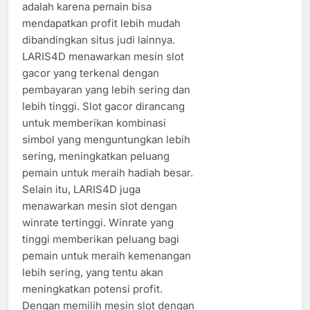
adalah karena pemain bisa
mendapatkan profit lebih mudah
dibandingkan situs judi lainnya.
LARIS4D menawarkan mesin slot
gacor yang terkenal dengan
pembayaran yang lebih sering dan
lebih tinggi. Slot gacor dirancang
untuk memberikan kombinasi
simbol yang menguntungkan lebih
sering, meningkatkan peluang
pemain untuk meraih hadiah besar.
Selain itu, LARIS4D juga
menawarkan mesin slot dengan
winrate tertinggi. Winrate yang
tinggi memberikan peluang bagi
pemain untuk meraih kemenangan
lebih sering, yang tentu akan
meningkatkan potensi profit.
Dengan memilih mesin slot dengan