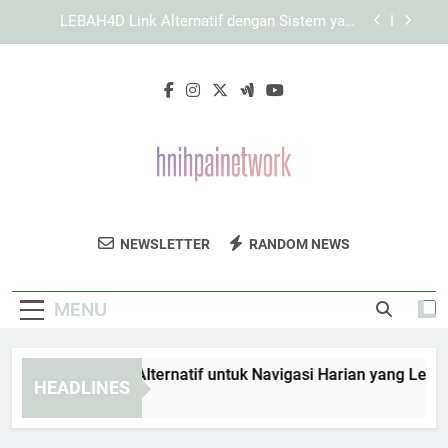
Skip
Panduan Memulihkan Akses KAYA787 Alternatif
to
setelah Gangguan Browser
content
KAYA787 Alternatif dengan Struktur Informasi
yang Lebih Sistematis
EDWINSLOT Link Alternatif untuk Navigasi Harian
yang Lebih Teratur dan Aman
LEBAH4D Link Alternatif dengan Sistem yang
Lebih Adaptif dan Aman bagi Pengguna
Panduan Memulihkan Akses KAYA787 Alternatif
setelah Gangguan Browser
HNI HP AI
Dapatkan Informasi Terbaru Tentang
KAYA787 Alternatif dengan Struktur Informasi
NEWSLETTER
RANDOM NEWS
Network
yang Lebih Sistematis
Kecerdasan Buatan Di HNI HP AI Network.
MENU
WINSLOT Link Alternatif untuk Navigasi Harian yang Lebih Te
HEADLINES
Weeks Ago