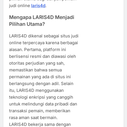
judi online
laris4d
.
Mengapa LARIS4D Menjadi
Pilihan Utama?
LARIS4D dikenal sebagai situs judi
online terpercaya karena berbagai
alasan. Pertama, platform ini
berlisensi resmi dan diawasi oleh
otoritas perjudian yang sah,
memastikan bahwa semua
permainan yang ada di situs ini
berlangsung dengan adil. Selain
itu, LARIS4D menggunakan
teknologi enkripsi yang canggih
untuk melindungi data pribadi dan
transaksi pemain, memberikan
rasa aman saat bermain.
LARIS4D bekerja sama dengan