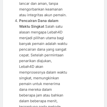
lancar dan aman, tanpa
mengorbankan keamanan
atau integritas akun pemain.
Pencairan Dana dalam
Waktu Singkat
Salah satu
alasan mengapa Lebah4D
menjadi pilihan utama bagi
banyak pemain adalah waktu
pencairan dana yang sangat
cepat. Setelah permintaan
penarikan diajukan,
Lebah4D akan
memprosesnya dalam waktu
singkat, memungkinkan
pemain untuk menerima
dana mereka dalam
beberapa jam atau bahkan
dalam beberapa menit,
tergantung pada metode