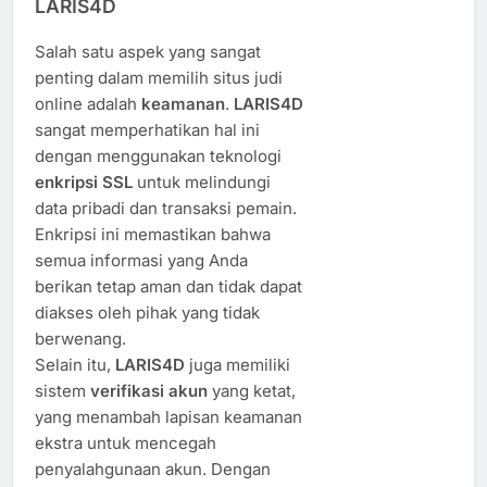
LARIS4D
Salah satu aspek yang sangat
penting dalam memilih situs judi
online adalah
keamanan
.
LARIS4D
sangat memperhatikan hal ini
dengan menggunakan teknologi
enkripsi SSL
untuk melindungi
data pribadi dan transaksi pemain.
Enkripsi ini memastikan bahwa
semua informasi yang Anda
berikan tetap aman dan tidak dapat
diakses oleh pihak yang tidak
berwenang.
Selain itu,
LARIS4D
juga memiliki
sistem
verifikasi akun
yang ketat,
yang menambah lapisan keamanan
ekstra untuk mencegah
penyalahgunaan akun. Dengan