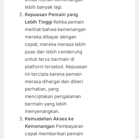
lebih banyak lagi.
Kepuasan Pemain yang
Lebih Tinggi
Ketika pemain
melihat bahwa kemenangan
mereka dibayar dengan
cepat, mereka merasa lebih
puas dan lebih cenderung
untuk terus bermain di
platform tersebut. Kepuasan
ini tercipta karena pemain
merasa dihargai dan diberi
perhatian, yang
menciptakan pengalaman
bermain yang lebih
menyenangkan.
Kemudahan Akses ke
Kemenangan
Pembayaran
cepat memberikan pemain