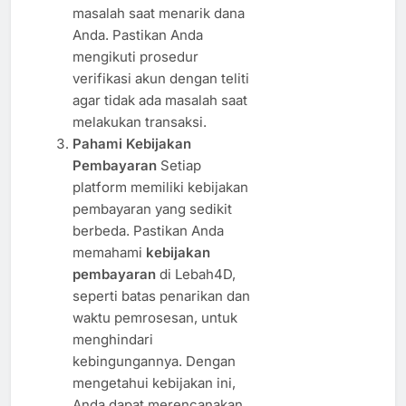
masalah saat menarik dana
Anda. Pastikan Anda
mengikuti prosedur
verifikasi akun dengan teliti
agar tidak ada masalah saat
melakukan transaksi.
Pahami Kebijakan
Pembayaran
Setiap
platform memiliki kebijakan
pembayaran yang sedikit
berbeda. Pastikan Anda
memahami
kebijakan
pembayaran
di Lebah4D,
seperti batas penarikan dan
waktu pemrosesan, untuk
menghindari
kebingungannya. Dengan
mengetahui kebijakan ini,
Anda dapat merencanakan