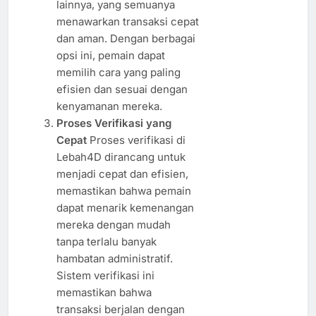
lainnya, yang semuanya
menawarkan transaksi cepat
dan aman. Dengan berbagai
opsi ini, pemain dapat
memilih cara yang paling
efisien dan sesuai dengan
kenyamanan mereka.
Proses Verifikasi yang
Cepat
Proses verifikasi di
Lebah4D dirancang untuk
menjadi cepat dan efisien,
memastikan bahwa pemain
dapat menarik kemenangan
mereka dengan mudah
tanpa terlalu banyak
hambatan administratif.
Sistem verifikasi ini
memastikan bahwa
transaksi berjalan dengan