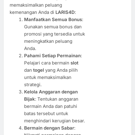
memaksimalkan peluang
kemenangan Anda di
LARIS4D
:
Manfaatkan Semua Bonus
:
Gunakan semua bonus dan
promosi yang tersedia untuk
meningkatkan peluang
Anda.
Pahami Setiap Permainan
:
Pelajari cara bermain
slot
dan
togel
yang Anda pilih
untuk memaksimalkan
strategi.
Kelola Anggaran dengan
Bijak
: Tentukan anggaran
bermain Anda dan patuhi
batas tersebut untuk
menghindari kerugian besar.
Bermain dengan Sabar
: