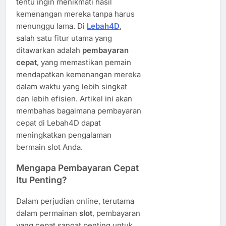
tentu ingin menikmati hasil
kemenangan mereka tanpa harus
menunggu lama. Di
Lebah4D
,
salah satu fitur utama yang
ditawarkan adalah
pembayaran
cepat
, yang memastikan pemain
mendapatkan kemenangan mereka
dalam waktu yang lebih singkat
dan lebih efisien. Artikel ini akan
membahas bagaimana pembayaran
cepat di Lebah4D dapat
meningkatkan pengalaman
bermain slot Anda.
Mengapa Pembayaran Cepat
Itu Penting?
Dalam perjudian online, terutama
dalam permainan
slot
, pembayaran
yang cepat sangat penting untuk