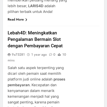
memberikan peluang menang yang
lebih besar,
LARIS4D
adalah
pilihan terbaik untuk Anda!
Read More
Lebah4D: Meningkatkan
Pengalaman Bermain Slot
dengan Pembayaran Cepat
9a75281
1 year ago
0
10
mins
Salah satu aspek terpenting yang
dicari oleh pemain saat memilih
platform judi online adalah
proses
pembayaran
. Kecepatan dan
kenyamanan dalam menarik
kemenangan menjadi hal yang
sangat penting, karena pemain