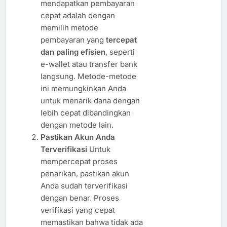
mendapatkan pembayaran
cepat adalah dengan
memilih metode
pembayaran yang
tercepat
dan paling efisien
, seperti
e-wallet atau transfer bank
langsung. Metode-metode
ini memungkinkan Anda
untuk menarik dana dengan
lebih cepat dibandingkan
dengan metode lain.
Pastikan Akun Anda
Terverifikasi
Untuk
mempercepat proses
penarikan, pastikan akun
Anda sudah terverifikasi
dengan benar. Proses
verifikasi yang cepat
memastikan bahwa tidak ada