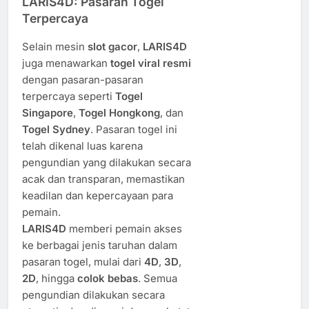
LARIS4D: Pasaran Togel
Terpercaya
Selain mesin
slot gacor
,
LARIS4D
juga menawarkan
togel viral resmi
dengan pasaran-pasaran
terpercaya seperti
Togel
Singapore
,
Togel Hongkong
, dan
Togel Sydney
. Pasaran togel ini
telah dikenal luas karena
pengundian yang dilakukan secara
acak dan transparan, memastikan
keadilan dan kepercayaan para
pemain.
LARIS4D
memberi pemain akses
ke berbagai jenis taruhan dalam
pasaran togel, mulai dari
4D
,
3D
,
2D
, hingga
colok bebas
. Semua
pengundian dilakukan secara