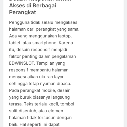
Akses di Berbagai
Perangkat
Pengguna tidak selalu mengakses
halaman dari perangkat yang sama.
Ada yang menggunakan laptop,
tablet, atau smartphone. Karena
itu, desain responsif menjadi
faktor penting dalam pengalaman
EDWINSLOT. Tampilan yang
responsif membantu halaman
menyesuaikan ukuran layar
sehingga tetap nyaman dibaca.
Pada perangkat mobile, desain
yang buruk biasanya langsung
terasa. Teks terlalu kecil, tombol
sulit disentuh, atau elemen
halaman tidak tersusun dengan
baik. Hal seperti ini dapat