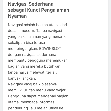
Navigasi Sederhana
sebagai Kunci Pengalaman
Nyaman
Navigasi adalah bagian utama dari
desain modern. Tanpa navigasi
yang baik, halaman yang menarik
sekalipun bisa terasa
membingungkan. EDWINSLOT
dengan navigasi sederhana
membantu pengguna menemukan
bagian yang mereka butuhkan
tanpa harus melewati terlalu
banyak langkah.
Navigasi yang baik biasanya
memiliki urutan menu yang wajar.
Pengguna dapat mengenali bagian
utama, membaca informasi
pendukung, lalu melanjutkan ke