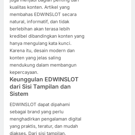
kualitas konten. Artikel yang
membahas EDWINSLOT secara
natural, informatif, dan tidak
berlebihan akan terasa lebih
kredibel dibandingkan konten yang
hanya mengulang kata kunci.
Karena itu, desain modern dan
konten yang jelas saling
mendukung dalam membangun
kepercayaan.
Keunggulan EDWINSLOT
dari Sisi Tampilan dan
Sistem
EDWINSLOT dapat dipahami
sebagai brand yang perlu
menghadirkan pengalaman digital
yang praktis, teratur, dan mudah
diakses. Dari sisi tampilan,