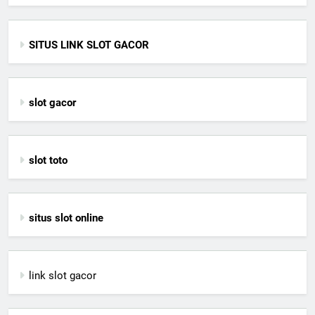
SITUS LINK SLOT GACOR
slot gacor
slot toto
situs slot online
link slot gacor