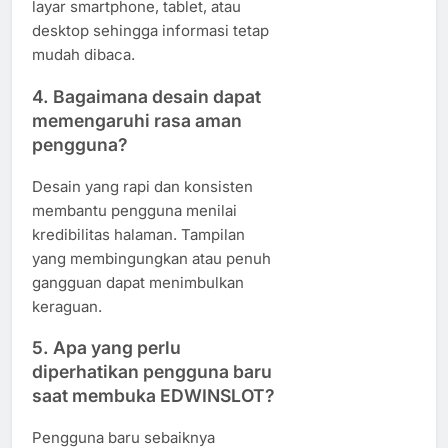
layar smartphone, tablet, atau
desktop sehingga informasi tetap
mudah dibaca.
4. Bagaimana desain dapat
memengaruhi rasa aman
pengguna?
Desain yang rapi dan konsisten
membantu pengguna menilai
kredibilitas halaman. Tampilan
yang membingungkan atau penuh
gangguan dapat menimbulkan
keraguan.
5. Apa yang perlu
diperhatikan pengguna baru
saat membuka EDWINSLOT?
Pengguna baru sebaiknya