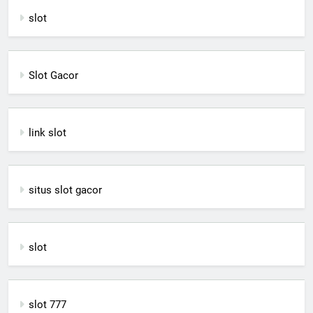
slot
Slot Gacor
link slot
situs slot gacor
slot
slot 777