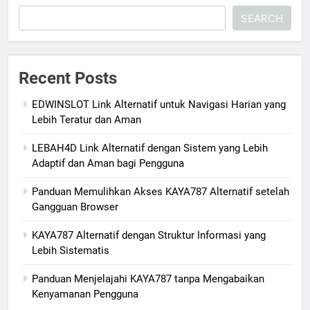
SEARCH
Recent Posts
EDWINSLOT Link Alternatif untuk Navigasi Harian yang
Lebih Teratur dan Aman
LEBAH4D Link Alternatif dengan Sistem yang Lebih
Adaptif dan Aman bagi Pengguna
Panduan Memulihkan Akses KAYA787 Alternatif setelah
Gangguan Browser
KAYA787 Alternatif dengan Struktur Informasi yang
Lebih Sistematis
Panduan Menjelajahi KAYA787 tanpa Mengabaikan
Kenyamanan Pengguna