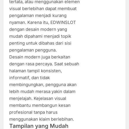
tertata, atau menggunakan elemen
visual berlebihan dapat membuat
pengalaman menjadi kurang
nyaman. Karena itu, EDWINSLOT
dengan desain modern yang
mudah dipahami menjadi topik
penting untuk dibahas dari sisi
pengalaman pengguna.
Desain modern juga berkaitan
dengan rasa percaya. Saat sebuah
halaman tampil konsisten,
informatif, dan tidak
membingungkan, pengguna akan
lebih mudah merasa yakin dalam
menjelajah. Kejelasan visual
membantu membangun kesan
profesional tanpa harus
menggunakan klaim berlebihan.
Tampilan yang Mudah