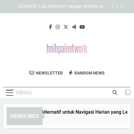
Skip
Panduan Memulihkan Akses KAYA787 Alternatif
to
setelah Gangguan Browser
content
KAYA787 Alternatif dengan Struktur Informasi
yang Lebih Sistematis
EDWINSLOT Link Alternatif untuk Navigasi Harian
yang Lebih Teratur dan Aman
LEBAH4D Link Alternatif dengan Sistem yang
Lebih Adaptif dan Aman bagi Pengguna
Panduan Memulihkan Akses KAYA787 Alternatif
setelah Gangguan Browser
HNI HP AI
Dapatkan Informasi Terbaru Tentang
KAYA787 Alternatif dengan Struktur Informasi
NEWSLETTER
RANDOM NEWS
Network
yang Lebih Sistematis
Kecerdasan Buatan Di HNI HP AI Network.
MENU
WINSLOT Link Alternatif untuk Navigasi Harian yang Lebih Te
HEADLINES
Weeks Ago