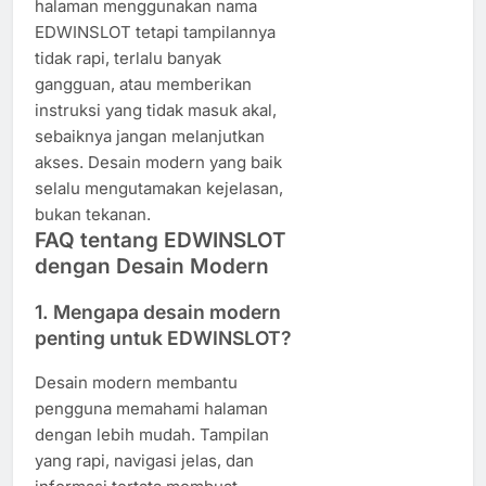
halaman menggunakan nama
EDWINSLOT tetapi tampilannya
tidak rapi, terlalu banyak
gangguan, atau memberikan
instruksi yang tidak masuk akal,
sebaiknya jangan melanjutkan
akses. Desain modern yang baik
selalu mengutamakan kejelasan,
bukan tekanan.
FAQ tentang EDWINSLOT
dengan Desain Modern
1. Mengapa desain modern
penting untuk EDWINSLOT?
Desain modern membantu
pengguna memahami halaman
dengan lebih mudah. Tampilan
yang rapi, navigasi jelas, dan