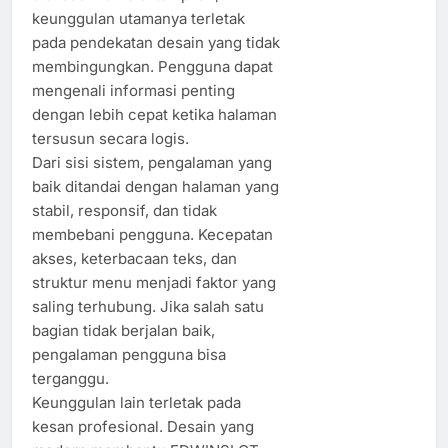
keunggulan utamanya terletak
pada pendekatan desain yang tidak
membingungkan. Pengguna dapat
mengenali informasi penting
dengan lebih cepat ketika halaman
tersusun secara logis.
Dari sisi sistem, pengalaman yang
baik ditandai dengan halaman yang
stabil, responsif, dan tidak
membebani pengguna. Kecepatan
akses, keterbacaan teks, dan
struktur menu menjadi faktor yang
saling terhubung. Jika salah satu
bagian tidak berjalan baik,
pengalaman pengguna bisa
terganggu.
Keunggulan lain terletak pada
kesan profesional. Desain yang