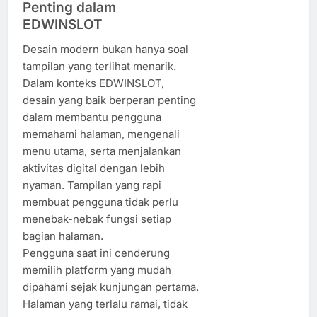
Penting dalam
EDWINSLOT
Desain modern bukan hanya soal
tampilan yang terlihat menarik.
Dalam konteks EDWINSLOT,
desain yang baik berperan penting
dalam membantu pengguna
memahami halaman, mengenali
menu utama, serta menjalankan
aktivitas digital dengan lebih
nyaman. Tampilan yang rapi
membuat pengguna tidak perlu
menebak-nebak fungsi setiap
bagian halaman.
Pengguna saat ini cenderung
memilih platform yang mudah
dipahami sejak kunjungan pertama.
Halaman yang terlalu ramai, tidak