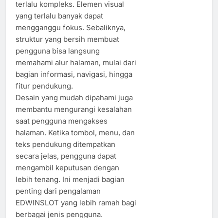
terlalu kompleks. Elemen visual
yang terlalu banyak dapat
mengganggu fokus. Sebaliknya,
struktur yang bersih membuat
pengguna bisa langsung
memahami alur halaman, mulai dari
bagian informasi, navigasi, hingga
fitur pendukung.
Desain yang mudah dipahami juga
membantu mengurangi kesalahan
saat pengguna mengakses
halaman. Ketika tombol, menu, dan
teks pendukung ditempatkan
secara jelas, pengguna dapat
mengambil keputusan dengan
lebih tenang. Ini menjadi bagian
penting dari pengalaman
EDWINSLOT yang lebih ramah bagi
berbagai jenis pengguna.