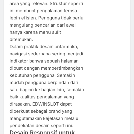
area yang relevan. Struktur seperti
ini membuat pengalaman terasa
lebih efisien. Pengguna tidak perlu
mengulang pencarian dari awal
hanya karena menu sulit
ditemukan.
Dalam praktik desain antarmuka,
navigasi sederhana sering menjadi
indikator bahwa sebuah halaman
dibuat dengan mempertimbangkan
kebutuhan pengguna. Semakin
mudah pengguna berpindah dari
satu bagian ke bagian lain, semakin
baik kualitas pengalaman yang
dirasakan. EDWINSLOT dapat
diperkuat sebagai brand yang
mengutamakan kejelasan melalui
pendekatan desain seperti ini.
Desain Responsif untuk