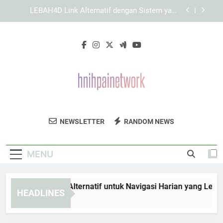
Skip
Panduan Memulihkan Akses KAYA787 Alternatif
to
setelah Gangguan Browser
content
KAYA787 Alternatif dengan Struktur Informasi
yang Lebih Sistematis
EDWINSLOT Link Alternatif untuk Navigasi Harian
yang Lebih Teratur dan Aman
LEBAH4D Link Alternatif dengan Sistem yang
Lebih Adaptif dan Aman bagi Pengguna
Panduan Memulihkan Akses KAYA787 Alternatif
setelah Gangguan Browser
HNI HP AI
Dapatkan Informasi Terbaru Tentang
KAYA787 Alternatif dengan Struktur Informasi
NEWSLETTER
RANDOM NEWS
Network
yang Lebih Sistematis
Kecerdasan Buatan Di HNI HP AI Network.
MENU
WINSLOT Link Alternatif untuk Navigasi Harian yang Lebih Te
HEADLINES
Weeks Ago