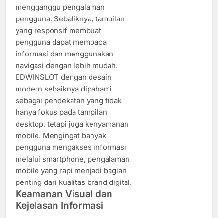
mengganggu pengalaman
pengguna. Sebaliknya, tampilan
yang responsif membuat
pengguna dapat membaca
informasi dan menggunakan
navigasi dengan lebih mudah.
EDWINSLOT dengan desain
modern sebaiknya dipahami
sebagai pendekatan yang tidak
hanya fokus pada tampilan
desktop, tetapi juga kenyamanan
mobile. Mengingat banyak
pengguna mengakses informasi
melalui smartphone, pengalaman
mobile yang rapi menjadi bagian
penting dari kualitas brand digital.
Keamanan Visual dan
Kejelasan Informasi