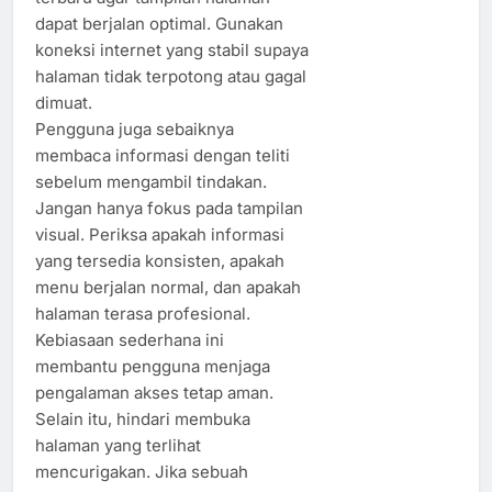
dapat berjalan optimal. Gunakan
koneksi internet yang stabil supaya
halaman tidak terpotong atau gagal
dimuat.
Pengguna juga sebaiknya
membaca informasi dengan teliti
sebelum mengambil tindakan.
Jangan hanya fokus pada tampilan
visual. Periksa apakah informasi
yang tersedia konsisten, apakah
menu berjalan normal, dan apakah
halaman terasa profesional.
Kebiasaan sederhana ini
membantu pengguna menjaga
pengalaman akses tetap aman.
Selain itu, hindari membuka
halaman yang terlihat
mencurigakan. Jika sebuah