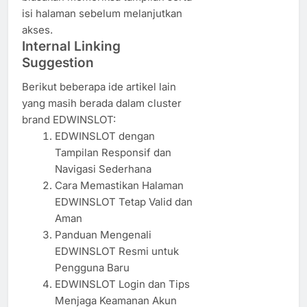
isi halaman sebelum melanjutkan
akses.
Internal Linking
Suggestion
Berikut beberapa ide artikel lain
yang masih berada dalam cluster
brand EDWINSLOT:
EDWINSLOT dengan
Tampilan Responsif dan
Navigasi Sederhana
Cara Memastikan Halaman
EDWINSLOT Tetap Valid dan
Aman
Panduan Mengenali
EDWINSLOT Resmi untuk
Pengguna Baru
EDWINSLOT Login dan Tips
Menjaga Keamanan Akun