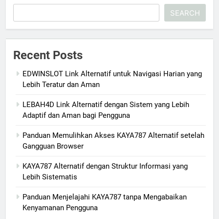
SEARCH
Recent Posts
EDWINSLOT Link Alternatif untuk Navigasi Harian yang
Lebih Teratur dan Aman
LEBAH4D Link Alternatif dengan Sistem yang Lebih
Adaptif dan Aman bagi Pengguna
Panduan Memulihkan Akses KAYA787 Alternatif setelah
Gangguan Browser
KAYA787 Alternatif dengan Struktur Informasi yang
Lebih Sistematis
Panduan Menjelajahi KAYA787 tanpa Mengabaikan
Kenyamanan Pengguna