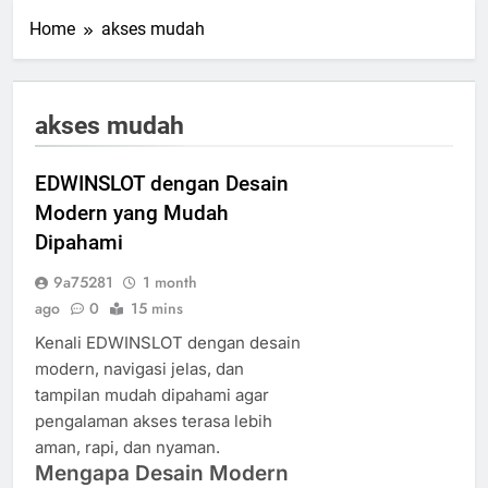
Home
akses mudah
akses mudah
EDWINSLOT dengan Desain
Modern yang Mudah
Dipahami
9a75281
1 month
ago
0
15 mins
Kenali EDWINSLOT dengan desain
modern, navigasi jelas, dan
tampilan mudah dipahami agar
pengalaman akses terasa lebih
aman, rapi, dan nyaman.
Mengapa Desain Modern