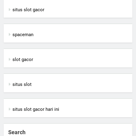
situs slot gacor
spaceman
slot gacor
situs slot
situs slot gacor hari ini
Search