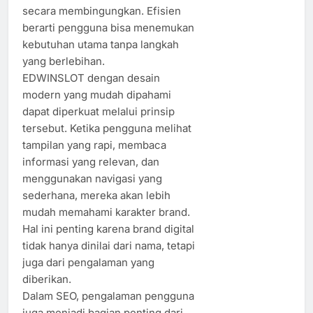
secara membingungkan. Efisien
berarti pengguna bisa menemukan
kebutuhan utama tanpa langkah
yang berlebihan.
EDWINSLOT dengan desain
modern yang mudah dipahami
dapat diperkuat melalui prinsip
tersebut. Ketika pengguna melihat
tampilan yang rapi, membaca
informasi yang relevan, dan
menggunakan navigasi yang
sederhana, mereka akan lebih
mudah memahami karakter brand.
Hal ini penting karena brand digital
tidak hanya dinilai dari nama, tetapi
juga dari pengalaman yang
diberikan.
Dalam SEO, pengalaman pengguna
juga menjadi bagian penting dari