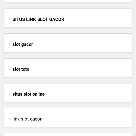
SITUS LINK SLOT GACOR
slot gacor
slot toto
situs slot online
link slot gacor