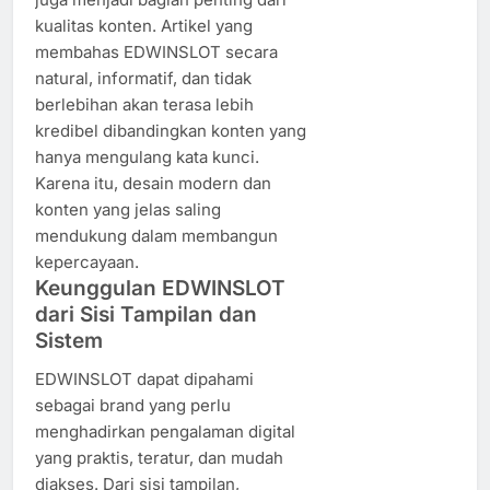
kualitas konten. Artikel yang
membahas EDWINSLOT secara
natural, informatif, dan tidak
berlebihan akan terasa lebih
kredibel dibandingkan konten yang
hanya mengulang kata kunci.
Karena itu, desain modern dan
konten yang jelas saling
mendukung dalam membangun
kepercayaan.
Keunggulan EDWINSLOT
dari Sisi Tampilan dan
Sistem
EDWINSLOT dapat dipahami
sebagai brand yang perlu
menghadirkan pengalaman digital
yang praktis, teratur, dan mudah
diakses. Dari sisi tampilan,