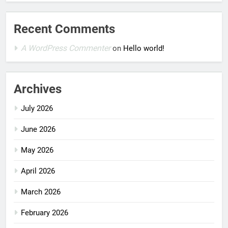
Recent Comments
A WordPress Commenter
on
Hello world!
Archives
July 2026
June 2026
May 2026
April 2026
March 2026
February 2026