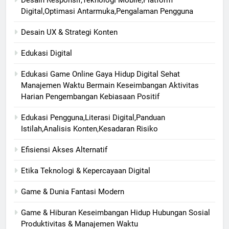
Digital,Optimasi Antarmuka,Pengalaman Pengguna
Desain UX & Strategi Konten
Edukasi Digital
Edukasi Game Online Gaya Hidup Digital Sehat
Manajemen Waktu Bermain Keseimbangan Aktivitas
Harian Pengembangan Kebiasaan Positif
Edukasi Pengguna,Literasi Digital,Panduan
Istilah,Analisis Konten,Kesadaran Risiko
Efisiensi Akses Alternatif
Etika Teknologi & Kepercayaan Digital
Game & Dunia Fantasi Modern
Game & Hiburan Keseimbangan Hidup Hubungan Sosial
Produktivitas & Manajemen Waktu