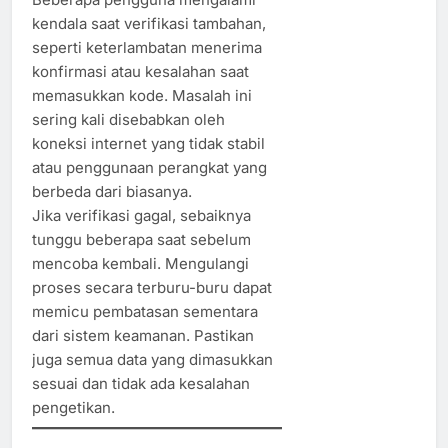
kendala saat verifikasi tambahan,
seperti keterlambatan menerima
konfirmasi atau kesalahan saat
memasukkan kode. Masalah ini
sering kali disebabkan oleh
koneksi internet yang tidak stabil
atau penggunaan perangkat yang
berbeda dari biasanya.
Jika verifikasi gagal, sebaiknya
tunggu beberapa saat sebelum
mencoba kembali. Mengulangi
proses secara terburu-buru dapat
memicu pembatasan sementara
dari sistem keamanan. Pastikan
juga semua data yang dimasukkan
sesuai dan tidak ada kesalahan
pengetikan.