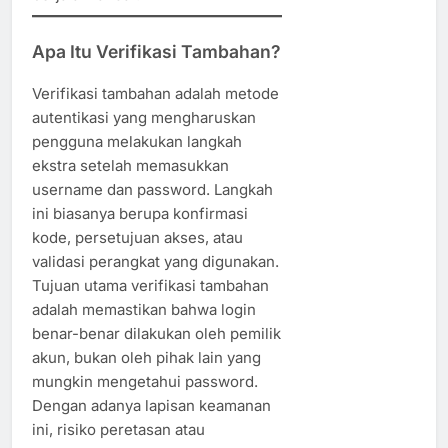
Apa Itu Verifikasi Tambahan?
Verifikasi tambahan adalah metode
autentikasi yang mengharuskan
pengguna melakukan langkah
ekstra setelah memasukkan
username dan password. Langkah
ini biasanya berupa konfirmasi
kode, persetujuan akses, atau
validasi perangkat yang digunakan.
Tujuan utama verifikasi tambahan
adalah memastikan bahwa login
benar-benar dilakukan oleh pemilik
akun, bukan oleh pihak lain yang
mungkin mengetahui password.
Dengan adanya lapisan keamanan
ini, risiko peretasan atau