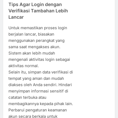
Tips Agar Login dengan
Verifikasi Tambahan Lebih
Lancar
Untuk memastikan proses login
berjalan lancar, biasakan
menggunakan perangkat yang
sama saat mengakses akun.
Sistem akan lebih mudah
mengenali aktivitas login sebagai
aktivitas normal.
Selain itu, simpan data verifikasi di
tempat yang aman dan mudah
diakses oleh Anda sendiri. Hindari
menyimpan informasi sensitif di
catatan terbuka atau
membagikannya kepada pihak lain.
Perbarui pengaturan keamanan
akun secara berkala untuk