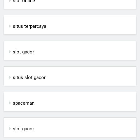
slot online
situs terpercaya
slot gacor
situs slot gacor
spaceman
slot gacor