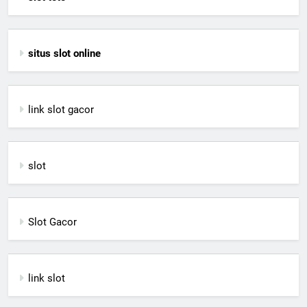
situs slot online
link slot gacor
slot
Slot Gacor
link slot