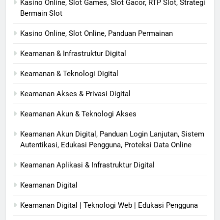
Kasino Online, Slot Games, Slot Gacor, RTP Slot, Strategi
Bermain Slot
Kasino Online, Slot Online, Panduan Permainan
Keamanan & Infrastruktur Digital
Keamanan & Teknologi Digital
Keamanan Akses & Privasi Digital
Keamanan Akun & Teknologi Akses
Keamanan Akun Digital, Panduan Login Lanjutan, Sistem
Autentikasi, Edukasi Pengguna, Proteksi Data Online
Keamanan Aplikasi & Infrastruktur Digital
Keamanan Digital
Keamanan Digital | Teknologi Web | Edukasi Pengguna