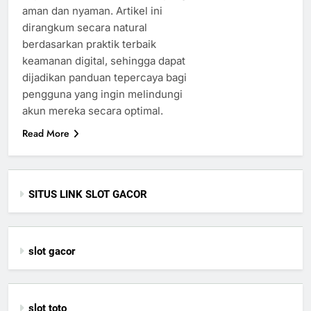
aman dan nyaman. Artikel ini
dirangkum secara natural
berdasarkan praktik terbaik
keamanan digital, sehingga dapat
dijadikan panduan tepercaya bagi
pengguna yang ingin melindungi
akun mereka secara optimal.
Read More
SITUS LINK SLOT GACOR
slot gacor
slot toto