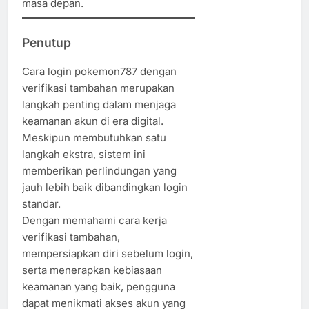
masa depan.
Penutup
Cara login pokemon787 dengan
verifikasi tambahan merupakan
langkah penting dalam menjaga
keamanan akun di era digital.
Meskipun membutuhkan satu
langkah ekstra, sistem ini
memberikan perlindungan yang
jauh lebih baik dibandingkan login
standar.
Dengan memahami cara kerja
verifikasi tambahan,
mempersiapkan diri sebelum login,
serta menerapkan kebiasaan
keamanan yang baik, pengguna
dapat menikmati akses akun yang