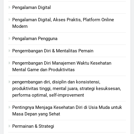
Pengalaman Digital
Pengalaman Digital, Akses Praktis, Platform Online
Modern
Pengalaman Pengguna
Pengembangan Diri & Mentalitas Pemain
Pengembangan Diri Manajemen Waktu Kesehatan
Mental Game dan Produktivitas
pengembangan diri, disiplin dan konsistensi,
produktivitas tinggi, mental juara, strategi kesuksesan,
performa optimal, self-improvement
Pentingnya Menjaga Kesehatan Diri di Usia Muda untuk
Masa Depan yang Sehat
Permainan & Strategi