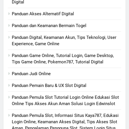
Digital
Panduan Akses Alternatif Digital
Panduan dan Keamanan Bermain Togel
Panduan Digital, Keamanan Akun, Tips Teknologi, User
Experience, Game Online
Panduan Game Online, Tutorial Login, Game Desktop,
Tips Game Online, Pokemon787, Tutorial Digital
Panduan Judi Online
Panduan Pemain Baru & UX Slot Digital
Panduan Pemula Slot Tutorial Login Online Edukasi Slot
Online Tips Akses Akun Aman Solusi Login Edwinslot
Panduan Pemula Slot, Informasi Situs Kaya787, Edukasi
Login Online, Keamanan Akses Digital, Tips Akses Slot
Aman, Pengalaman Pengguna Slot, Sistem Login Situs