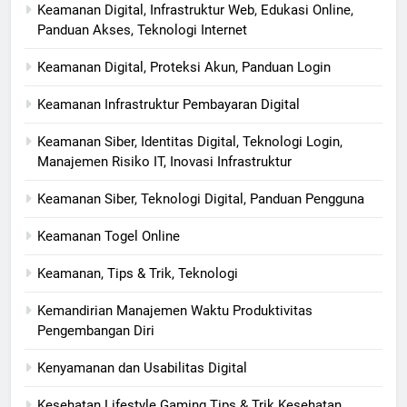
Keamanan Digital, Infrastruktur Web, Edukasi Online,
Panduan Akses, Teknologi Internet
Keamanan Digital, Proteksi Akun, Panduan Login
Keamanan Infrastruktur Pembayaran Digital
Keamanan Siber, Identitas Digital, Teknologi Login,
Manajemen Risiko IT, Inovasi Infrastruktur
Keamanan Siber, Teknologi Digital, Panduan Pengguna
Keamanan Togel Online
Keamanan, Tips & Trik, Teknologi
Kemandirian Manajemen Waktu Produktivitas
Pengembangan Diri
Kenyamanan dan Usabilitas Digital
Kesehatan Lifestyle Gaming Tips & Trik Kesehatan