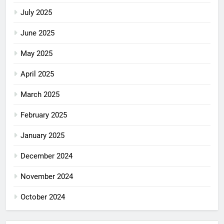
July 2025
June 2025
May 2025
April 2025
March 2025
February 2025
January 2025
December 2024
November 2024
October 2024