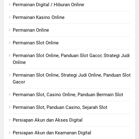
Permainan Digital / Hiburan Online
Permainan Kasino Online
Permainan Online
Permainan Slot Online
Permainan Slot Online, Panduan Slot Gacor, Strategi Judi
Online
Permainan Slot Online, Strategi Judi Online, Panduan Slot
Gacor
Permainan Slot, Casino Online, Panduan Bermain Slot
Permainan Slot, Panduan Casino, Sejarah Slot
Persiapan Akun dan Akses Digital
Persiapan Akun dan Keamanan Digital