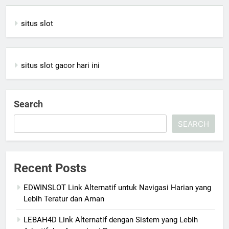
situs slot
situs slot gacor hari ini
Search
SEARCH
Recent Posts
EDWINSLOT Link Alternatif untuk Navigasi Harian yang
Lebih Teratur dan Aman
LEBAH4D Link Alternatif dengan Sistem yang Lebih