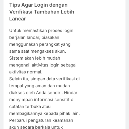
Tips Agar Login dengan
Verifikasi Tambahan Lebih
Lancar
Untuk memastikan proses login
berjalan lancar, biasakan
menggunakan perangkat yang
sama saat mengakses akun.
Sistem akan lebih mudah
mengenali aktivitas login sebagai
aktivitas normal.
Selain itu, simpan data verifikasi di
tempat yang aman dan mudah
diakses oleh Anda sendiri. Hindari
menyimpan informasi sensitif di
catatan terbuka atau
membagikannya kepada pihak lain.
Perbarui pengaturan keamanan
akun secara berkala untuk