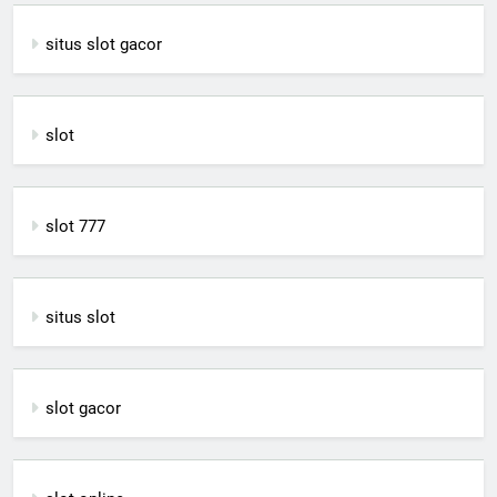
situs slot gacor
slot
slot 777
situs slot
slot gacor