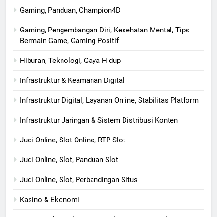
Gaming, Panduan, Champion4D
Gaming, Pengembangan Diri, Kesehatan Mental, Tips
Bermain Game, Gaming Positif
Hiburan, Teknologi, Gaya Hidup
Infrastruktur & Keamanan Digital
Infrastruktur Digital, Layanan Online, Stabilitas Platform
Infrastruktur Jaringan & Sistem Distribusi Konten
Judi Online, Slot Online, RTP Slot
Judi Online, Slot, Panduan Slot
Judi Online, Slot, Perbandingan Situs
Kasino & Ekonomi