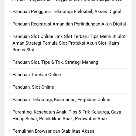
Panduan Pengguna, Teknologi Fleksibel, Akses Digital
Panduan Registrasi Aman dan Perlindungan Akun Digital
Panduan Slot Online Link Slot Terbaru Tips Memilih Slot
Aman Strategi Pemula Slot Proteksi Akun Slot Klaim
Bonus Slot
Panduan Slot, Tips & Trik, Strategi Menang
Panduan Taruhan Online
Panduan, Slot Online
Panduan, Teknologi, Keamanan, Perjudian Online
Parenting, Kesehatan Anak, Tips & Trik Keluarga, Gaya
Hidup Sehat, Pendidikan Anak, Perawatan Anak
Pemulihan Browser dan Stabilitas Akses