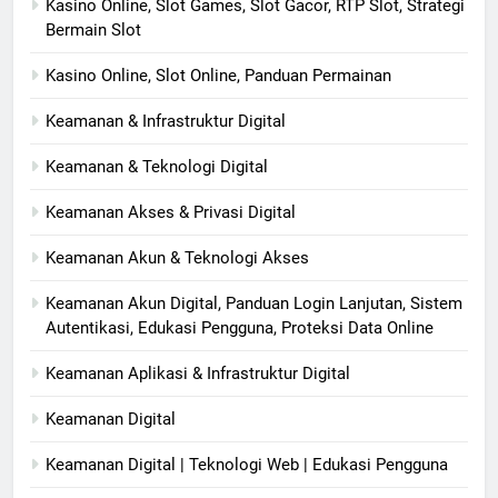
Kasino Online, Slot Games, Slot Gacor, RTP Slot, Strategi
Bermain Slot
Kasino Online, Slot Online, Panduan Permainan
Keamanan & Infrastruktur Digital
Keamanan & Teknologi Digital
Keamanan Akses & Privasi Digital
Keamanan Akun & Teknologi Akses
Keamanan Akun Digital, Panduan Login Lanjutan, Sistem
Autentikasi, Edukasi Pengguna, Proteksi Data Online
Keamanan Aplikasi & Infrastruktur Digital
Keamanan Digital
Keamanan Digital | Teknologi Web | Edukasi Pengguna