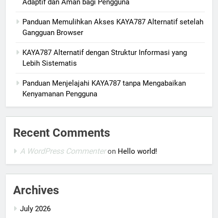
Adaptif dan Aman bagi Pengguna
Panduan Memulihkan Akses KAYA787 Alternatif setelah
Gangguan Browser
KAYA787 Alternatif dengan Struktur Informasi yang
Lebih Sistematis
Panduan Menjelajahi KAYA787 tanpa Mengabaikan
Kenyamanan Pengguna
Recent Comments
A WordPress Commenter
on
Hello world!
Archives
July 2026