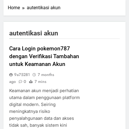
Home
autentikasi akun
autentikasi akun
Cara Login pokemon787
dengan Verifikasi Tambahan
untuk Keamanan Akun
9a75281
7 months
ago
0
7 mins
Keamanan akun menjadi perhatian
utama dalam penggunaan platform
digital modern. Seiring
meningkatnya risiko
penyalahgunaan data dan akses
tidak sah, banyak sistem kini