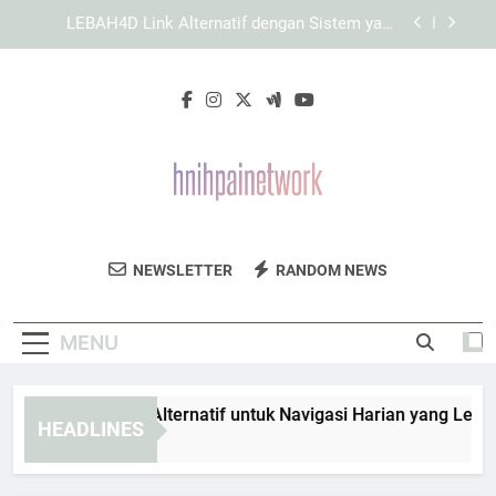
Skip
Panduan Memulihkan Akses KAYA787 Alternatif
to
setelah Gangguan Browser
content
KAYA787 Alternatif dengan Struktur Informasi
yang Lebih Sistematis
EDWINSLOT Link Alternatif untuk Navigasi Harian
yang Lebih Teratur dan Aman
LEBAH4D Link Alternatif dengan Sistem yang
Lebih Adaptif dan Aman bagi Pengguna
Panduan Memulihkan Akses KAYA787 Alternatif
setelah Gangguan Browser
HNI HP AI
Dapatkan Informasi Terbaru Tentang
KAYA787 Alternatif dengan Struktur Informasi
NEWSLETTER
RANDOM NEWS
Network
yang Lebih Sistematis
Kecerdasan Buatan Di HNI HP AI Network.
MENU
WINSLOT Link Alternatif untuk Navigasi Harian yang Lebih Te
HEADLINES
Weeks Ago