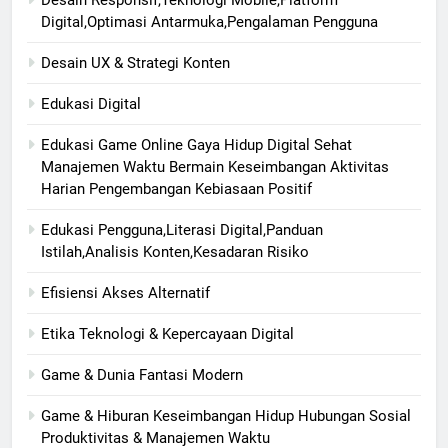
Digital,Optimasi Antarmuka,Pengalaman Pengguna
Desain UX & Strategi Konten
Edukasi Digital
Edukasi Game Online Gaya Hidup Digital Sehat
Manajemen Waktu Bermain Keseimbangan Aktivitas
Harian Pengembangan Kebiasaan Positif
Edukasi Pengguna,Literasi Digital,Panduan
Istilah,Analisis Konten,Kesadaran Risiko
Efisiensi Akses Alternatif
Etika Teknologi & Kepercayaan Digital
Game & Dunia Fantasi Modern
Game & Hiburan Keseimbangan Hidup Hubungan Sosial
Produktivitas & Manajemen Waktu