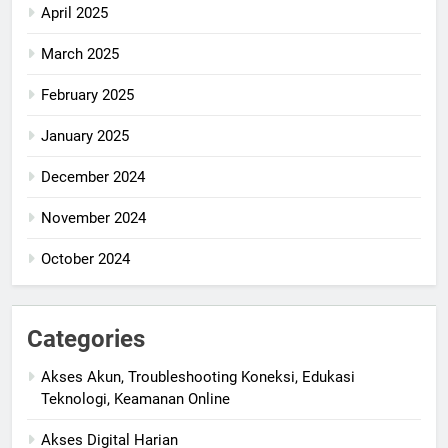
April 2025
March 2025
February 2025
January 2025
December 2024
November 2024
October 2024
Categories
Akses Akun, Troubleshooting Koneksi, Edukasi
Teknologi, Keamanan Online
Akses Digital Harian