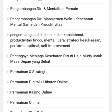
Pengembangan Diri & Mentalitas Pemain
Pengembangan Diri Manajemen Waktu Kesehatan
Mental Game dan Produktivitas
pengembangan diri, disiplin dan konsistensi,
produktivitas tinggi, mental juara, strategi kesuksesan,
performa optimal, self-improvement
Pentingnya Menjaga Kesehatan Diri di Usia Muda untuk
Masa Depan yang Sehat
Permainan & Strategi
Permainan Digital / Hiburan Online
Permainan Kasino Online
Permainan Online