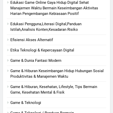
Edukasi Game Online Gaya Hidup Digital Sehat
Manajemen Waktu Bermain Keseimbangan Aktivitas
Harian Pengembangan Kebiasaan Positif
Edukasi Pengguna,Literasi Digital,Panduan
Istilah,Analisis Konten,Kesadaran Risiko
Efisiensi Akses Alternatif
Etika Teknologi & Kepercayaan Digital
Game & Dunia Fantasi Modern
Game & Hiburan Keseimbangan Hidup Hubungan Sosial
Produktivitas & Manajemen Waktu
Game & Hiburan, Kesehatan, Lifestyle, Tips Bermain
Game, Kesehatan Mental & Fisik
Game & Teknologi
Game & Teknologi / Panduan Bermain