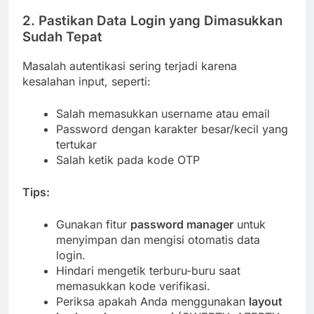
2. Pastikan Data Login yang Dimasukkan
Sudah Tepat
Masalah autentikasi sering terjadi karena
kesalahan input, seperti:
Salah memasukkan username atau email
Password dengan karakter besar/kecil yang
tertukar
Salah ketik pada kode OTP
Tips:
Gunakan fitur
password manager
untuk
menyimpan dan mengisi otomatis data
login.
Hindari mengetik terburu-buru saat
memasukkan kode verifikasi.
Periksa apakah Anda menggunakan
layout