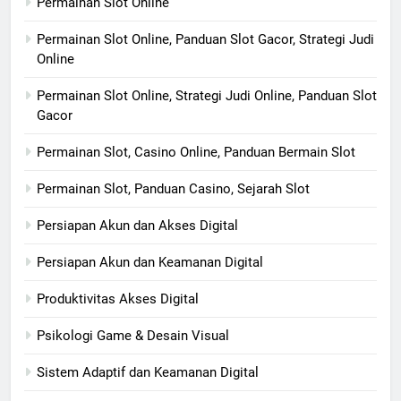
Permainan Slot Online
Permainan Slot Online, Panduan Slot Gacor, Strategi Judi
Online
Permainan Slot Online, Strategi Judi Online, Panduan Slot
Gacor
Permainan Slot, Casino Online, Panduan Bermain Slot
Permainan Slot, Panduan Casino, Sejarah Slot
Persiapan Akun dan Akses Digital
Persiapan Akun dan Keamanan Digital
Produktivitas Akses Digital
Psikologi Game & Desain Visual
Sistem Adaptif dan Keamanan Digital