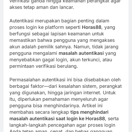
verifikasi ganda hingga keamanan perangkat agar
akses tetap aman dan lancar.
Autentikasi merupakan bagian penting dalam
proses login ke platform seperti
Horas88
, yang
berfungsi sebagai lapisan keamanan untuk
memastikan bahwa pengguna yang mengakses
akun adalah pemilik sahnya. Namun, tidak jarang
pengguna mengalami
masalah autentikasi
yang
menyebabkan gagal login, akun terkunci, atau
permintaan verifikasi berulang.
Permasalahan autentikasi ini bisa disebabkan oleh
berbagai faktor—dari kesalahan sistem, perangkat
yang digunakan, hingga jaringan internet. Untuk
itu, diperlukan pemahaman menyeluruh agar
pengguna bisa menghindarinya. Artikel ini
membahas secara lengkap
tips menghindari
masalah autentikasi saat login ke Horas88
, serta
langkah-langkah pencegahan agar proses login
Anda tetap aman, cepat, dan bebas gangguan.