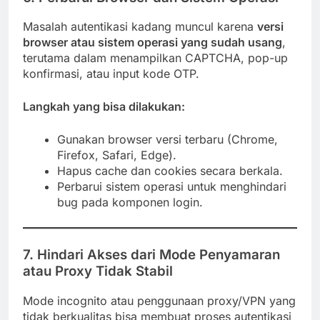
Masalah autentikasi kadang muncul karena
versi
browser atau sistem operasi yang sudah usang
,
terutama dalam menampilkan CAPTCHA, pop-up
konfirmasi, atau input kode OTP.
Langkah yang bisa dilakukan:
Gunakan browser versi terbaru (Chrome,
Firefox, Safari, Edge).
Hapus cache dan cookies secara berkala.
Perbarui sistem operasi untuk menghindari
bug pada komponen login.
7. Hindari Akses dari Mode Penyamaran
atau Proxy Tidak Stabil
Mode incognito atau penggunaan proxy/VPN yang
tidak berkualitas bisa membuat proses autentikasi