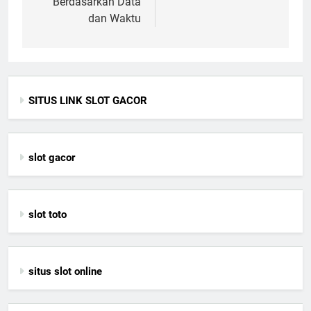
Berdasarkan Data
dan Waktu
SITUS LINK SLOT GACOR
slot gacor
slot toto
situs slot online