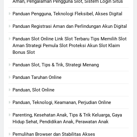
Aman, Pengalaman Pengguna Slot, Sistem Login Situs
Panduan Pengguna, Teknologi Fleksibel, Akses Digital
Panduan Registrasi Aman dan Perlindungan Akun Digital
Panduan Slot Online Link Slot Terbaru Tips Memilih Slot
Aman Strategi Pemula Slot Proteksi Akun Slot Klaim
Bonus Slot
Panduan Slot, Tips & Trik, Strategi Menang
Panduan Taruhan Online
Panduan, Slot Online
Panduan, Teknologi, Keamanan, Perjudian Online
Parenting, Kesehatan Anak, Tips & Trik Keluarga, Gaya
Hidup Sehat, Pendidikan Anak, Perawatan Anak
Pemulihan Browser dan Stabilitas Akses