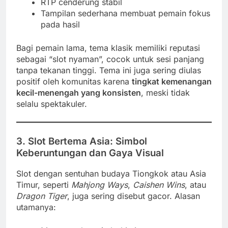
RTP cenderung stabil
Tampilan sederhana membuat pemain fokus
pada hasil
Bagi pemain lama, tema klasik memiliki reputasi
sebagai “slot nyaman”, cocok untuk sesi panjang
tanpa tekanan tinggi. Tema ini juga sering diulas
positif oleh komunitas karena
tingkat kemenangan
kecil-menengah yang konsisten
, meski tidak
selalu spektakuler.
3. Slot Bertema Asia: Simbol
Keberuntungan dan Gaya Visual
Slot dengan sentuhan budaya Tiongkok atau Asia
Timur, seperti
Mahjong Ways
,
Caishen Wins
, atau
Dragon Tiger
, juga sering disebut gacor. Alasan
utamanya: