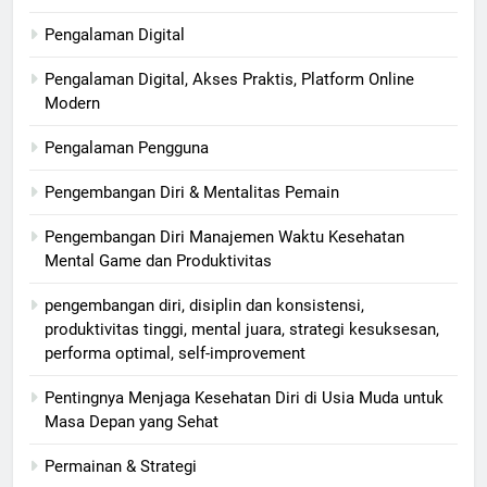
Pengalaman Digital
Pengalaman Digital, Akses Praktis, Platform Online
Modern
Pengalaman Pengguna
Pengembangan Diri & Mentalitas Pemain
Pengembangan Diri Manajemen Waktu Kesehatan
Mental Game dan Produktivitas
pengembangan diri, disiplin dan konsistensi,
produktivitas tinggi, mental juara, strategi kesuksesan,
performa optimal, self-improvement
Pentingnya Menjaga Kesehatan Diri di Usia Muda untuk
Masa Depan yang Sehat
Permainan & Strategi