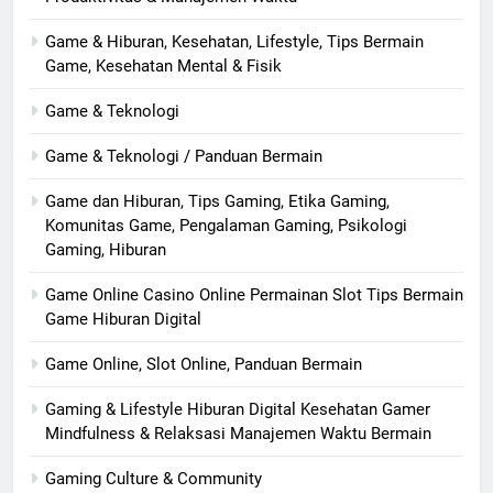
Game & Hiburan, Kesehatan, Lifestyle, Tips Bermain
Game, Kesehatan Mental & Fisik
Game & Teknologi
Game & Teknologi / Panduan Bermain
Game dan Hiburan, Tips Gaming, Etika Gaming,
Komunitas Game, Pengalaman Gaming, Psikologi
Gaming, Hiburan
Game Online Casino Online Permainan Slot Tips Bermain
Game Hiburan Digital
Game Online, Slot Online, Panduan Bermain
Gaming & Lifestyle Hiburan Digital Kesehatan Gamer
Mindfulness & Relaksasi Manajemen Waktu Bermain
Gaming Culture & Community