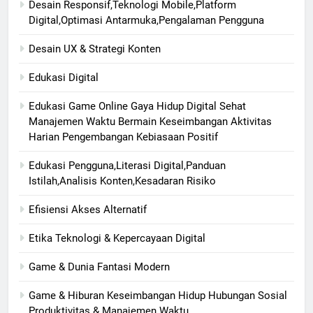
Desain Responsif,Teknologi Mobile,Platform
Digital,Optimasi Antarmuka,Pengalaman Pengguna
Desain UX & Strategi Konten
Edukasi Digital
Edukasi Game Online Gaya Hidup Digital Sehat
Manajemen Waktu Bermain Keseimbangan Aktivitas
Harian Pengembangan Kebiasaan Positif
Edukasi Pengguna,Literasi Digital,Panduan
Istilah,Analisis Konten,Kesadaran Risiko
Efisiensi Akses Alternatif
Etika Teknologi & Kepercayaan Digital
Game & Dunia Fantasi Modern
Game & Hiburan Keseimbangan Hidup Hubungan Sosial
Produktivitas & Manajemen Waktu