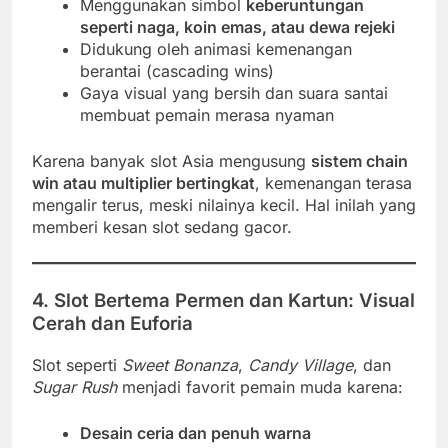
Menggunakan simbol
keberuntungan
seperti naga, koin emas, atau dewa rejeki
Didukung oleh animasi kemenangan
berantai (cascading wins)
Gaya visual yang bersih dan suara santai
membuat pemain merasa nyaman
Karena banyak slot Asia mengusung
sistem chain
win atau multiplier bertingkat
, kemenangan terasa
mengalir terus, meski nilainya kecil. Hal inilah yang
memberi kesan slot sedang gacor.
4. Slot Bertema Permen dan Kartun: Visual
Cerah dan Euforia
Slot seperti
Sweet Bonanza
,
Candy Village
, dan
Sugar Rush
menjadi favorit pemain muda karena:
Desain ceria dan penuh warna