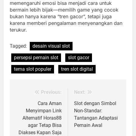
memengaruhi emosi bisa menjadi cara untuk
bermain lebih bijak—memilih game yang cocok
bukan hanya karena “tren gacor”, tetapi juga
karena memberi pengalaman menyenangkan dan
terukur.
Tagged:
desain visual slot
persepsi pemain slot
slot gacor
tema slot populer
tren slot digital
Previous:
Next:
Post
navigation
Cara Aman
Slot dengan Simbol
Menyimpan Link
Non-Standar:
Alternatif Horas88
Tantangan Adaptasi
agar Tetap Bisa
Pemain Awal
Diakses Kapan Saja