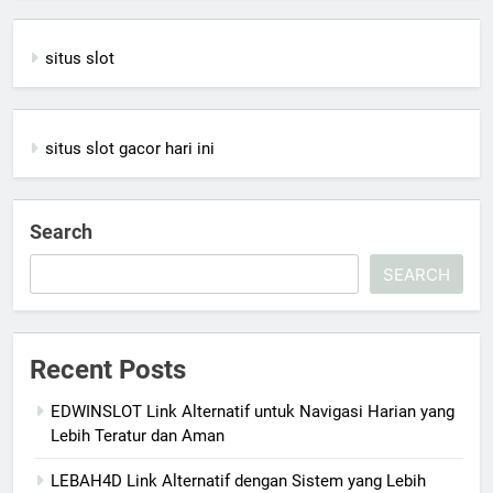
situs slot
situs slot gacor hari ini
Search
SEARCH
Recent Posts
EDWINSLOT Link Alternatif untuk Navigasi Harian yang
Lebih Teratur dan Aman
LEBAH4D Link Alternatif dengan Sistem yang Lebih