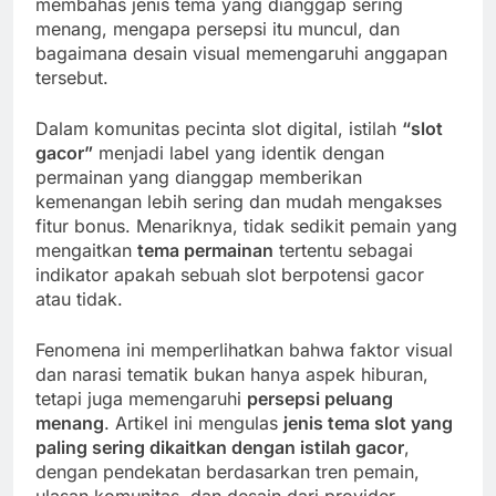
membahas jenis tema yang dianggap sering
menang, mengapa persepsi itu muncul, dan
bagaimana desain visual memengaruhi anggapan
tersebut.
Dalam komunitas pecinta slot digital, istilah
“slot
gacor”
menjadi label yang identik dengan
permainan yang dianggap memberikan
kemenangan lebih sering dan mudah mengakses
fitur bonus. Menariknya, tidak sedikit pemain yang
mengaitkan
tema permainan
tertentu sebagai
indikator apakah sebuah slot berpotensi gacor
atau tidak.
Fenomena ini memperlihatkan bahwa faktor visual
dan narasi tematik bukan hanya aspek hiburan,
tetapi juga memengaruhi
persepsi peluang
menang
. Artikel ini mengulas
jenis tema slot yang
paling sering dikaitkan dengan istilah gacor
,
dengan pendekatan berdasarkan tren pemain,