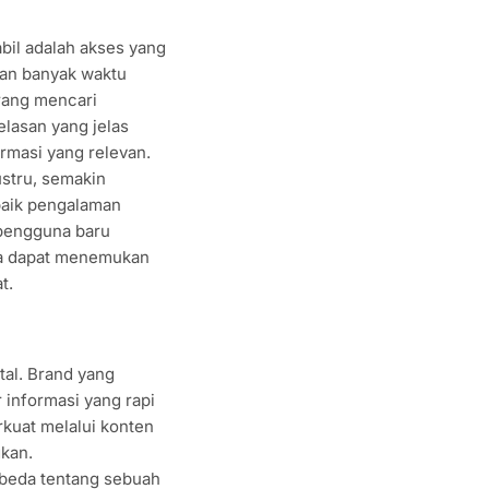
abil adalah akses yang
an banyak waktu
rang mencari
lasan yang jelas
rmasi yang relevan.
ustru, semakin
baik pengalaman
 pengguna baru
a dapat menemukan
t.
tal. Brand yang
 informasi yang rapi
kuat melalui konten
gkan.
beda tentang sebuah