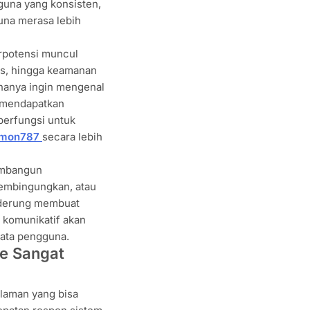
guna yang konsisten,
una merasa lebih
rpotensi muncul
ses, hingga keamanan
hanya ingin mengenal
a mendapatkan
 berfungsi untuk
emon787
secara lebih
membangun
membingungkan, atau
enderung membuat
n komunikatif akan
ata pengguna.
ne Sangat
alaman yang bisa