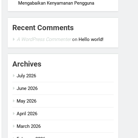
Mengabaikan Kenyamanan Pengguna
Recent Comments
A WordPress Commenter
on
Hello world!
Archives
July 2026
June 2026
May 2026
April 2026
March 2026