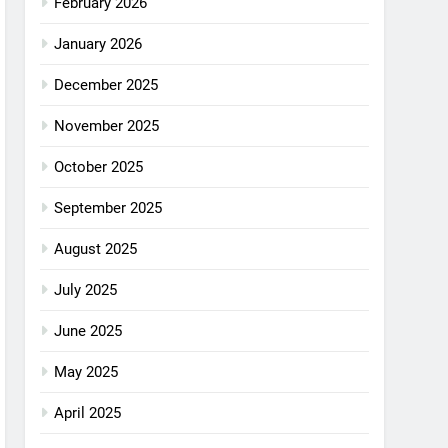
February 2026
January 2026
December 2025
November 2025
October 2025
September 2025
August 2025
July 2025
June 2025
May 2025
April 2025