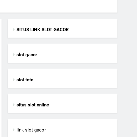
SITUS LINK SLOT GACOR
slot gacor
slot toto
situs slot online
link slot gacor