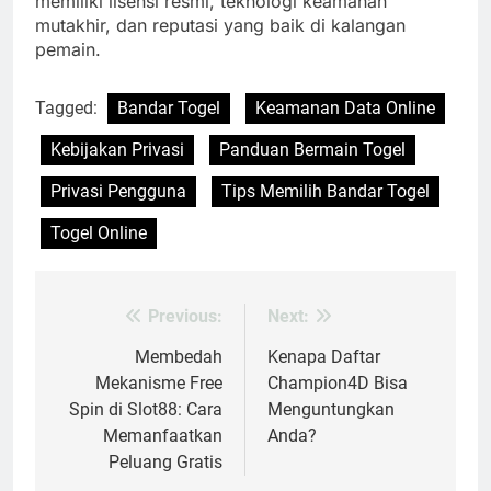
memiliki lisensi resmi, teknologi keamanan
mutakhir, dan reputasi yang baik di kalangan
pemain.
Tagged:
Bandar Togel
Keamanan Data Online
Kebijakan Privasi
Panduan Bermain Togel
Privasi Pengguna
Tips Memilih Bandar Togel
Togel Online
Previous:
Next:
Post
navigation
Membedah
Kenapa Daftar
Mekanisme Free
Champion4D Bisa
Spin di Slot88: Cara
Menguntungkan
Memanfaatkan
Anda?
Peluang Gratis