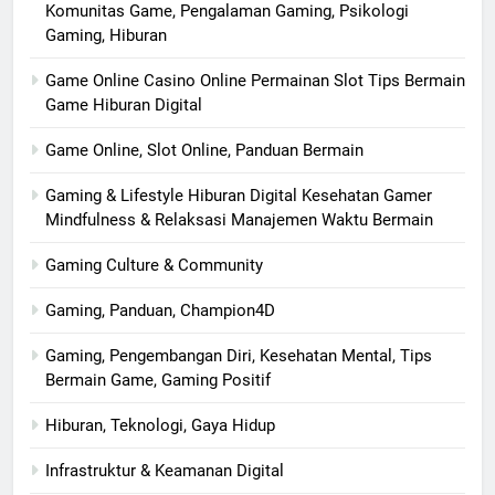
Komunitas Game, Pengalaman Gaming, Psikologi
Gaming, Hiburan
Game Online Casino Online Permainan Slot Tips Bermain
Game Hiburan Digital
Game Online, Slot Online, Panduan Bermain
Gaming & Lifestyle Hiburan Digital Kesehatan Gamer
Mindfulness & Relaksasi Manajemen Waktu Bermain
Gaming Culture & Community
Gaming, Panduan, Champion4D
Gaming, Pengembangan Diri, Kesehatan Mental, Tips
Bermain Game, Gaming Positif
Hiburan, Teknologi, Gaya Hidup
Infrastruktur & Keamanan Digital