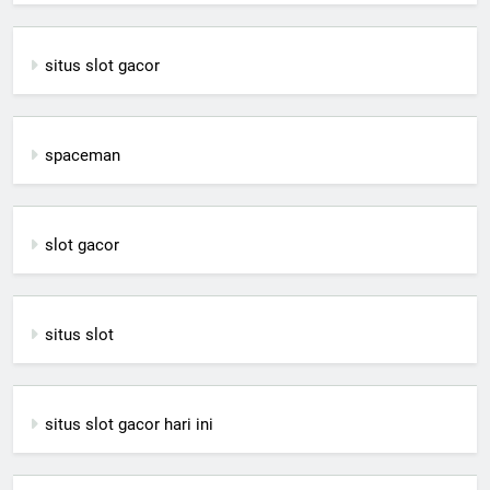
situs slot gacor
spaceman
slot gacor
situs slot
situs slot gacor hari ini