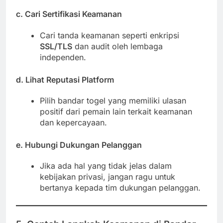
c. Cari Sertifikasi Keamanan
Cari tanda keamanan seperti enkripsi
SSL/TLS
dan audit oleh lembaga
independen.
d. Lihat Reputasi Platform
Pilih bandar togel yang memiliki ulasan
positif dari pemain lain terkait keamanan
dan kepercayaan.
e. Hubungi Dukungan Pelanggan
Jika ada hal yang tidak jelas dalam
kebijakan privasi, jangan ragu untuk
bertanya kepada tim dukungan pelanggan.