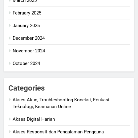
March 2025
February 2025
January 2025
December 2024
November 2024
October 2024
Categories
Akses Akun, Troubleshooting Koneksi, Edukasi
Teknologi, Keamanan Online
Akses Digital Harian
Akses Responsif dan Pengalaman Pengguna