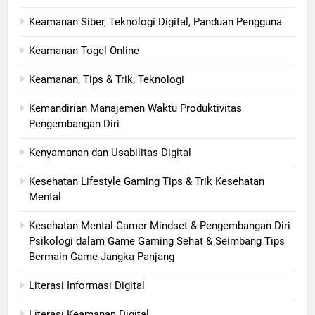
Keamanan Siber, Teknologi Digital, Panduan Pengguna
Keamanan Togel Online
Keamanan, Tips & Trik, Teknologi
Kemandirian Manajemen Waktu Produktivitas
Pengembangan Diri
Kenyamanan dan Usabilitas Digital
Kesehatan Lifestyle Gaming Tips & Trik Kesehatan
Mental
Kesehatan Mental Gamer Mindset & Pengembangan Diri
Psikologi dalam Game Gaming Sehat & Seimbang Tips
Bermain Game Jangka Panjang
Literasi Informasi Digital
Literasi Keamanan Digital