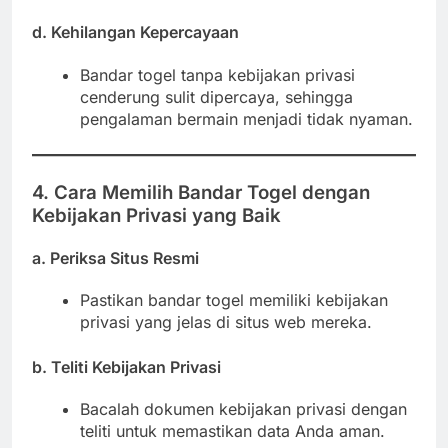
d. Kehilangan Kepercayaan
Bandar togel tanpa kebijakan privasi
cenderung sulit dipercaya, sehingga
pengalaman bermain menjadi tidak nyaman.
4. Cara Memilih Bandar Togel dengan
Kebijakan Privasi yang Baik
a. Periksa Situs Resmi
Pastikan bandar togel memiliki kebijakan
privasi yang jelas di situs web mereka.
b. Teliti Kebijakan Privasi
Bacalah dokumen kebijakan privasi dengan
teliti untuk memastikan data Anda aman.