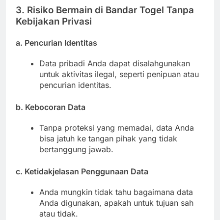
3. Risiko Bermain di Bandar Togel Tanpa
Kebijakan Privasi
a. Pencurian Identitas
Data pribadi Anda dapat disalahgunakan
untuk aktivitas ilegal, seperti penipuan atau
pencurian identitas.
b. Kebocoran Data
Tanpa proteksi yang memadai, data Anda
bisa jatuh ke tangan pihak yang tidak
bertanggung jawab.
c. Ketidakjelasan Penggunaan Data
Anda mungkin tidak tahu bagaimana data
Anda digunakan, apakah untuk tujuan sah
atau tidak.