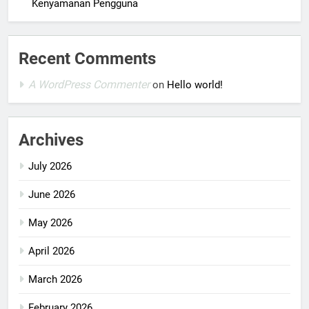
Kenyamanan Pengguna
Recent Comments
A WordPress Commenter
on
Hello world!
Archives
July 2026
June 2026
May 2026
April 2026
March 2026
February 2026