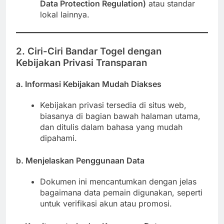
Data Protection Regulation)
atau standar
lokal lainnya.
2. Ciri-Ciri Bandar Togel dengan
Kebijakan Privasi Transparan
a. Informasi Kebijakan Mudah Diakses
Kebijakan privasi tersedia di situs web,
biasanya di bagian bawah halaman utama,
dan ditulis dalam bahasa yang mudah
dipahami.
b. Menjelaskan Penggunaan Data
Dokumen ini mencantumkan dengan jelas
bagaimana data pemain digunakan, seperti
untuk verifikasi akun atau promosi.