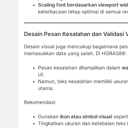
Scaling font berdasarkan viewport wi
keterbacaan tetap optimal di semua res
Desain Pesan Kesalahan dan Validasi V
Desain visual juga mencakup bagaimana pes
memasukkan data yang salah. Di HORAS88:
Pesan kesalahan ditampilkan dalam
wa
UI.
Namun, teks kesalahan memiliki ukuran 
utama.
Rekomendasi:
Gunakan
ikon atau simbol visual
sepert
Tingkatkan ukuran dan ketebalan teks k