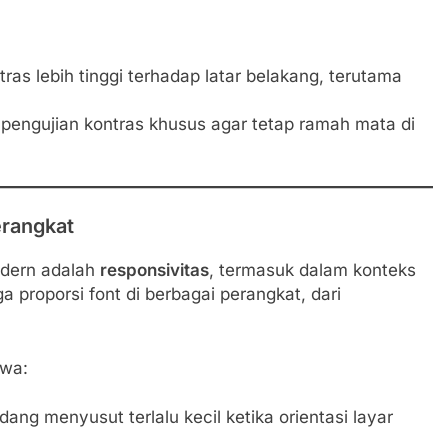
as lebih tinggi terhadap latar belakang, terutama
engujian kontras khusus agar tetap ramah mata di
erangkat
odern adalah
responsivitas
, termasuk dalam konteks
 proporsi font di berbagai perangkat, dari
hwa:
ang menyusut terlalu kecil ketika orientasi layar