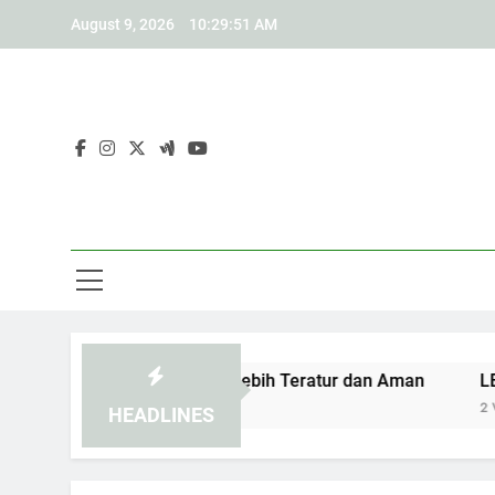
Skip
August 9, 2026
10:29:52 AM
to
content
HNI
Dapatkan 
gasi Harian yang Lebih Teratur dan Aman
LEBAH4D Link 
2 Weeks Ago
HEADLINES