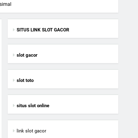
simal
SITUS LINK SLOT GACOR
slot gacor
slot toto
situs slot online
link slot gacor