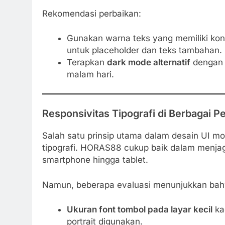
Rekomendasi perbaikan:
Gunakan warna teks yang memiliki kontr
untuk placeholder dan teks tambahan.
Terapkan
dark mode alternatif
dengan p
malam hari.
Responsivitas Tipografi di Berbagai P
Salah satu prinsip utama dalam desain UI m
tipografi. HORAS88 cukup baik dalam menjaga
smartphone hingga tablet.
Namun, beberapa evaluasi menunjukkan ba
Ukuran font tombol pada layar kecil
kad
portrait digunakan.