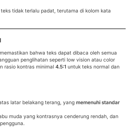
teks tidak terlalu padat, terutama di kolom kata
l
 memastikan bahwa teks dapat dibaca oleh semua
gguan penglihatan seperti low vision atau color
an rasio kontras minimal
4.5:1
untuk teks normal dan
tas latar belakang terang, yang
memenuhi standar
abu muda yang kontrasnya cenderung rendah, dan
 pengguna.