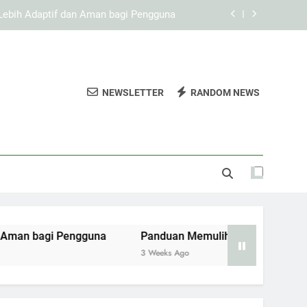
Lebih Adaptif dan Aman bagi Pengguna
Alternatif setelah Gangguan Browser
ruktur Informasi yang Lebih Sistematis
NEWSLETTER
RANDOM NEWS
si Harian yang Lebih Teratur dan Aman
Lebih Adaptif dan Aman bagi Pengguna
twork.
Alternatif setelah Gangguan Browser
ruktur Informasi yang Lebih Sistematis
 Pengguna
Panduan Memulihkan Akses KAYA787 Alternat
3 Weeks Ago