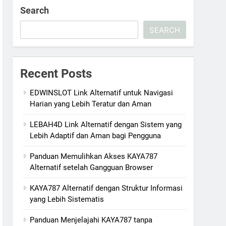
Search
SEARCH
Recent Posts
EDWINSLOT Link Alternatif untuk Navigasi
Harian yang Lebih Teratur dan Aman
LEBAH4D Link Alternatif dengan Sistem yang
Lebih Adaptif dan Aman bagi Pengguna
Panduan Memulihkan Akses KAYA787
Alternatif setelah Gangguan Browser
KAYA787 Alternatif dengan Struktur Informasi
yang Lebih Sistematis
Panduan Menjelajahi KAYA787 tanpa