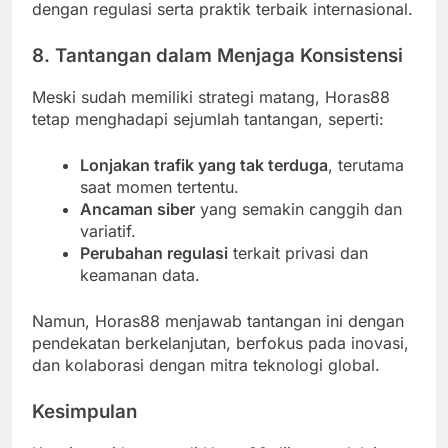
dengan regulasi serta praktik terbaik internasional.
8. Tantangan dalam Menjaga Konsistensi
Meski sudah memiliki strategi matang, Horas88
tetap menghadapi sejumlah tantangan, seperti:
Lonjakan trafik yang tak terduga
, terutama
saat momen tertentu.
Ancaman siber
yang semakin canggih dan
variatif.
Perubahan regulasi
terkait privasi dan
keamanan data.
Namun, Horas88 menjawab tantangan ini dengan
pendekatan berkelanjutan, berfokus pada inovasi,
dan kolaborasi dengan mitra teknologi global.
Kesimpulan