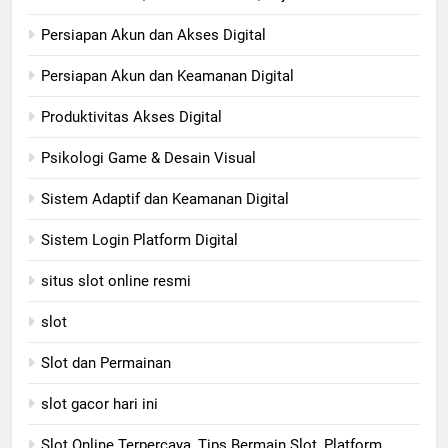
Persiapan Akun dan Akses Digital
Persiapan Akun dan Keamanan Digital
Produktivitas Akses Digital
Psikologi Game & Desain Visual
Sistem Adaptif dan Keamanan Digital
Sistem Login Platform Digital
situs slot online resmi
slot
Slot dan Permainan
slot gacor hari ini
Slot Online Terpercaya, Tips Bermain Slot, Platform