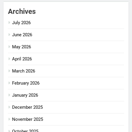
Archives
July 2026
June 2026
May 2026
April 2026
March 2026
February 2026
January 2026
December 2025
November 2025
October 2025