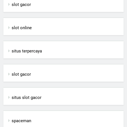
slot gacor
slot online
situs terpercaya
slot gacor
situs slot gacor
spaceman