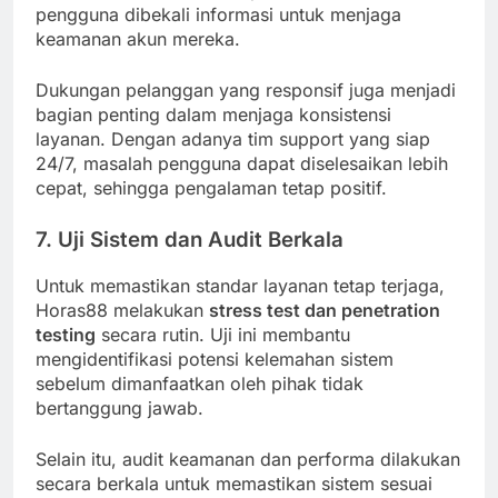
pengguna dibekali informasi untuk menjaga
keamanan akun mereka.
Dukungan pelanggan yang responsif juga menjadi
bagian penting dalam menjaga konsistensi
layanan. Dengan adanya tim support yang siap
24/7, masalah pengguna dapat diselesaikan lebih
cepat, sehingga pengalaman tetap positif.
7. Uji Sistem dan Audit Berkala
Untuk memastikan standar layanan tetap terjaga,
Horas88 melakukan
stress test dan penetration
testing
secara rutin. Uji ini membantu
mengidentifikasi potensi kelemahan sistem
sebelum dimanfaatkan oleh pihak tidak
bertanggung jawab.
Selain itu, audit keamanan dan performa dilakukan
secara berkala untuk memastikan sistem sesuai