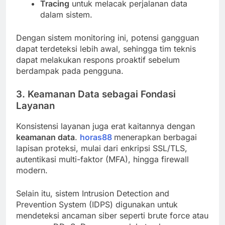
Tracing
untuk melacak perjalanan data
dalam sistem.
Dengan sistem monitoring ini, potensi gangguan
dapat terdeteksi lebih awal, sehingga tim teknis
dapat melakukan respons proaktif sebelum
berdampak pada pengguna.
3. Keamanan Data sebagai Fondasi
Layanan
Konsistensi layanan juga erat kaitannya dengan
keamanan data
.
horas88
menerapkan berbagai
lapisan proteksi, mulai dari enkripsi SSL/TLS,
autentikasi multi-faktor (MFA), hingga firewall
modern.
Selain itu, sistem Intrusion Detection and
Prevention System (IDPS) digunakan untuk
mendeteksi ancaman siber seperti brute force atau