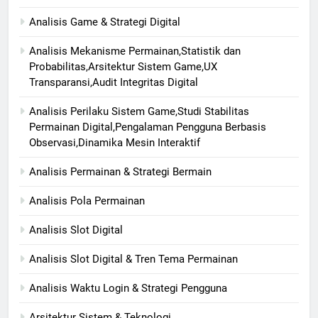
Analisis Game & Strategi Digital
Analisis Mekanisme Permainan,Statistik dan
Probabilitas,Arsitektur Sistem Game,UX
Transparansi,Audit Integritas Digital
Analisis Perilaku Sistem Game,Studi Stabilitas
Permainan Digital,Pengalaman Pengguna Berbasis
Observasi,Dinamika Mesin Interaktif
Analisis Permainan & Strategi Bermain
Analisis Pola Permainan
Analisis Slot Digital
Analisis Slot Digital & Tren Tema Permainan
Analisis Waktu Login & Strategi Pengguna
Arsitektur Sistem & Teknologi