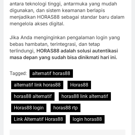
antara teknologi tinggi, antarmuka yang mudah
digunakan, dan sistem keamanan berlapis
menjadikan HORAS88 sebagai standar baru dalam
mengelola akses digital.
Jika Anda menginginkan pengalaman login yang
bebas hambatan, terintegrasi, dan tetap
terlindungi,
HORAS88 adalah solusi autentikasi
masa depan yang sudah bisa dinikmati hari ini.
Tagged:
alternatif horas88
alternatif link horas88
Horas88
horas88 alternatif
horas88 link alternatif
Horas88 login
horas88 rtp
Link Alternatif Horas88
login horas88