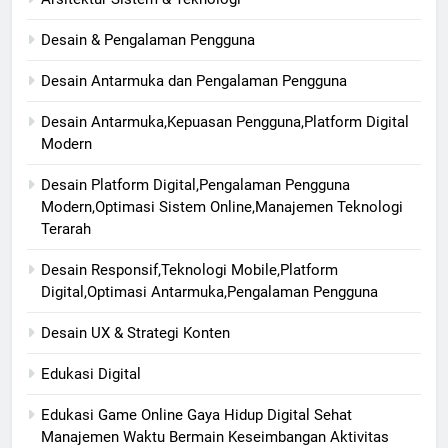
Desain & Pengalaman Pengguna
Desain Antarmuka dan Pengalaman Pengguna
Desain Antarmuka,Kepuasan Pengguna,Platform Digital
Modern
Desain Platform Digital,Pengalaman Pengguna
Modern,Optimasi Sistem Online,Manajemen Teknologi
Terarah
Desain Responsif,Teknologi Mobile,Platform
Digital,Optimasi Antarmuka,Pengalaman Pengguna
Desain UX & Strategi Konten
Edukasi Digital
Edukasi Game Online Gaya Hidup Digital Sehat
Manajemen Waktu Bermain Keseimbangan Aktivitas