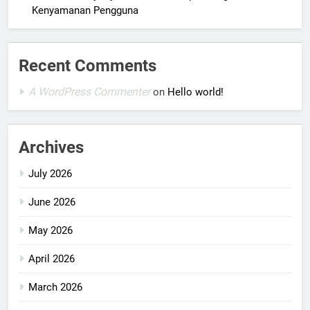
Kenyamanan Pengguna
Recent Comments
A WordPress Commenter
on
Hello world!
Archives
July 2026
June 2026
May 2026
April 2026
March 2026