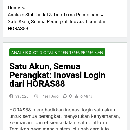
Home
Analisis Slot Digital & Tren Tema Permainan
Satu Akun, Semua Perangkat: Inovasi Login dari
HORAS88
ANALISIS SLOT DIGITAL & TREN TEMA PERMAINAN
Satu Akun, Semua
Perangkat: Inovasi Login
dari HORAS88
0
9a75281
1 Year Ago
6 Mins
HORAS88 menghadirkan inovasi login satu akun
untuk semua perangkat, menyatukan kenyamanan,
keamanan, dan efisiensi dalam satu platform.
Temukan bagaimana sistem ini ubah cara kita