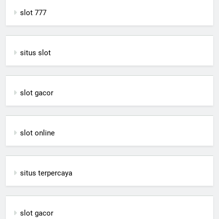
slot 777
situs slot
slot gacor
slot online
situs terpercaya
slot gacor