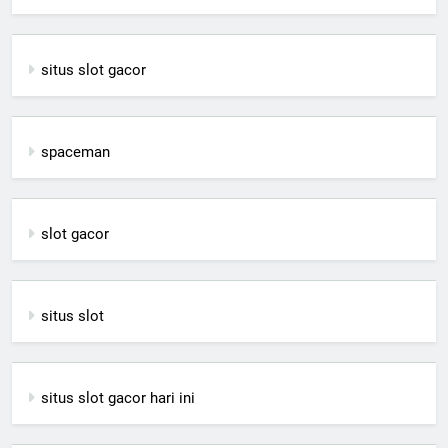
situs slot gacor
spaceman
slot gacor
situs slot
situs slot gacor hari ini