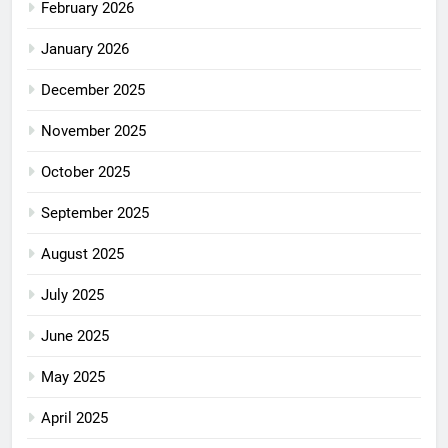
February 2026
January 2026
December 2025
November 2025
October 2025
September 2025
August 2025
July 2025
June 2025
May 2025
April 2025