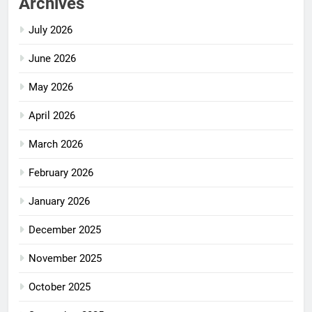
Archives
July 2026
June 2026
May 2026
April 2026
March 2026
February 2026
January 2026
December 2025
November 2025
October 2025