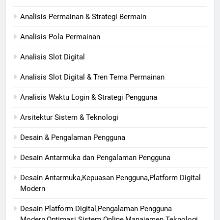
Analisis Permainan & Strategi Bermain
Analisis Pola Permainan
Analisis Slot Digital
Analisis Slot Digital & Tren Tema Permainan
Analisis Waktu Login & Strategi Pengguna
Arsitektur Sistem & Teknologi
Desain & Pengalaman Pengguna
Desain Antarmuka dan Pengalaman Pengguna
Desain Antarmuka,Kepuasan Pengguna,Platform Digital
Modern
Desain Platform Digital,Pengalaman Pengguna
Modern,Optimasi Sistem Online,Manajemen Teknologi