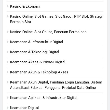
Kasino & Ekonomi
Kasino Online, Slot Games, Slot Gacor, RTP Slot, Strategi
Bermain Slot
Kasino Online, Slot Online, Panduan Permainan
Keamanan & Infrastruktur Digital
Keamanan & Teknologi Digital
Keamanan Akses & Privasi Digital
Keamanan Akun & Teknologi Akses
Keamanan Akun Digital, Panduan Login Lanjutan, Sistem
Autentikasi, Edukasi Pengguna, Proteksi Data Online
Keamanan Aplikasi & Infrastruktur Digital
Keamanan Digital