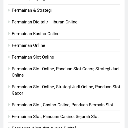
Permainan & Strategi
Permainan Digital / Hiburan Online
Permainan Kasino Online
Permainan Online
Permainan Slot Online
Permainan Slot Online, Panduan Slot Gacor, Strategi Judi
Online
Permainan Slot Online, Strategi Judi Online, Panduan Slot
Gacor
Permainan Slot, Casino Online, Panduan Bermain Slot
Permainan Slot, Panduan Casino, Sejarah Slot