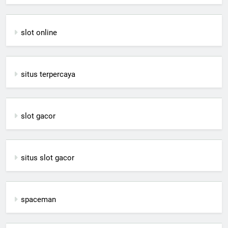
slot online
situs terpercaya
slot gacor
situs slot gacor
spaceman