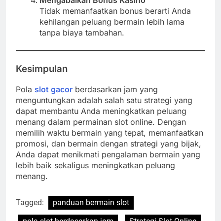
Mengabaikan Bonus Kasino
Tidak memanfaatkan bonus berarti Anda
kehilangan peluang bermain lebih lama
tanpa biaya tambahan.
Kesimpulan
Pola
slot gacor
berdasarkan jam yang
menguntungkan adalah salah satu strategi yang
dapat membantu Anda meningkatkan peluang
menang dalam permainan slot online. Dengan
memilih waktu bermain yang tepat, memanfaatkan
promosi, dan bermain dengan strategi yang bijak,
Anda dapat menikmati pengalaman bermain yang
lebih baik sekaligus meningkatkan peluang
menang.
Tagged:
panduan bermain slot