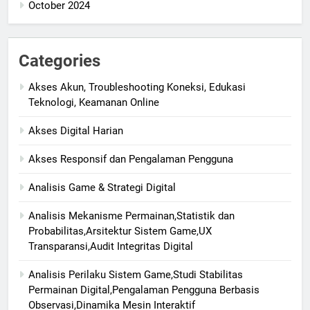
October 2024
Categories
Akses Akun, Troubleshooting Koneksi, Edukasi
Teknologi, Keamanan Online
Akses Digital Harian
Akses Responsif dan Pengalaman Pengguna
Analisis Game & Strategi Digital
Analisis Mekanisme Permainan,Statistik dan
Probabilitas,Arsitektur Sistem Game,UX
Transparansi,Audit Integritas Digital
Analisis Perilaku Sistem Game,Studi Stabilitas
Permainan Digital,Pengalaman Pengguna Berbasis
Observasi,Dinamika Mesin Interaktif