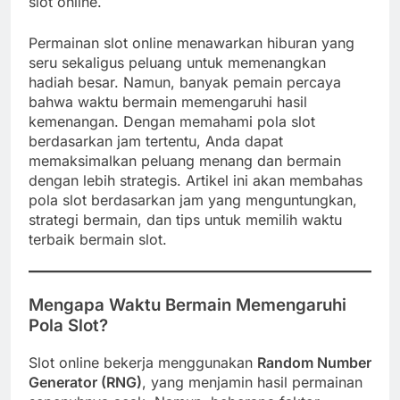
slot online.
Permainan slot online menawarkan hiburan yang
seru sekaligus peluang untuk memenangkan
hadiah besar. Namun, banyak pemain percaya
bahwa waktu bermain memengaruhi hasil
kemenangan. Dengan memahami pola slot
berdasarkan jam tertentu, Anda dapat
memaksimalkan peluang menang dan bermain
dengan lebih strategis. Artikel ini akan membahas
pola slot berdasarkan jam yang menguntungkan,
strategi bermain, dan tips untuk memilih waktu
terbaik bermain slot.
Mengapa Waktu Bermain Memengaruhi
Pola Slot?
Slot online bekerja menggunakan
Random Number
Generator (RNG)
, yang menjamin hasil permainan