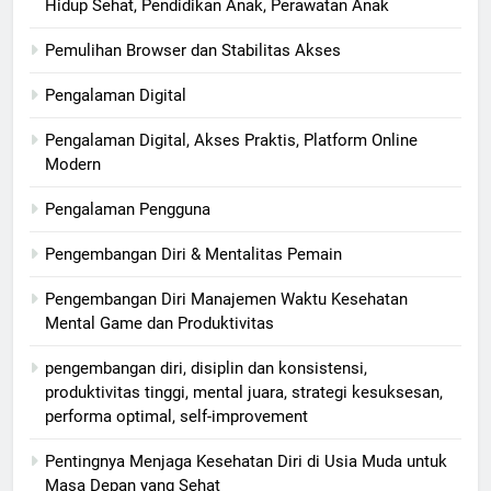
Hidup Sehat, Pendidikan Anak, Perawatan Anak
Pemulihan Browser dan Stabilitas Akses
Pengalaman Digital
Pengalaman Digital, Akses Praktis, Platform Online
Modern
Pengalaman Pengguna
Pengembangan Diri & Mentalitas Pemain
Pengembangan Diri Manajemen Waktu Kesehatan
Mental Game dan Produktivitas
pengembangan diri, disiplin dan konsistensi,
produktivitas tinggi, mental juara, strategi kesuksesan,
performa optimal, self-improvement
Pentingnya Menjaga Kesehatan Diri di Usia Muda untuk
Masa Depan yang Sehat