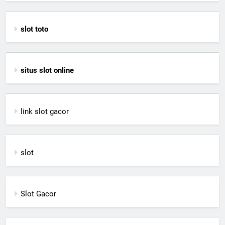
slot toto
situs slot online
link slot gacor
slot
Slot Gacor