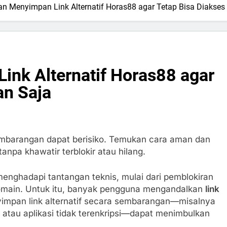
n Menyimpan Link Alternatif Horas88 agar Tetap Bisa Diakses
nk Alternatif Horas88 agar
an Saja
mbarangan dapat berisiko. Temukan cara aman dan
anpa khawatir terblokir atau hilang.
enghadapi tantangan teknis, mulai dari pemblokiran
domain. Untuk itu, banyak pengguna mengandalkan
link
impan link alternatif secara sembarangan—misalnya
, atau aplikasi tidak terenkripsi—dapat menimbulkan