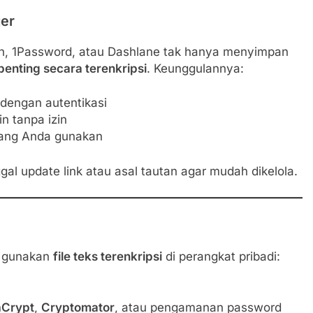
ger
en, 1Password, atau Dashlane tak hanya menyimpan
penting secara terenkripsi
. Keunggulannya:
engan autentikasi
n tanpa izin
 yang Anda gunakan
al update link atau asal tautan agar mudah dikelola.
, gunakan
file teks terenkripsi
di perangkat pribadi:
aCrypt
,
Cryptomator
, atau pengamanan password