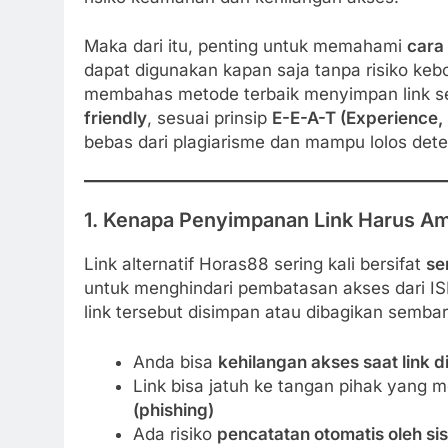
Maka dari itu, penting untuk memahami
cara
dapat digunakan kapan saja tanpa risiko kebo
membahas metode terbaik menyimpan link s
friendly
, sesuai prinsip
E-E-A-T (Experience, 
bebas dari plagiarisme dan mampu lolos detek
1. Kenapa Penyimpanan Link Harus A
Link alternatif Horas88 sering kali bersifat
se
untuk menghindari pembatasan akses dari ISP
link tersebut disimpan atau dibagikan semba
Anda bisa
kehilangan akses saat link d
Link bisa jatuh ke tangan pihak yang
(phishing)
Ada risiko
pencatatan otomatis oleh sist