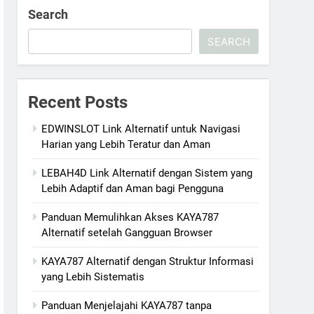
Search
SEARCH
Recent Posts
EDWINSLOT Link Alternatif untuk Navigasi
Harian yang Lebih Teratur dan Aman
LEBAH4D Link Alternatif dengan Sistem yang
Lebih Adaptif dan Aman bagi Pengguna
Panduan Memulihkan Akses KAYA787
Alternatif setelah Gangguan Browser
KAYA787 Alternatif dengan Struktur Informasi
yang Lebih Sistematis
Panduan Menjelajahi KAYA787 tanpa