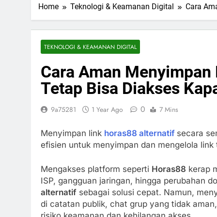
Home
Teknologi & Keamanan Digital
Cara Ama
TEKNOLOGI & KEAMANAN DIGITAL
Cara Aman Menyimpan Li
Tetap Bisa Diakses Kap
0
9a75281
1 Year Ago
7 Mins
Menyimpan link
horas88 alternatif
secara se
efisien untuk menyimpan dan mengelola link t
Mengakses platform seperti
Horas88
kerap m
ISP, gangguan jaringan, hingga perubahan 
alternatif
sebagai solusi cepat. Namun, meny
di catatan publik, chat grup yang tidak aman
risiko keamanan dan kehilangan akses.