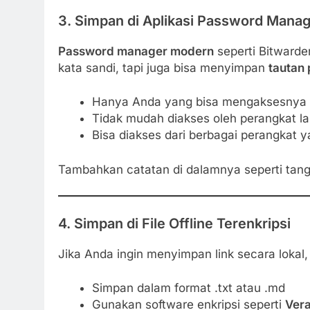
3. Simpan di Aplikasi Password Mana
Password manager modern
seperti Bitward
kata sandi, tapi juga bisa menyimpan
tautan 
Hanya Anda yang bisa mengaksesnya d
Tidak mudah diakses oleh perangkat lai
Bisa diakses dari berbagai perangkat
Tambahkan catatan di dalamnya seperti tangg
4. Simpan di File Offline Terenkripsi
Jika Anda ingin menyimpan link secara lokal
Simpan dalam format .txt atau .md
Gunakan software enkripsi seperti
Ver