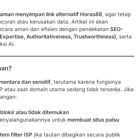
 aman menyimpan link alternatif Horas88
, agar tetap
coran atau kerusakan data. Artikel ini akan
ecara aman dan efisien dengan pendekatan
SEO-
Expertise, Authoritativeness, Trustworthiness)
, serta
si AI.
man?
mentara dan sensitif
, terutama karena fungsinya
 atau saat domain utama sedang tidak tersedia. Jika
rangan:
iblokir atau tidak ditemukan
 menyalahgunakannya untuk
membuat situs palsu
em filter ISP
jika tautan dibagikan secara publik