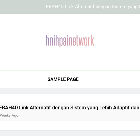
LEBAH4D Link Alternatif dengan Sistem yang 
Panduan Memulihkan Akses KAYA787 
KAYA787 Alternatif dengan St
EDWINSLOT Link Alternatif untuk Naviga
 HP AI Network
LEBAH4D Link Alternatif dengan Sistem yang 
Informasi Terbaru Tentang Kecerdasan Buatan Di HNI HP AI Ne
Panduan Memulihkan Akses KAYA787 
SAMPLE PAGE
KAYA787 Alternatif dengan St
Alternatif dengan Sistem yang Lebih Adaptif dan Aman bagi