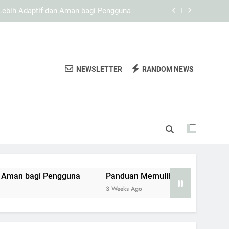
Lebih Adaptif dan Aman bagi Pengguna
Alternatif setelah Gangguan Browser
ruktur Informasi yang Lebih Sistematis
NEWSLETTER
RANDOM NEWS
si Harian yang Lebih Teratur dan Aman
Lebih Adaptif dan Aman bagi Pengguna
twork.
Alternatif setelah Gangguan Browser
ruktur Informasi yang Lebih Sistematis
 Pengguna
Panduan Memulihkan Akses KAYA787 Alternat
3 Weeks Ago