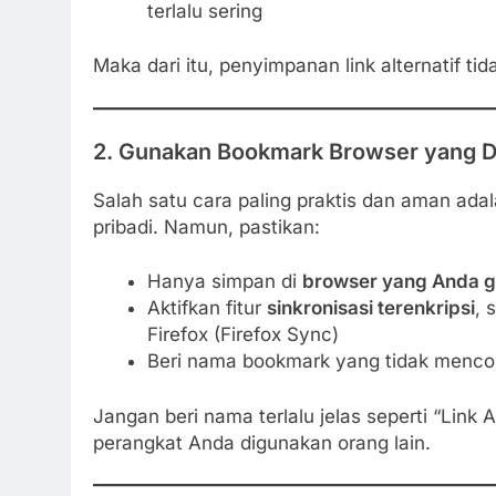
terlalu sering
Maka dari itu, penyimpanan link alternatif ti
2. Gunakan Bookmark Browser yang Di
Salah satu cara paling praktis dan aman a
pribadi. Namun, pastikan:
Hanya simpan di
browser yang Anda g
Aktifkan fitur
sinkronisasi terenkripsi
, 
Firefox (Firefox Sync)
Beri nama bookmark yang tidak mencolo
Jangan beri nama terlalu jelas seperti “Link A
perangkat Anda digunakan orang lain.