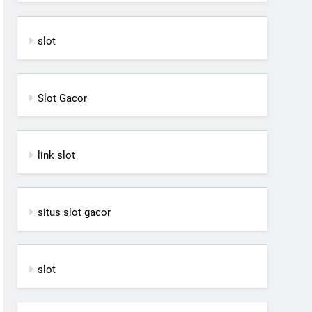
slot
Slot Gacor
link slot
situs slot gacor
slot