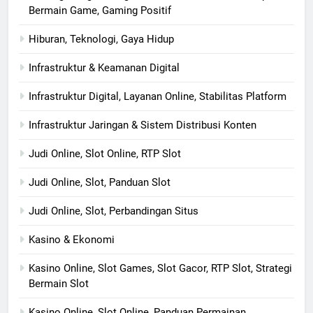
Bermain Game, Gaming Positif
Hiburan, Teknologi, Gaya Hidup
Infrastruktur & Keamanan Digital
Infrastruktur Digital, Layanan Online, Stabilitas Platform
Infrastruktur Jaringan & Sistem Distribusi Konten
Judi Online, Slot Online, RTP Slot
Judi Online, Slot, Panduan Slot
Judi Online, Slot, Perbandingan Situs
Kasino & Ekonomi
Kasino Online, Slot Games, Slot Gacor, RTP Slot, Strategi
Bermain Slot
Kasino Online, Slot Online, Panduan Permainan