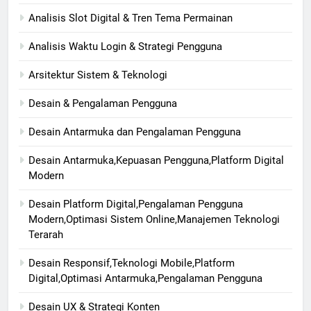
Analisis Slot Digital & Tren Tema Permainan
Analisis Waktu Login & Strategi Pengguna
Arsitektur Sistem & Teknologi
Desain & Pengalaman Pengguna
Desain Antarmuka dan Pengalaman Pengguna
Desain Antarmuka,Kepuasan Pengguna,Platform Digital
Modern
Desain Platform Digital,Pengalaman Pengguna
Modern,Optimasi Sistem Online,Manajemen Teknologi
Terarah
Desain Responsif,Teknologi Mobile,Platform
Digital,Optimasi Antarmuka,Pengalaman Pengguna
Desain UX & Strategi Konten