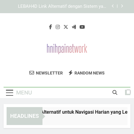
Skip
Panduan Memulihkan Akses KAYA787 Alternatif
to
setelah Gangguan Browser
content
KAYA787 Alternatif dengan Struktur Informasi
yang Lebih Sistematis
EDWINSLOT Link Alternatif untuk Navigasi Harian
yang Lebih Teratur dan Aman
LEBAH4D Link Alternatif dengan Sistem yang
Lebih Adaptif dan Aman bagi Pengguna
Panduan Memulihkan Akses KAYA787 Alternatif
setelah Gangguan Browser
HNI HP AI
Dapatkan Informasi Terbaru Tentang
KAYA787 Alternatif dengan Struktur Informasi
NEWSLETTER
RANDOM NEWS
Network
yang Lebih Sistematis
Kecerdasan Buatan Di HNI HP AI Network.
MENU
WINSLOT Link Alternatif untuk Navigasi Harian yang Lebih Te
HEADLINES
Weeks Ago