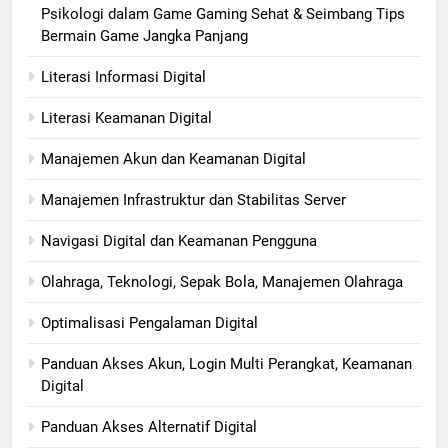
Psikologi dalam Game Gaming Sehat & Seimbang Tips
Bermain Game Jangka Panjang
Literasi Informasi Digital
Literasi Keamanan Digital
Manajemen Akun dan Keamanan Digital
Manajemen Infrastruktur dan Stabilitas Server
Navigasi Digital dan Keamanan Pengguna
Olahraga, Teknologi, Sepak Bola, Manajemen Olahraga
Optimalisasi Pengalaman Digital
Panduan Akses Akun, Login Multi Perangkat, Keamanan
Digital
Panduan Akses Alternatif Digital