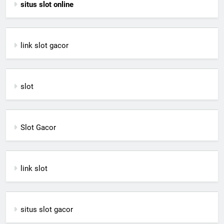
situs slot online
link slot gacor
slot
Slot Gacor
link slot
situs slot gacor