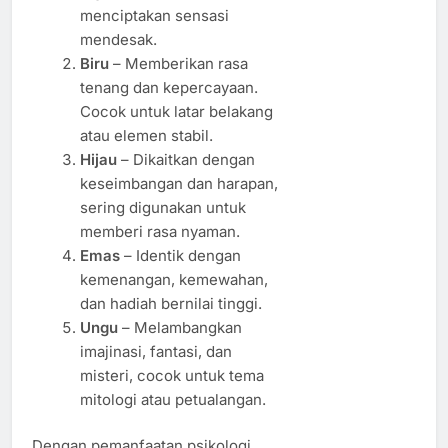
menciptakan sensasi
mendesak.
Biru
– Memberikan rasa
tenang dan kepercayaan.
Cocok untuk latar belakang
atau elemen stabil.
Hijau
– Dikaitkan dengan
keseimbangan dan harapan,
sering digunakan untuk
memberi rasa nyaman.
Emas
– Identik dengan
kemenangan, kemewahan,
dan hadiah bernilai tinggi.
Ungu
– Melambangkan
imajinasi, fantasi, dan
misteri, cocok untuk tema
mitologi atau petualangan.
Dengan pemanfaatan psikologi