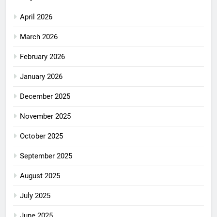
April 2026
March 2026
February 2026
January 2026
December 2025
November 2025
October 2025
September 2025
August 2025
July 2025
June 2025