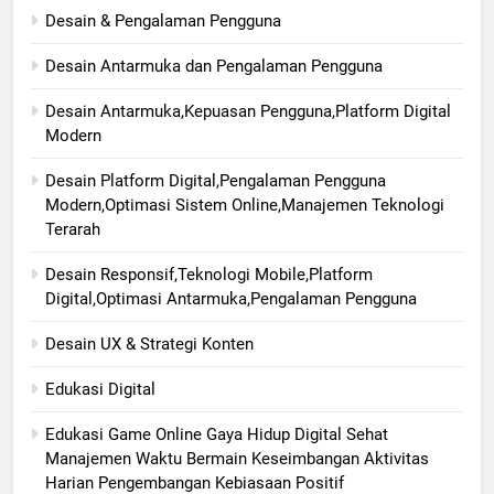
Desain & Pengalaman Pengguna
Desain Antarmuka dan Pengalaman Pengguna
Desain Antarmuka,Kepuasan Pengguna,Platform Digital
Modern
Desain Platform Digital,Pengalaman Pengguna
Modern,Optimasi Sistem Online,Manajemen Teknologi
Terarah
Desain Responsif,Teknologi Mobile,Platform
Digital,Optimasi Antarmuka,Pengalaman Pengguna
Desain UX & Strategi Konten
Edukasi Digital
Edukasi Game Online Gaya Hidup Digital Sehat
Manajemen Waktu Bermain Keseimbangan Aktivitas
Harian Pengembangan Kebiasaan Positif