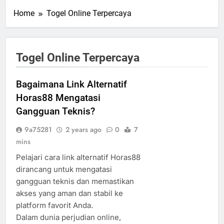
Home
Togel Online Terpercaya
Togel Online Terpercaya
Bagaimana Link Alternatif
Horas88 Mengatasi
Gangguan Teknis?
9a75281
2 years ago
0
7
mins
Pelajari cara link alternatif Horas88
dirancang untuk mengatasi
gangguan teknis dan memastikan
akses yang aman dan stabil ke
platform favorit Anda.
Dalam dunia perjudian online,