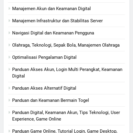
Manajemen Akun dan Keamanan Digital
Manajemen Infrastruktur dan Stabilitas Server
Navigasi Digital dan Keamanan Pengguna
Olahraga, Teknologi, Sepak Bola, Manajemen Olahraga
Optimalisasi Pengalaman Digital
Panduan Akses Akun, Login Multi Perangkat, Keamanan
Digital
Panduan Akses Alternatif Digital
Panduan dan Keamanan Bermain Togel
Panduan Digital, Keamanan Akun, Tips Teknologi, User
Experience, Game Online
Panduan Game Online, Tutorial Login, Game Desktop,