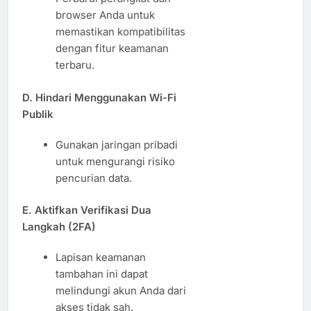
browser Anda untuk
memastikan kompatibilitas
dengan fitur keamanan
terbaru.
D. Hindari Menggunakan Wi-Fi
Publik
Gunakan jaringan pribadi
untuk mengurangi risiko
pencurian data.
E. Aktifkan Verifikasi Dua
Langkah (2FA)
Lapisan keamanan
tambahan ini dapat
melindungi akun Anda dari
akses tidak sah.