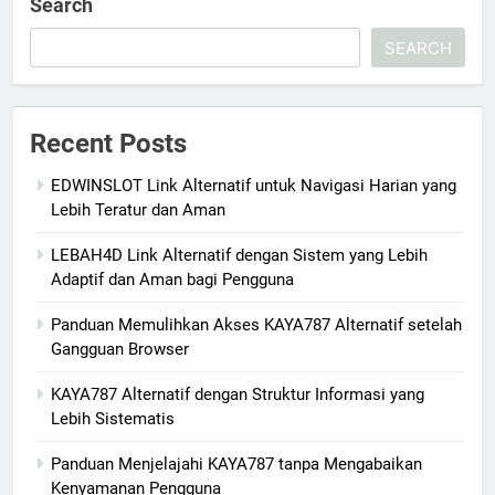
Search
SEARCH
Recent Posts
EDWINSLOT Link Alternatif untuk Navigasi Harian yang
Lebih Teratur dan Aman
LEBAH4D Link Alternatif dengan Sistem yang Lebih
Adaptif dan Aman bagi Pengguna
Panduan Memulihkan Akses KAYA787 Alternatif setelah
Gangguan Browser
KAYA787 Alternatif dengan Struktur Informasi yang
Lebih Sistematis
Panduan Menjelajahi KAYA787 tanpa Mengabaikan
Kenyamanan Pengguna