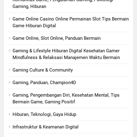
Gaming, Hiburan
Game Online Casino Online Permainan Slot Tips Bermain
Game Hiburan Digital
Game Online, Slot Online, Panduan Bermain
Gaming & Lifestyle Hiburan Digital Kesehatan Gamer
Mindfulness & Relaksasi Manajemen Waktu Bermain
Gaming Culture & Community
Gaming, Panduan, Champion4D
Gaming, Pengembangan Diri, Kesehatan Mental, Tips
Bermain Game, Gaming Positif
Hiburan, Teknologi, Gaya Hidup
Infrastruktur & Keamanan Digital