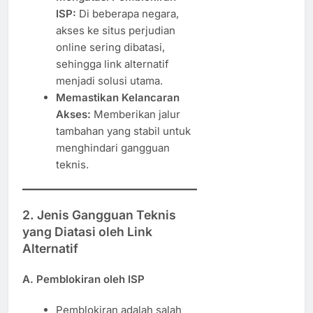
ISP:
Di beberapa negara,
akses ke situs perjudian
online sering dibatasi,
sehingga link alternatif
menjadi solusi utama.
Memastikan Kelancaran
Akses:
Memberikan jalur
tambahan yang stabil untuk
menghindari gangguan
teknis.
2.
Jenis Gangguan Teknis
yang Diatasi oleh Link
Alternatif
A. Pemblokiran oleh ISP
Pemblokiran adalah salah