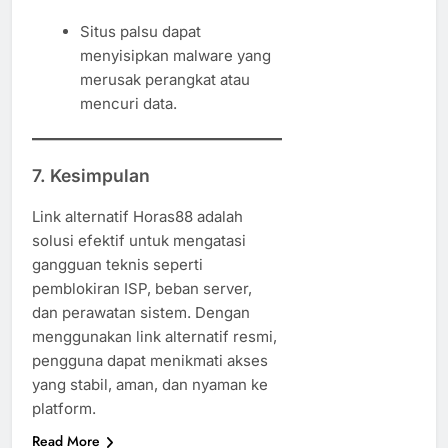
Situs palsu dapat
menyisipkan malware yang
merusak perangkat atau
mencuri data.
7.
Kesimpulan
Link alternatif Horas88 adalah
solusi efektif untuk mengatasi
gangguan teknis seperti
pemblokiran ISP, beban server,
dan perawatan sistem. Dengan
menggunakan link alternatif resmi,
pengguna dapat menikmati akses
yang stabil, aman, dan nyaman ke
platform.
Read More