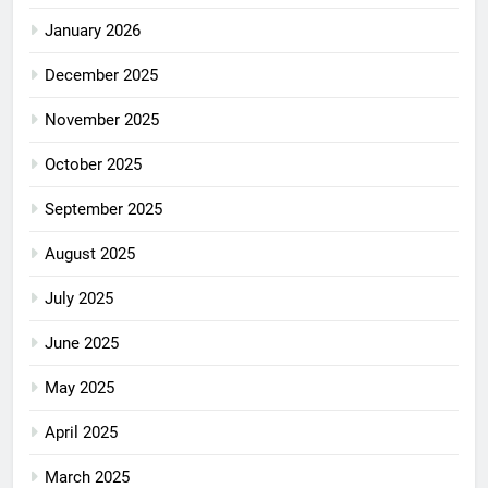
January 2026
December 2025
November 2025
October 2025
September 2025
August 2025
July 2025
June 2025
May 2025
April 2025
March 2025