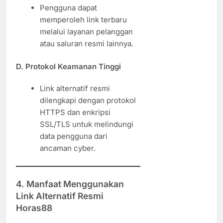
Pengguna dapat
memperoleh link terbaru
melalui layanan pelanggan
atau saluran resmi lainnya.
D. Protokol Keamanan Tinggi
Link alternatif resmi
dilengkapi dengan protokol
HTTPS dan enkripsi
SSL/TLS untuk melindungi
data pengguna dari
ancaman cyber.
4.
Manfaat Menggunakan
Link Alternatif Resmi
Horas88