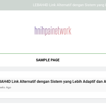
LEBAH4D Link Alternatif dengan Sistem yang 
Panduan Memulihkan Akses KAYA787 
KAYA787 Alternatif dengan St
EDWINSLOT Link Alternatif untuk Naviga
 HP AI Network
LEBAH4D Link Alternatif dengan Sistem yang 
Informasi Terbaru Tentang Kecerdasan Buatan Di HNI HP AI Ne
Panduan Memulihkan Akses KAYA787 
SAMPLE PAGE
KAYA787 Alternatif dengan St
lternatif dengan Sistem yang Lebih Adaptif dan Aman bagi P