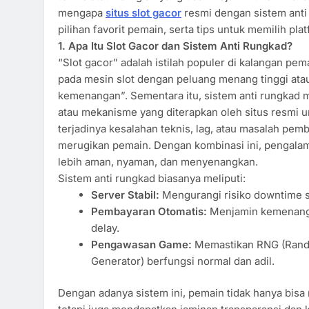
mengapa
situs slot gacor
resmi dengan sistem anti
pilihan favorit pemain, serta tips untuk memilih plat
1. Apa Itu Slot Gacor dan Sistem Anti Rungkad?
“Slot gacor” adalah istilah populer di kalangan pem
pada mesin slot dengan peluang menang tinggi at
kemenangan”. Sementara itu, sistem anti rungkad 
atau mekanisme yang diterapkan oleh situs resmi
terjadinya kesalahan teknis, lag, atau masalah pem
merugikan pemain. Dengan kombinasi ini, pengala
lebih aman, nyaman, dan menyenangkan.
Sistem anti rungkad biasanya meliputi:
Server Stabil:
Mengurangi risiko downtime s
Pembayaran Otomatis:
Menjamin kemenanga
delay.
Pengawasan Game:
Memastikan RNG (Ran
Generator) berfungsi normal dan adil.
Dengan adanya sistem ini, pemain tidak hanya bisa