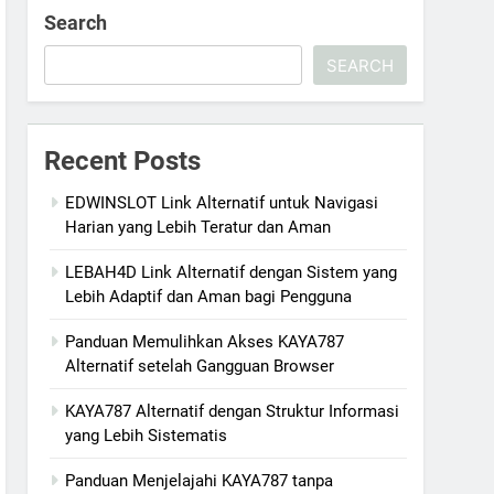
Search
SEARCH
Recent Posts
EDWINSLOT Link Alternatif untuk Navigasi
Harian yang Lebih Teratur dan Aman
LEBAH4D Link Alternatif dengan Sistem yang
Lebih Adaptif dan Aman bagi Pengguna
Panduan Memulihkan Akses KAYA787
Alternatif setelah Gangguan Browser
KAYA787 Alternatif dengan Struktur Informasi
yang Lebih Sistematis
Panduan Menjelajahi KAYA787 tanpa