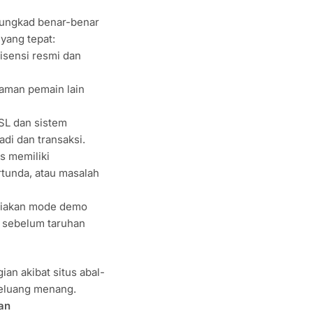
rungkad benar-benar
 yang tepat:
lisensi resmi dan
aman pemain lain
SL dan sistem
adi dan transaksi.
s memiliki
tunda, atau masalah
diakan mode demo
sebelum taruhan
ian akibat situs abal-
peluang menang.
an