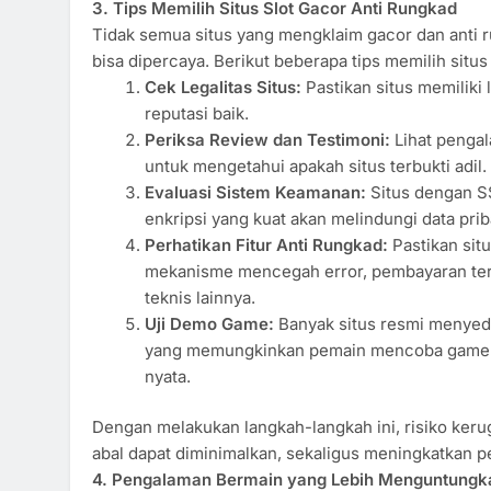
3. Tips Memilih Situs Slot Gacor Anti Rungkad
Tidak semua situs yang mengklaim gacor dan anti 
bisa dipercaya. Berikut beberapa tips memilih situs
Cek Legalitas Situs:
Pastikan situs memiliki 
reputasi baik.
Periksa Review dan Testimoni:
Lihat pengal
untuk mengetahui apakah situs terbukti adil.
Evaluasi Sistem Keamanan:
Situs dengan S
enkripsi yang kuat akan melindungi data prib
Perhatikan Fitur Anti Rungkad:
Pastikan situ
mekanisme mencegah error, pembayaran ter
teknis lainnya.
Uji Demo Game:
Banyak situs resmi menye
yang memungkinkan pemain mencoba game 
nyata.
Dengan melakukan langkah-langkah ini, risiko kerug
abal dapat diminimalkan, sekaligus meningkatkan 
4. Pengalaman Bermain yang Lebih Menguntungk