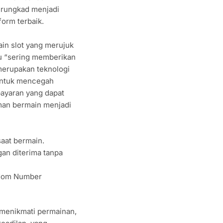
 rungkad menjadi
form terbaik.
ain slot yang merujuk
au “sering memberikan
merupakan teknologi
 untuk mencegah
bayaran yang dapat
man bermain menjadi
aat bermain.
n diterima tanpa
dom Number
 menikmati permainan,