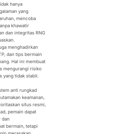
tidak hanya
ngalaman yang
taruhan, mencoba
tanpa khawatir
an dan integritas RNG
uaskan.
juga menghadirkan
RTP, dan tips bermain
ang. Hal ini membuat
s mengurangi risiko
 yang tidak stabil.
stem anti rungkad
ngutamakan keamanan,
itaskan situs resmi,
kad, pemain dapat
r dan
at bermain, tetapi
ingin merasakan