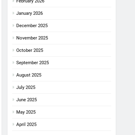
February 2026
January 2026
December 2025
November 2025
October 2025
September 2025
August 2025
July 2025
June 2025
May 2025
April 2025