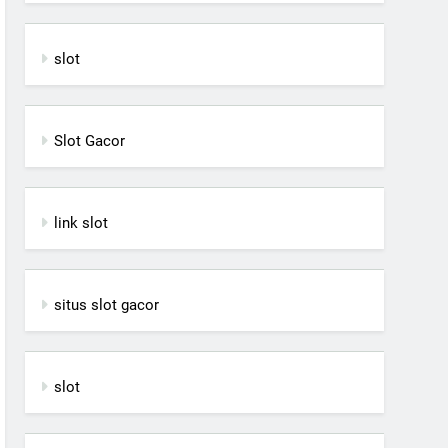
slot
Slot Gacor
link slot
situs slot gacor
slot