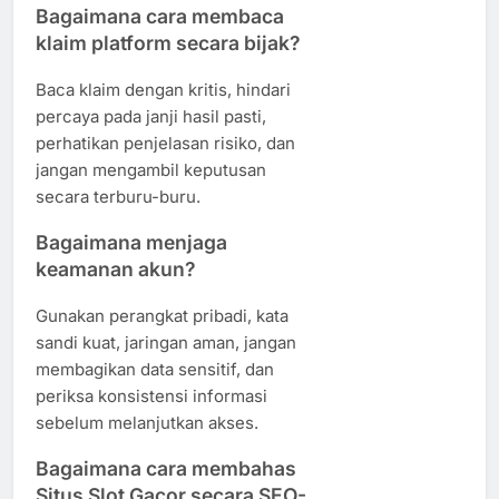
Bagaimana cara membaca
klaim platform secara bijak?
Baca klaim dengan kritis, hindari
percaya pada janji hasil pasti,
perhatikan penjelasan risiko, dan
jangan mengambil keputusan
secara terburu-buru.
Bagaimana menjaga
keamanan akun?
Gunakan perangkat pribadi, kata
sandi kuat, jaringan aman, jangan
membagikan data sensitif, dan
periksa konsistensi informasi
sebelum melanjutkan akses.
Bagaimana cara membahas
Situs Slot Gacor secara SEO-