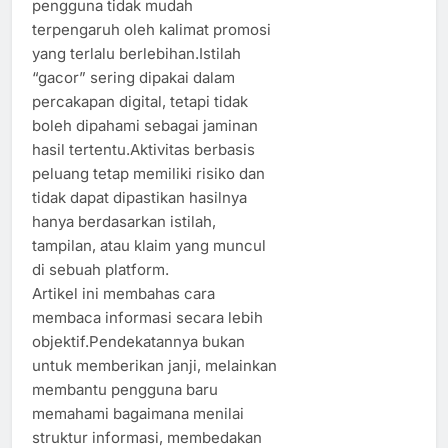
pengguna tidak mudah
terpengaruh oleh kalimat promosi
yang terlalu berlebihan.Istilah
“gacor” sering dipakai dalam
percakapan digital, tetapi tidak
boleh dipahami sebagai jaminan
hasil tertentu.Aktivitas berbasis
peluang tetap memiliki risiko dan
tidak dapat dipastikan hasilnya
hanya berdasarkan istilah,
tampilan, atau klaim yang muncul
di sebuah platform.
Artikel ini membahas cara
membaca informasi secara lebih
objektif.Pendekatannya bukan
untuk memberikan janji, melainkan
membantu pengguna baru
memahami bagaimana menilai
struktur informasi, membedakan