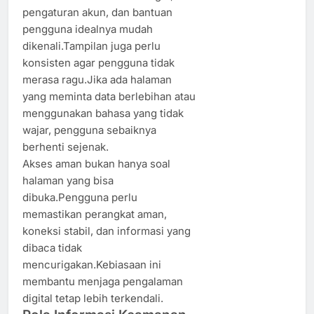
pengaturan akun, dan bantuan
pengguna idealnya mudah
dikenali.Tampilan juga perlu
konsisten agar pengguna tidak
merasa ragu.Jika ada halaman
yang meminta data berlebihan atau
menggunakan bahasa yang tidak
wajar, pengguna sebaiknya
berhenti sejenak.
Akses aman bukan hanya soal
halaman yang bisa
dibuka.Pengguna perlu
memastikan perangkat aman,
koneksi stabil, dan informasi yang
dibaca tidak
mencurigakan.Kebiasaan ini
membantu menjaga pengalaman
digital tetap lebih terkendali.