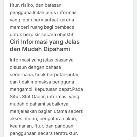
fitur, risiko, dan batasan
pengguna.Inilah jenis informasi
yang lebih bermanfaat karena
memberi ruang bagi pembaca
untuk berpikir secara objektif.
Ciri Informasi yang Jelas
dan Mudah Dipahami
Informasi yang jelas biasanya
disusun dengan bahasa
sederhana, tidak berputar-putar,
dan tidak memaksa pengguna
mengambil keputusan cepat.Pada
Situs Slot Gacor, informasi yang
mudah dipahami sebaiknya
menjelaskan bagian utama seperti
akses, menu, pengaturan akun,
keamanan, fitur, dan panduan
penggunaan secara terstruktur.