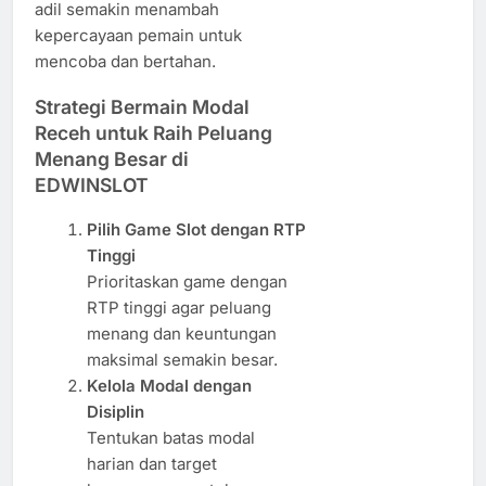
adil semakin menambah
kepercayaan pemain untuk
mencoba dan bertahan.
Strategi Bermain Modal
Receh untuk Raih Peluang
Menang Besar di
EDWINSLOT
Pilih Game Slot dengan RTP
Tinggi
Prioritaskan game dengan
RTP tinggi agar peluang
menang dan keuntungan
maksimal semakin besar.
Kelola Modal dengan
Disiplin
Tentukan batas modal
harian dan target