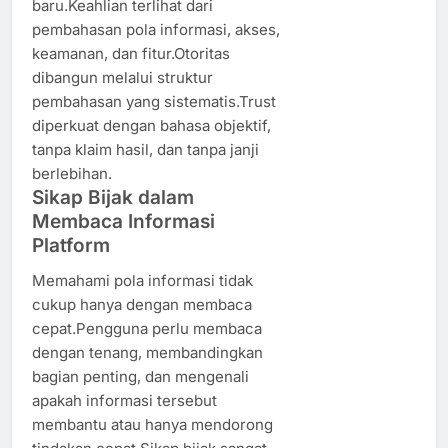
baru.Keahlian terlihat dari
pembahasan pola informasi, akses,
keamanan, dan fitur.Otoritas
dibangun melalui struktur
pembahasan yang sistematis.Trust
diperkuat dengan bahasa objektif,
tanpa klaim hasil, dan tanpa janji
berlebihan.
Sikap Bijak dalam
Membaca Informasi
Platform
Memahami pola informasi tidak
cukup hanya dengan membaca
cepat.Pengguna perlu membaca
dengan tenang, membandingkan
bagian penting, dan mengenali
apakah informasi tersebut
membantu atau hanya mendorong