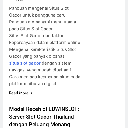
Panduan mengenal Situs Slot
Gacor untuk pengguna baru
Panduan memahami menu utama
pada Situs Slot Gacor
Situs Slot Gacor dan faktor
kepercayaan dalam platform online
Mengenal karakteristik Situs Slot
Gacor yang banyak dibahas
situs slot gacor
dengan sistem
navigasi yang mudah dipahami
Cara menjaga keamanan akun pada
platform hiburan digital
Read More
Modal Receh di EDWINSLOT:
Server Slot Gacor Thailand
dengan Peluang Menang