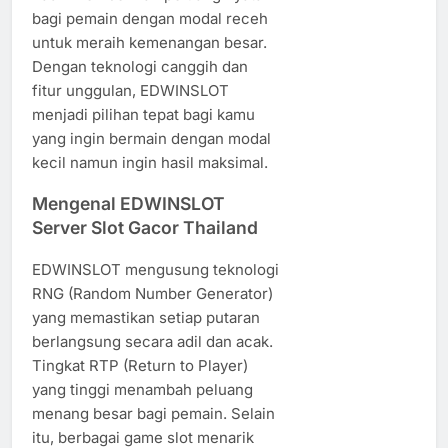
bagi pemain dengan modal receh
untuk meraih kemenangan besar.
Dengan teknologi canggih dan
fitur unggulan, EDWINSLOT
menjadi pilihan tepat bagi kamu
yang ingin bermain dengan modal
kecil namun ingin hasil maksimal.
Mengenal EDWINSLOT
Server Slot Gacor Thailand
EDWINSLOT mengusung teknologi
RNG (Random Number Generator)
yang memastikan setiap putaran
berlangsung secara adil dan acak.
Tingkat RTP (Return to Player)
yang tinggi menambah peluang
menang besar bagi pemain. Selain
itu, berbagai game slot menarik