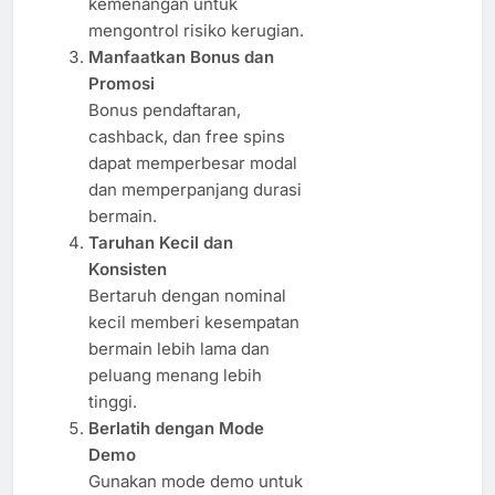
kemenangan untuk
mengontrol risiko kerugian.
Manfaatkan Bonus dan
Promosi
Bonus pendaftaran,
cashback, dan free spins
dapat memperbesar modal
dan memperpanjang durasi
bermain.
Taruhan Kecil dan
Konsisten
Bertaruh dengan nominal
kecil memberi kesempatan
bermain lebih lama dan
peluang menang lebih
tinggi.
Berlatih dengan Mode
Demo
Gunakan mode demo untuk