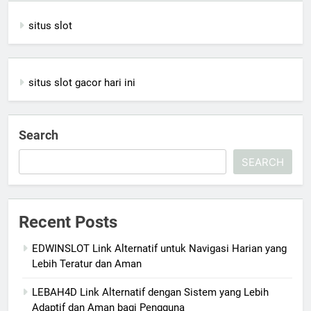
situs slot
situs slot gacor hari ini
Search
SEARCH
Recent Posts
EDWINSLOT Link Alternatif untuk Navigasi Harian yang
Lebih Teratur dan Aman
LEBAH4D Link Alternatif dengan Sistem yang Lebih
Adaptif dan Aman bagi Pengguna