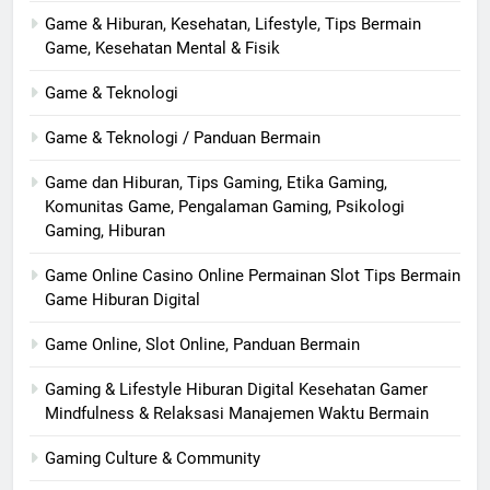
Game & Hiburan, Kesehatan, Lifestyle, Tips Bermain
Game, Kesehatan Mental & Fisik
Game & Teknologi
Game & Teknologi / Panduan Bermain
Game dan Hiburan, Tips Gaming, Etika Gaming,
Komunitas Game, Pengalaman Gaming, Psikologi
Gaming, Hiburan
Game Online Casino Online Permainan Slot Tips Bermain
Game Hiburan Digital
Game Online, Slot Online, Panduan Bermain
Gaming & Lifestyle Hiburan Digital Kesehatan Gamer
Mindfulness & Relaksasi Manajemen Waktu Bermain
Gaming Culture & Community