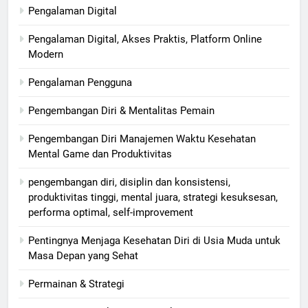
Pengalaman Digital
Pengalaman Digital, Akses Praktis, Platform Online
Modern
Pengalaman Pengguna
Pengembangan Diri & Mentalitas Pemain
Pengembangan Diri Manajemen Waktu Kesehatan
Mental Game dan Produktivitas
pengembangan diri, disiplin dan konsistensi,
produktivitas tinggi, mental juara, strategi kesuksesan,
performa optimal, self-improvement
Pentingnya Menjaga Kesehatan Diri di Usia Muda untuk
Masa Depan yang Sehat
Permainan & Strategi