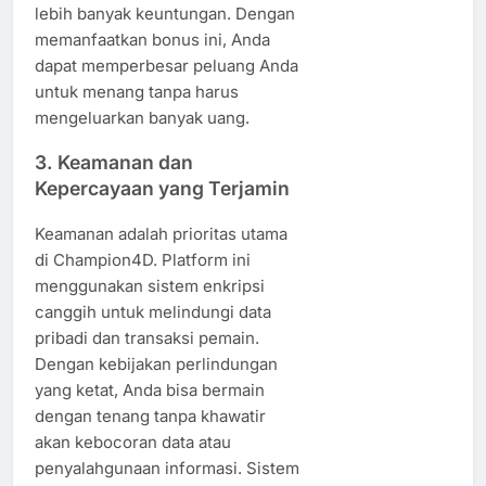
lebih banyak keuntungan. Dengan
memanfaatkan bonus ini, Anda
dapat memperbesar peluang Anda
untuk menang tanpa harus
mengeluarkan banyak uang.
3.
Keamanan dan
Kepercayaan yang Terjamin
Keamanan adalah prioritas utama
di Champion4D. Platform ini
menggunakan sistem enkripsi
canggih untuk melindungi data
pribadi dan transaksi pemain.
Dengan kebijakan perlindungan
yang ketat, Anda bisa bermain
dengan tenang tanpa khawatir
akan kebocoran data atau
penyalahgunaan informasi. Sistem