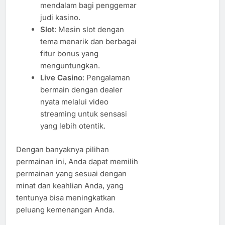
mendalam bagi penggemar
judi kasino.
Slot
: Mesin slot dengan
tema menarik dan berbagai
fitur bonus yang
menguntungkan.
Live Casino
: Pengalaman
bermain dengan dealer
nyata melalui video
streaming untuk sensasi
yang lebih otentik.
Dengan banyaknya pilihan
permainan ini, Anda dapat memilih
permainan yang sesuai dengan
minat dan keahlian Anda, yang
tentunya bisa meningkatkan
peluang kemenangan Anda.