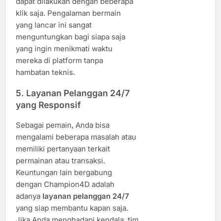
dapat dilakukan dengan beberapa
klik saja. Pengalaman bermain
yang lancar ini sangat
menguntungkan bagi siapa saja
yang ingin menikmati waktu
mereka di platform tanpa
hambatan teknis.
5.
Layanan Pelanggan 24/7
yang Responsif
Sebagai pemain, Anda bisa
mengalami beberapa masalah atau
memiliki pertanyaan terkait
permainan atau transaksi.
Keuntungan lain bergabung
dengan Champion4D adalah
adanya
layanan pelanggan 24/7
yang siap membantu kapan saja.
Jika Anda menghadapi kendala, tim