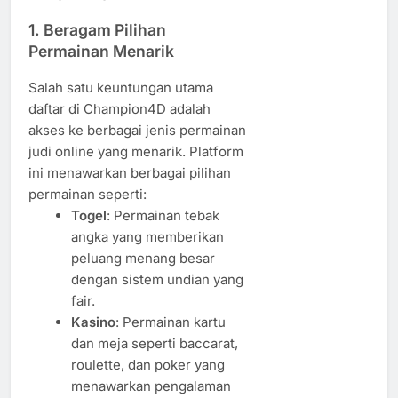
1.
Beragam Pilihan
Permainan Menarik
Salah satu keuntungan utama
daftar di Champion4D adalah
akses ke berbagai jenis permainan
judi online yang menarik. Platform
ini menawarkan berbagai pilihan
permainan seperti:
Togel
: Permainan tebak
angka yang memberikan
peluang menang besar
dengan sistem undian yang
fair.
Kasino
: Permainan kartu
dan meja seperti baccarat,
roulette, dan poker yang
menawarkan pengalaman