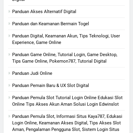
Panduan Akses Alternatif Digital
Panduan dan Keamanan Bermain Togel
Panduan Digital, Keamanan Akun, Tips Teknologi, User
Experience, Game Online
Panduan Game Online, Tutorial Login, Game Desktop,
Tips Game Online, Pokemon787, Tutorial Digital
Panduan Judi Online
Panduan Pemain Baru & UX Slot Digital
Panduan Pemula Slot Tutorial Login Online Edukasi Slot
Online Tips Akses Akun Aman Solusi Login Edwinslot
Panduan Pemula Slot, Informasi Situs Kaya787, Edukasi
Login Online, Keamanan Akses Digital, Tips Akses Slot
Aman, Pengalaman Pengguna Slot, Sistem Login Situs