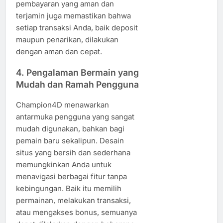
pembayaran yang aman dan
terjamin juga memastikan bahwa
setiap transaksi Anda, baik deposit
maupun penarikan, dilakukan
dengan aman dan cepat.
4.
Pengalaman Bermain yang
Mudah dan Ramah Pengguna
Champion4D menawarkan
antarmuka pengguna yang sangat
mudah digunakan, bahkan bagi
pemain baru sekalipun. Desain
situs yang bersih dan sederhana
memungkinkan Anda untuk
menavigasi berbagai fitur tanpa
kebingungan. Baik itu memilih
permainan, melakukan transaksi,
atau mengakses bonus, semuanya