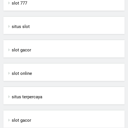
slot 777
situs slot
slot gacor
slot online
situs terpercaya
slot gacor