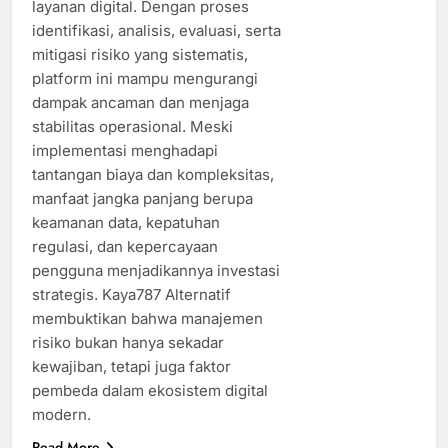
layanan digital. Dengan proses
identifikasi, analisis, evaluasi, serta
mitigasi risiko yang sistematis,
platform ini mampu mengurangi
dampak ancaman dan menjaga
stabilitas operasional. Meski
implementasi menghadapi
tantangan biaya dan kompleksitas,
manfaat jangka panjang berupa
keamanan data, kepatuhan
regulasi, dan kepercayaan
pengguna menjadikannya investasi
strategis. Kaya787 Alternatif
membuktikan bahwa manajemen
risiko bukan hanya sekadar
kewajiban, tetapi juga faktor
pembeda dalam ekosistem digital
modern.
Read More