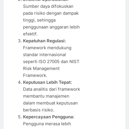
Sumber daya difokuskan
pada risiko dengan dampak
tinggi, sehingga
penggunaan anggaran lebih
efektif.
Kepatuhan Regulasi:
Framework mendukung
standar internasional
seperti ISO 27005 dan NIST
Risk Management
Framework.
Keputusan Lebih Tepat:
Data analitis dari framework
membantu manajemen
dalam membuat keputusan
berbasis risiko.
Kepercayaan Pengguna:
Pengguna merasa lebih