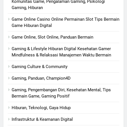
Komunitas Game, Pengalaman Gaming, Psikologi
Gaming, Hiburan
Game Online Casino Online Permainan Slot Tips Bermain
Game Hiburan Digital
Game Online, Slot Online, Panduan Bermain
Gaming & Lifestyle Hiburan Digital Kesehatan Gamer
Mindfulness & Relaksasi Manajemen Waktu Bermain
Gaming Culture & Community
Gaming, Panduan, Champion4D
Gaming, Pengembangan Diri, Kesehatan Mental, Tips
Bermain Game, Gaming Positif
Hiburan, Teknologi, Gaya Hidup
Infrastruktur & Keamanan Digital