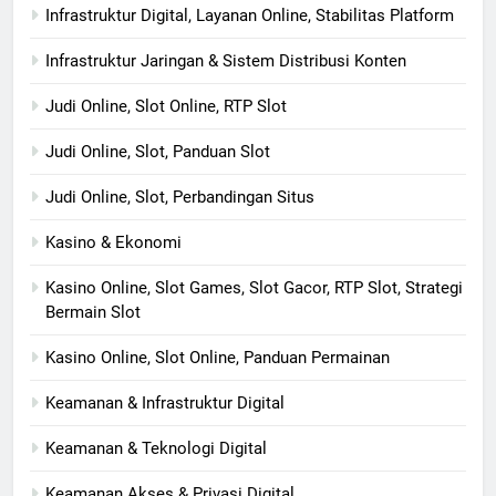
Infrastruktur Digital, Layanan Online, Stabilitas Platform
Infrastruktur Jaringan & Sistem Distribusi Konten
Judi Online, Slot Online, RTP Slot
Judi Online, Slot, Panduan Slot
Judi Online, Slot, Perbandingan Situs
Kasino & Ekonomi
Kasino Online, Slot Games, Slot Gacor, RTP Slot, Strategi
Bermain Slot
Kasino Online, Slot Online, Panduan Permainan
Keamanan & Infrastruktur Digital
Keamanan & Teknologi Digital
Keamanan Akses & Privasi Digital