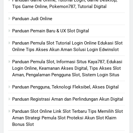
Tips Game Online, Pokemon787, Tutorial Digital
Panduan Judi Online
Panduan Pemain Baru & UX Slot Digital
Panduan Pemula Slot Tutorial Login Online Edukasi Slot
Online Tips Akses Akun Aman Solusi Login Edwinslot
Panduan Pemula Slot, Informasi Situs Kaya787, Edukasi
Login Online, Keamanan Akses Digital, Tips Akses Slot
Aman, Pengalaman Pengguna Slot, Sistem Login Situs
Panduan Pengguna, Teknologi Fleksibel, Akses Digital
Panduan Registrasi Aman dan Perlindungan Akun Digital
Panduan Slot Online Link Slot Terbaru Tips Memilih Slot
Aman Strategi Pemula Slot Proteksi Akun Slot Klaim
Bonus Slot