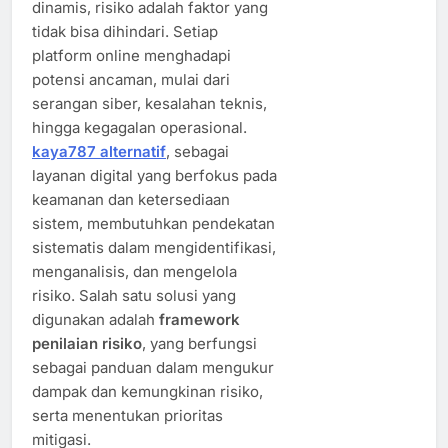
dinamis, risiko adalah faktor yang
tidak bisa dihindari. Setiap
platform online menghadapi
potensi ancaman, mulai dari
serangan siber, kesalahan teknis,
hingga kegagalan operasional.
kaya787 alternatif
, sebagai
layanan digital yang berfokus pada
keamanan dan ketersediaan
sistem, membutuhkan pendekatan
sistematis dalam mengidentifikasi,
menganalisis, dan mengelola
risiko. Salah satu solusi yang
digunakan adalah
framework
penilaian risiko
, yang berfungsi
sebagai panduan dalam mengukur
dampak dan kemungkinan risiko,
serta menentukan prioritas
mitigasi.