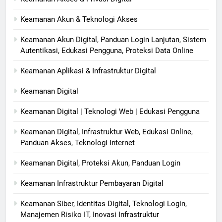
Keamanan Akun & Teknologi Akses
Keamanan Akun Digital, Panduan Login Lanjutan, Sistem
Autentikasi, Edukasi Pengguna, Proteksi Data Online
Keamanan Aplikasi & Infrastruktur Digital
Keamanan Digital
Keamanan Digital | Teknologi Web | Edukasi Pengguna
Keamanan Digital, Infrastruktur Web, Edukasi Online,
Panduan Akses, Teknologi Internet
Keamanan Digital, Proteksi Akun, Panduan Login
Keamanan Infrastruktur Pembayaran Digital
Keamanan Siber, Identitas Digital, Teknologi Login,
Manajemen Risiko IT, Inovasi Infrastruktur