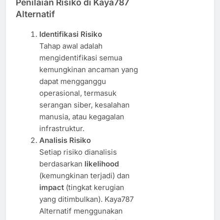
Penilaian Risiko di Kaya787
Alternatif
Identifikasi Risiko
Tahap awal adalah
mengidentifikasi semua
kemungkinan ancaman yang
dapat mengganggu
operasional, termasuk
serangan siber, kesalahan
manusia, atau kegagalan
infrastruktur.
Analisis Risiko
Setiap risiko dianalisis
berdasarkan
likelihood
(kemungkinan terjadi) dan
impact
(tingkat kerugian
yang ditimbulkan). Kaya787
Alternatif menggunakan