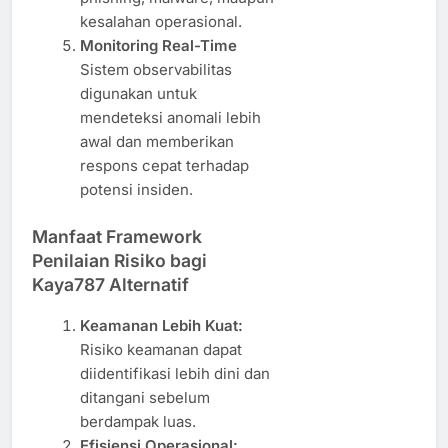
kesalahan operasional.
Monitoring Real-Time
Sistem observabilitas
digunakan untuk
mendeteksi anomali lebih
awal dan memberikan
respons cepat terhadap
potensi insiden.
Manfaat Framework
Penilaian Risiko bagi
Kaya787 Alternatif
Keamanan Lebih Kuat:
Risiko keamanan dapat
diidentifikasi lebih dini dan
ditangani sebelum
berdampak luas.
Efisiensi Operasional: