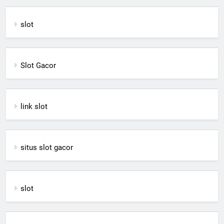
slot
Slot Gacor
link slot
situs slot gacor
slot