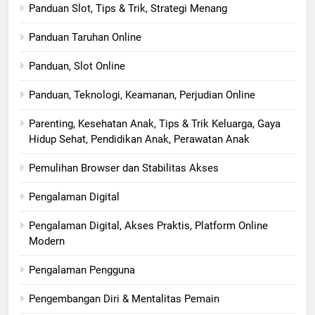
Panduan Slot, Tips & Trik, Strategi Menang
Panduan Taruhan Online
Panduan, Slot Online
Panduan, Teknologi, Keamanan, Perjudian Online
Parenting, Kesehatan Anak, Tips & Trik Keluarga, Gaya
Hidup Sehat, Pendidikan Anak, Perawatan Anak
Pemulihan Browser dan Stabilitas Akses
Pengalaman Digital
Pengalaman Digital, Akses Praktis, Platform Online
Modern
Pengalaman Pengguna
Pengembangan Diri & Mentalitas Pemain