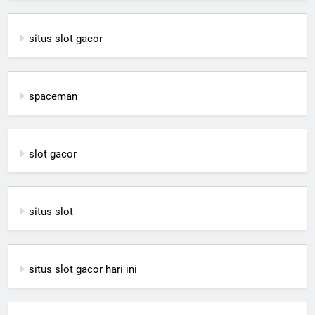
situs slot gacor
spaceman
slot gacor
situs slot
situs slot gacor hari ini