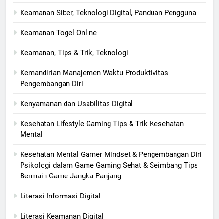
Keamanan Siber, Teknologi Digital, Panduan Pengguna
Keamanan Togel Online
Keamanan, Tips & Trik, Teknologi
Kemandirian Manajemen Waktu Produktivitas
Pengembangan Diri
Kenyamanan dan Usabilitas Digital
Kesehatan Lifestyle Gaming Tips & Trik Kesehatan
Mental
Kesehatan Mental Gamer Mindset & Pengembangan Diri
Psikologi dalam Game Gaming Sehat & Seimbang Tips
Bermain Game Jangka Panjang
Literasi Informasi Digital
Literasi Keamanan Digital