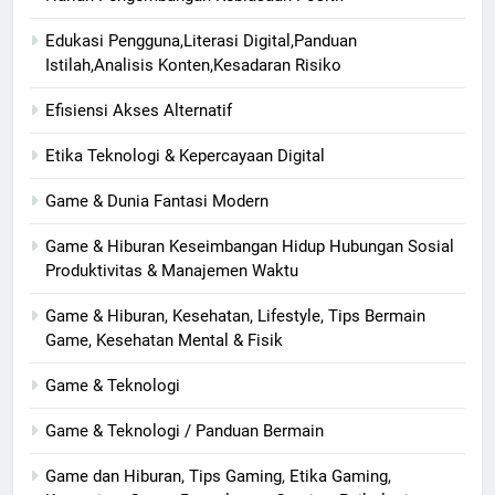
Edukasi Pengguna,Literasi Digital,Panduan
Istilah,Analisis Konten,Kesadaran Risiko
Efisiensi Akses Alternatif
Etika Teknologi & Kepercayaan Digital
Game & Dunia Fantasi Modern
Game & Hiburan Keseimbangan Hidup Hubungan Sosial
Produktivitas & Manajemen Waktu
Game & Hiburan, Kesehatan, Lifestyle, Tips Bermain
Game, Kesehatan Mental & Fisik
Game & Teknologi
Game & Teknologi / Panduan Bermain
Game dan Hiburan, Tips Gaming, Etika Gaming,