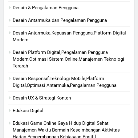
Desain & Pengalaman Pengguna
Desain Antarmuka dan Pengalaman Pengguna
Desain Antarmuka,Kepuasan Pengguna,Platform Digital
Modern
Desain Platform Digital,Pengalaman Pengguna
Modern,Optimasi Sistem Online,Manajemen Teknologi
Terarah
Desain Responsif,Teknologi Mobile,Platform
Digital,Optimasi Antarmuka,Pengalaman Pengguna
Desain UX & Strategi Konten
Edukasi Digital
Edukasi Game Online Gaya Hidup Digital Sehat
Manajemen Waktu Bermain Keseimbangan Aktivitas
Harian Pengembangan Kebiasaan Positif