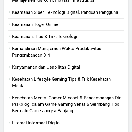
Manajemen Risiko IT, Inovasi Infrastruktur
Keamanan Siber, Teknologi Digital, Panduan Pengguna
Keamanan Togel Online
Keamanan, Tips & Trik, Teknologi
Kemandirian Manajemen Waktu Produktivitas
Pengembangan Diri
Kenyamanan dan Usabilitas Digital
Kesehatan Lifestyle Gaming Tips & Trik Kesehatan
Mental
Kesehatan Mental Gamer Mindset & Pengembangan Diri
Psikologi dalam Game Gaming Sehat & Seimbang Tips
Bermain Game Jangka Panjang
Literasi Informasi Digital