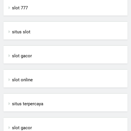
slot 777
situs slot
slot gacor
slot online
situs terpercaya
slot gacor