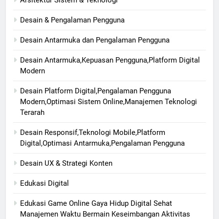
Desain & Pengalaman Pengguna
Desain Antarmuka dan Pengalaman Pengguna
Desain Antarmuka,Kepuasan Pengguna,Platform Digital
Modern
Desain Platform Digital,Pengalaman Pengguna
Modern,Optimasi Sistem Online,Manajemen Teknologi
Terarah
Desain Responsif,Teknologi Mobile,Platform
Digital,Optimasi Antarmuka,Pengalaman Pengguna
Desain UX & Strategi Konten
Edukasi Digital
Edukasi Game Online Gaya Hidup Digital Sehat
Manajemen Waktu Bermain Keseimbangan Aktivitas