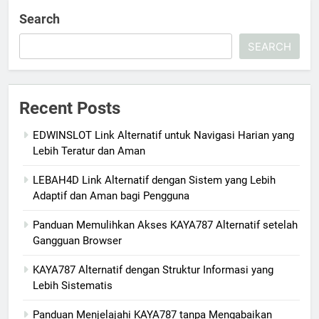
Search
SEARCH
Recent Posts
EDWINSLOT Link Alternatif untuk Navigasi Harian yang
Lebih Teratur dan Aman
LEBAH4D Link Alternatif dengan Sistem yang Lebih
Adaptif dan Aman bagi Pengguna
Panduan Memulihkan Akses KAYA787 Alternatif setelah
Gangguan Browser
KAYA787 Alternatif dengan Struktur Informasi yang
Lebih Sistematis
Panduan Menjelajahi KAYA787 tanpa Mengabaikan