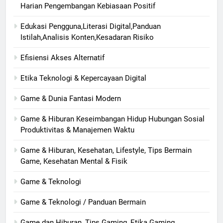
Harian Pengembangan Kebiasaan Positif
Edukasi Pengguna,Literasi Digital,Panduan
Istilah,Analisis Konten,Kesadaran Risiko
Efisiensi Akses Alternatif
Etika Teknologi & Kepercayaan Digital
Game & Dunia Fantasi Modern
Game & Hiburan Keseimbangan Hidup Hubungan Sosial
Produktivitas & Manajemen Waktu
Game & Hiburan, Kesehatan, Lifestyle, Tips Bermain
Game, Kesehatan Mental & Fisik
Game & Teknologi
Game & Teknologi / Panduan Bermain
Game dan Hiburan, Tips Gaming, Etika Gaming,