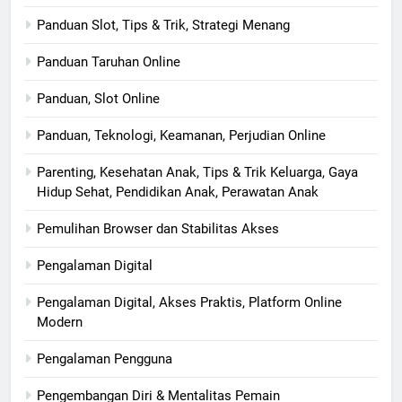
Panduan Slot, Tips & Trik, Strategi Menang
Panduan Taruhan Online
Panduan, Slot Online
Panduan, Teknologi, Keamanan, Perjudian Online
Parenting, Kesehatan Anak, Tips & Trik Keluarga, Gaya
Hidup Sehat, Pendidikan Anak, Perawatan Anak
Pemulihan Browser dan Stabilitas Akses
Pengalaman Digital
Pengalaman Digital, Akses Praktis, Platform Online
Modern
Pengalaman Pengguna
Pengembangan Diri & Mentalitas Pemain