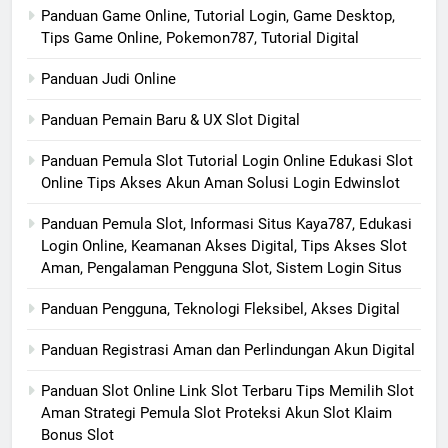
Panduan Game Online, Tutorial Login, Game Desktop,
Tips Game Online, Pokemon787, Tutorial Digital
Panduan Judi Online
Panduan Pemain Baru & UX Slot Digital
Panduan Pemula Slot Tutorial Login Online Edukasi Slot
Online Tips Akses Akun Aman Solusi Login Edwinslot
Panduan Pemula Slot, Informasi Situs Kaya787, Edukasi
Login Online, Keamanan Akses Digital, Tips Akses Slot
Aman, Pengalaman Pengguna Slot, Sistem Login Situs
Panduan Pengguna, Teknologi Fleksibel, Akses Digital
Panduan Registrasi Aman dan Perlindungan Akun Digital
Panduan Slot Online Link Slot Terbaru Tips Memilih Slot
Aman Strategi Pemula Slot Proteksi Akun Slot Klaim
Bonus Slot