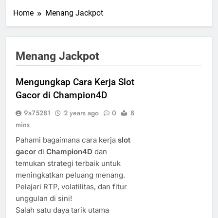
Home
Menang Jackpot
Menang Jackpot
Mengungkap Cara Kerja Slot
Gacor di Champion4D
9a75281
2 years ago
0
8
mins
Pahami bagaimana cara kerja
slot
gacor
di
Champion4D
dan
temukan strategi terbaik untuk
meningkatkan peluang menang.
Pelajari RTP, volatilitas, dan fitur
unggulan di sini!
Salah satu daya tarik utama