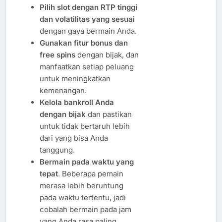
Pilih slot dengan RTP tinggi
dan volatilitas yang sesuai
dengan gaya bermain Anda.
Gunakan fitur bonus dan
free spins
dengan bijak, dan
manfaatkan setiap peluang
untuk meningkatkan
kemenangan.
Kelola bankroll Anda
dengan bijak
dan pastikan
untuk tidak bertaruh lebih
dari yang bisa Anda
tanggung.
Bermain pada waktu yang
tepat
. Beberapa pemain
merasa lebih beruntung
pada waktu tertentu, jadi
cobalah bermain pada jam
yang Anda rasa paling