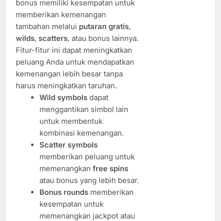
bonus memiliki kesempatan untuk
memberikan kemenangan
tambahan melalui
putaran gratis
,
wilds
,
scatters
, atau bonus lainnya.
Fitur-fitur ini dapat meningkatkan
peluang Anda untuk mendapatkan
kemenangan lebih besar tanpa
harus meningkatkan taruhan.
Wild symbols
dapat
menggantikan simbol lain
untuk membentuk
kombinasi kemenangan.
Scatter symbols
memberikan peluang untuk
memenangkan
free spins
atau bonus yang lebih besar.
Bonus rounds
memberikan
kesempatan untuk
memenangkan jackpot atau