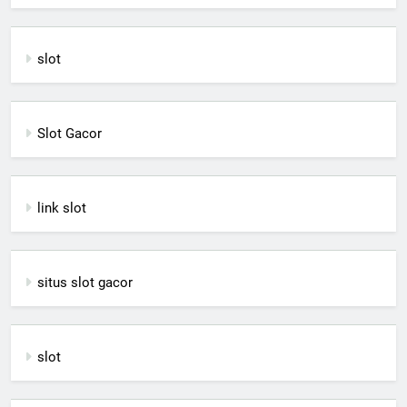
slot
Slot Gacor
link slot
situs slot gacor
slot