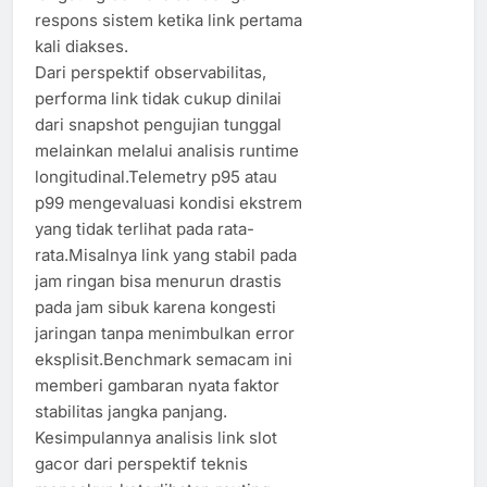
respons sistem ketika link pertama
kali diakses.
Dari perspektif observabilitas,
performa link tidak cukup dinilai
dari snapshot pengujian tunggal
melainkan melalui analisis runtime
longitudinal.Telemetry p95 atau
p99 mengevaluasi kondisi ekstrem
yang tidak terlihat pada rata-
rata.Misalnya link yang stabil pada
jam ringan bisa menurun drastis
pada jam sibuk karena kongesti
jaringan tanpa menimbulkan error
eksplisit.Benchmark semacam ini
memberi gambaran nyata faktor
stabilitas jangka panjang.
Kesimpulannya analisis link slot
gacor dari perspektif teknis