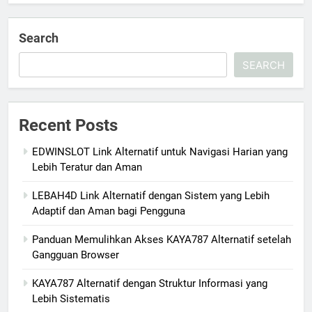
Search
SEARCH
Recent Posts
EDWINSLOT Link Alternatif untuk Navigasi Harian yang
Lebih Teratur dan Aman
LEBAH4D Link Alternatif dengan Sistem yang Lebih
Adaptif dan Aman bagi Pengguna
Panduan Memulihkan Akses KAYA787 Alternatif setelah
Gangguan Browser
KAYA787 Alternatif dengan Struktur Informasi yang
Lebih Sistematis