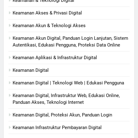
Keamanan & Teknologi Digital
Keamanan Akses & Privasi Digital
Keamanan Akun & Teknologi Akses
Keamanan Akun Digital, Panduan Login Lanjutan, Sistem
Autentikasi, Edukasi Pengguna, Proteksi Data Online
Keamanan Aplikasi & Infrastruktur Digital
Keamanan Digital
Keamanan Digital | Teknologi Web | Edukasi Pengguna
Keamanan Digital, Infrastruktur Web, Edukasi Online,
Panduan Akses, Teknologi Internet
Keamanan Digital, Proteksi Akun, Panduan Login
Keamanan Infrastruktur Pembayaran Digital