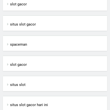
slot gacor
situs slot gacor
spaceman
slot gacor
situs slot
situs slot gacor hari ini