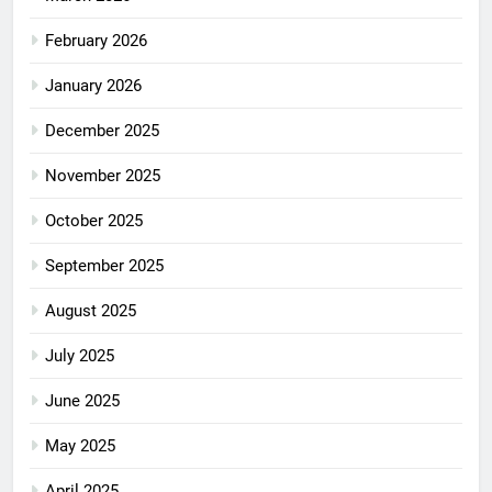
February 2026
January 2026
December 2025
November 2025
October 2025
September 2025
August 2025
July 2025
June 2025
May 2025
April 2025