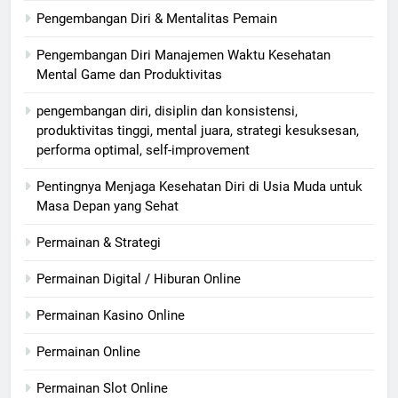
Pengembangan Diri & Mentalitas Pemain
Pengembangan Diri Manajemen Waktu Kesehatan
Mental Game dan Produktivitas
pengembangan diri, disiplin dan konsistensi,
produktivitas tinggi, mental juara, strategi kesuksesan,
performa optimal, self-improvement
Pentingnya Menjaga Kesehatan Diri di Usia Muda untuk
Masa Depan yang Sehat
Permainan & Strategi
Permainan Digital / Hiburan Online
Permainan Kasino Online
Permainan Online
Permainan Slot Online