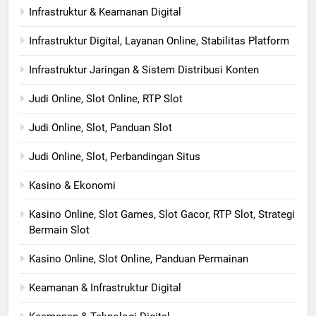
Infrastruktur & Keamanan Digital
Infrastruktur Digital, Layanan Online, Stabilitas Platform
Infrastruktur Jaringan & Sistem Distribusi Konten
Judi Online, Slot Online, RTP Slot
Judi Online, Slot, Panduan Slot
Judi Online, Slot, Perbandingan Situs
Kasino & Ekonomi
Kasino Online, Slot Games, Slot Gacor, RTP Slot, Strategi
Bermain Slot
Kasino Online, Slot Online, Panduan Permainan
Keamanan & Infrastruktur Digital