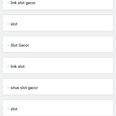
link slot gacor
slot
Slot Gacor
link slot
situs slot gacor
slot