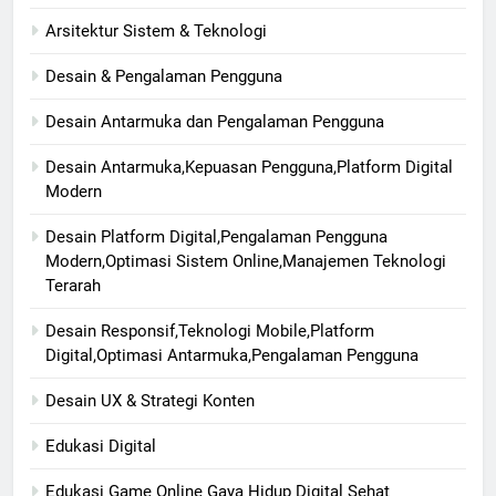
Arsitektur Sistem & Teknologi
Desain & Pengalaman Pengguna
Desain Antarmuka dan Pengalaman Pengguna
Desain Antarmuka,Kepuasan Pengguna,Platform Digital
Modern
Desain Platform Digital,Pengalaman Pengguna
Modern,Optimasi Sistem Online,Manajemen Teknologi
Terarah
Desain Responsif,Teknologi Mobile,Platform
Digital,Optimasi Antarmuka,Pengalaman Pengguna
Desain UX & Strategi Konten
Edukasi Digital
Edukasi Game Online Gaya Hidup Digital Sehat