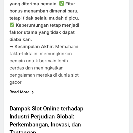
yang diterima pemain.
Fitur
bonus menambah dimensi baru,
tetapi tidak selalu mudah dipicu.
Keberuntungan tetap menjadi
faktor utama yang tidak dapat
diabaikan.
➡
Kesimpulan Akhir:
Memahami
fakta-fakta ini memungkinkan
pemain untuk bermain lebih
cerdas dan meningkatkan
pengalaman mereka di dunia slot
gacor.
Read More
Dampak Slot Online terhadap
Industri Perjudian Global:
Perkembangan, Inovasi, dan
Tantangan