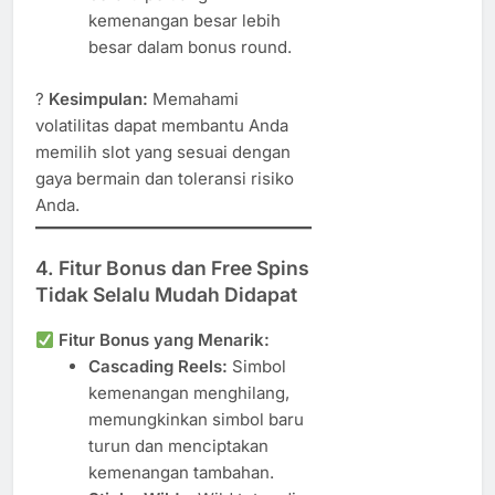
kemenangan besar lebih
besar dalam bonus round.
?
Kesimpulan:
Memahami
volatilitas dapat membantu Anda
memilih slot yang sesuai dengan
gaya bermain dan toleransi risiko
Anda.
4. Fitur Bonus dan Free Spins
Tidak Selalu Mudah Didapat
Fitur Bonus yang Menarik:
Cascading Reels:
Simbol
kemenangan menghilang,
memungkinkan simbol baru
turun dan menciptakan
kemenangan tambahan.