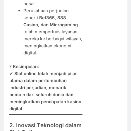
besar.
Perusahaan perjudian
seperti
Bet365, 888
Casino, dan Microgaming
telah memperluas layanan
mereka ke berbagai wilayah,
meningkatkan ekonomi
digital.
?
Kesimpulan:
✔
Slot online telah menjadi pilar
utama dalam pertumbuhan
industri perjudian, menarik
pemain dari seluruh dunia dan
meningkatkan pendapatan kasino
digital.
2. Inovasi Teknologi dalam