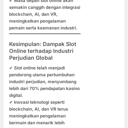
✔
Masa depan slot online akan
semakin canggih dengan integrasi
blockchain, AI, dan VR,
meningkatkan pengalaman
pemain serta keamanan industri.
Kesimpulan: Dampak Slot
Online terhadap Industri
Perjudian Global
✔
Slot online telah menjadi
pendorong utama pertumbuhan
industri perjudian, menyumbang
lebih dari 70% pendapatan kasino
digital.
✔
Inovasi teknologi seperti
blockchain, AI, dan VR terus
meningkatkan pengalaman
bermain dan menarik lebih