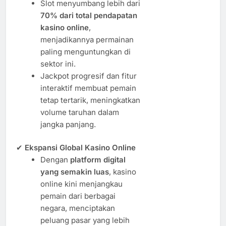
Slot menyumbang lebih dari
70% dari total pendapatan
kasino online
,
menjadikannya permainan
paling menguntungkan di
sektor ini.
Jackpot progresif dan fitur
interaktif membuat pemain
tetap tertarik, meningkatkan
volume taruhan dalam
jangka panjang.
✔
Ekspansi Global Kasino Online
Dengan
platform digital
yang semakin luas
, kasino
online kini menjangkau
pemain dari berbagai
negara, menciptakan
peluang pasar yang lebih