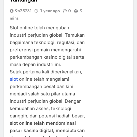
9a75281
1 year ago
0
9
mins
Slot online telah mengubah
industri perjudian global. Temukan
bagaimana teknologi, regulasi, dan
preferensi pemain memengaruhi
perkembangan kasino digital serta
masa depan industri ini.
Sejak pertama kali diperkenalkan,
slot
online telah mengalami
perkembangan pesat dan kini
menjadi salah satu pilar utama
industri perjudian global. Dengan
kemudahan akses, teknologi
canggih, dan potensi hadiah besar,
slot online telah mendominasi
pasar kasino digital, menciptakan