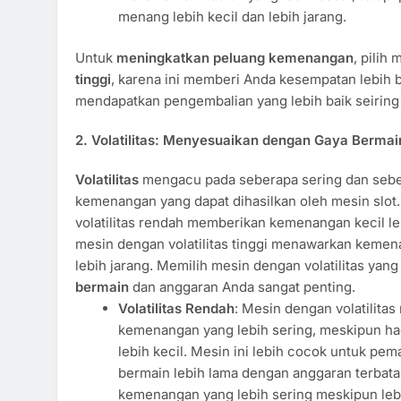
menang lebih kecil dan lebih jarang.
Untuk
meningkatkan peluang kemenangan
, pilih
tinggi
, karena ini memberi Anda kesempatan lebih 
mendapatkan pengembalian yang lebih baik seiring
2.
Volatilitas: Menyesuaikan dengan Gaya Berma
Volatilitas
mengacu pada seberapa sering dan sebe
kemenangan yang dapat dihasilkan oleh mesin slot
volatilitas rendah memberikan kemenangan kecil le
mesin dengan volatilitas tinggi menawarkan kemena
lebih jarang. Memilih mesin dengan volatilitas yan
bermain
dan anggaran Anda sangat penting.
Volatilitas Rendah
: Mesin dengan volatilita
kemenangan yang lebih sering, meskipun ha
lebih kecil. Mesin ini lebih cocok untuk pem
bermain lebih lama dengan anggaran terbat
kemenangan yang lebih sering meskipun lebi