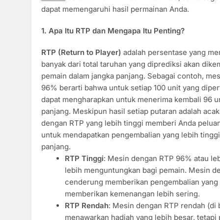
dapat memengaruhi hasil permainan Anda.
1.
Apa Itu RTP dan Mengapa Itu Penting?
RTP (Return to Player)
adalah persentase yang me
banyak dari total taruhan yang diprediksi akan dik
pemain dalam jangka panjang. Sebagai contoh, mes
96% berarti bahwa untuk setiap 100 unit yang dipe
dapat mengharapkan untuk menerima kembali 96 un
panjang. Meskipun hasil setiap putaran adalah aca
dengan RTP yang lebih tinggi memberi Anda peluan
untuk mendapatkan pengembalian yang lebih tinggi
panjang.
RTP Tinggi
: Mesin dengan RTP 96% atau leb
lebih menguntungkan bagi pemain. Mesin de
cenderung memberikan pengembalian yang le
memberikan kemenangan lebih sering.
RTP Rendah
: Mesin dengan RTP rendah (di
menawarkan hadiah yang lebih besar, tetapi