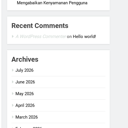
Mengabaikan Kenyamanan Pengguna
Recent Comments
A WordPress Commenter
on
Hello world!
Archives
July 2026
June 2026
May 2026
April 2026
March 2026