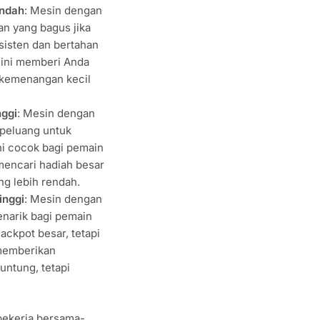
endah
: Mesin dengan
han yang bagus jika
sisten dan bertahan
 ini memberi Anda
 kemenangan kecil
nggi
: Mesin dengan
 peluang untuk
ni cocok bagi pemain
 mencari hadiah besar
g lebih rendah.
inggi
: Mesin dengan
enarik bagi pemain
ckpot besar, tetapi
 memberikan
untung, tetapi
ekerja bersama-