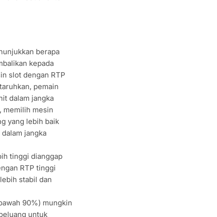
nunjukkan berapa
embalikan kepada
in slot dengan RTP
rtaruhkan, pemain
it dalam jangka
k, memilih mesin
g yang lebih baik
 dalam jangka
ih tinggi dianggap
ngan RTP tinggi
bih stabil dan
 bawah 90%) mungkin
 peluang untuk