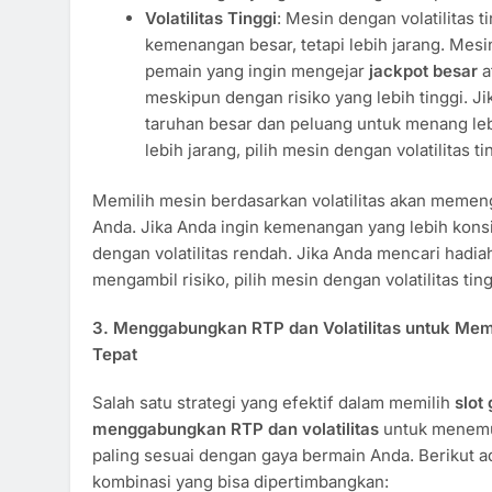
Volatilitas Tinggi
: Mesin dengan volatilitas 
kemenangan besar, tetapi lebih jarang. Mesin
pemain yang ingin mengejar
jackpot besar
a
meskipun dengan risiko yang lebih tinggi. Ji
taruhan besar dan peluang untuk menang le
lebih jarang, pilih mesin dengan volatilitas ti
Memilih mesin berdasarkan volatilitas akan memen
Anda. Jika Anda ingin kemenangan yang lebih konsi
dengan volatilitas rendah. Jika Anda mencari hadia
mengambil risiko, pilih mesin dengan volatilitas ting
3.
Menggabungkan RTP dan Volatilitas untuk Mem
Tepat
Salah satu strategi yang efektif dalam memilih
slot 
menggabungkan RTP dan volatilitas
untuk menemu
paling sesuai dengan gaya bermain Anda. Berikut 
kombinasi yang bisa dipertimbangkan: