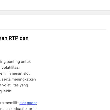
rkan RTP dan
ling penting untuk
n
volatilitas
.
milih mesin slot
, serta meningkatkan
volatilitas yang
 lebih
ara memilih
slot gacor
imana kedua faktor ini