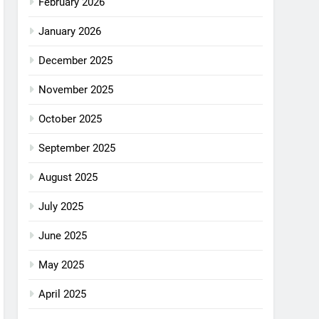
February 2026
January 2026
December 2025
November 2025
October 2025
September 2025
August 2025
July 2025
June 2025
May 2025
April 2025