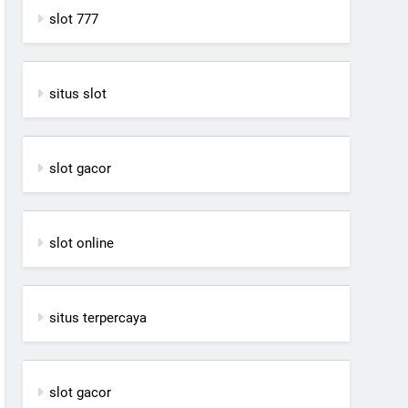
slot 777
situs slot
slot gacor
slot online
situs terpercaya
slot gacor