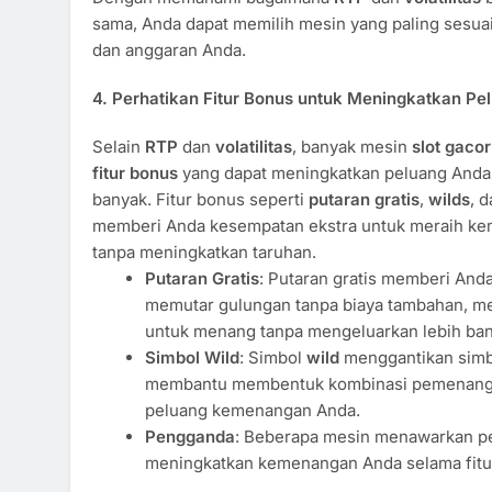
sama, Anda dapat memilih mesin yang paling sesua
dan anggaran Anda.
4.
Perhatikan Fitur Bonus untuk Meningkatkan P
Selain
RTP
dan
volatilitas
, banyak mesin
slot gacor 
fitur bonus
yang dapat meningkatkan peluang Anda
banyak. Fitur bonus seperti
putaran gratis
,
wilds
, 
memberi Anda kesempatan ekstra untuk meraih k
tanpa meningkatkan taruhan.
Putaran Gratis
: Putaran gratis memberi And
memutar gulungan tanpa biaya tambahan, m
untuk menang tanpa mengeluarkan lebih ban
Simbol Wild
: Simbol
wild
menggantikan simbo
membantu membentuk kombinasi pemenang
peluang kemenangan Anda.
Pengganda
: Beberapa mesin menawarkan p
meningkatkan kemenangan Anda selama fitu