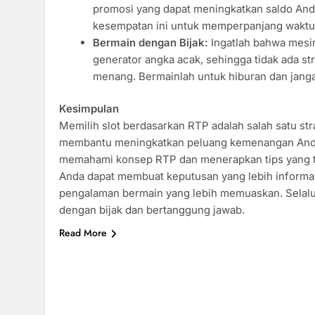
promosi yang dapat meningkatkan saldo And
kesempatan ini untuk memperpanjang waktu
Bermain dengan Bijak:
Ingatlah bahwa mesin
generator angka acak, sehingga tidak ada str
menang. Bermainlah untuk hiburan dan jang
Kesimpulan
Memilih slot berdasarkan RTP adalah salah satu str
membantu meningkatkan peluang kemenangan Anda 
memahami konsep RTP dan menerapkan tips yang t
Anda dapat membuat keputusan yang lebih informa
pengalaman bermain yang lebih memuaskan. Selalu
dengan bijak dan bertanggung jawab.
Read More