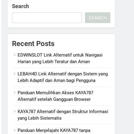
Search
SEARCH
Recent Posts
EDWINSLOT Link Alternatif untuk Navigasi
Harian yang Lebih Teratur dan Aman
LEBAH4D Link Alternatif dengan Sistem yang
Lebih Adaptif dan Aman bagi Pengguna
Panduan Memulihkan Akses KAYA787
Alternatif setelah Gangguan Browser
KAYA787 Alternatif dengan Struktur Informasi
yang Lebih Sistematis
Panduan Menjelajahi KAYA787 tanpa