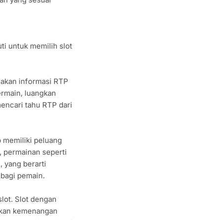
ti untuk memilih slot
iakan informasi RTP
rmain, luangkan
encari tahu RTP dari
 memiliki peluang
, permainan seperti
, yang berarti
bagi pemain.
slot. Slot dengan
ikan kemenangan