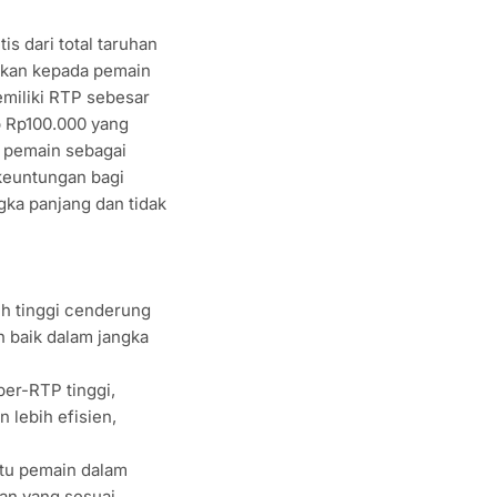
is dari total taruhan
ikan kepada pemain
emiliki RTP sebesar
ap Rp100.000 yang
a pemain sebagai
keuntungan bagi
gka panjang dan tidak
h tinggi cenderung
 baik dalam jangka
er-RTP tinggi,
lebih efisien,
u pemain dalam
an yang sesuai