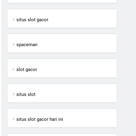
situs slot gacor
spaceman
slot gacor
situs slot
situs slot gacor hari ini