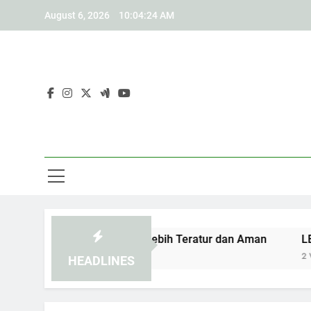
Skip
August 6, 2026
10:04:25 AM
to
content
HNI
Dapatkan 
gasi Harian yang Lebih Teratur dan Aman
LEBAH4D Link 
2 Weeks Ago
HEADLINES