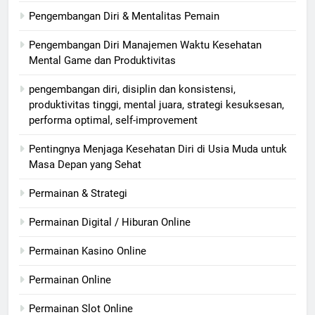
Pengembangan Diri & Mentalitas Pemain
Pengembangan Diri Manajemen Waktu Kesehatan
Mental Game dan Produktivitas
pengembangan diri, disiplin dan konsistensi,
produktivitas tinggi, mental juara, strategi kesuksesan,
performa optimal, self-improvement
Pentingnya Menjaga Kesehatan Diri di Usia Muda untuk
Masa Depan yang Sehat
Permainan & Strategi
Permainan Digital / Hiburan Online
Permainan Kasino Online
Permainan Online
Permainan Slot Online