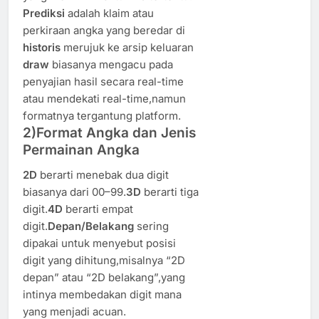
Prediksi
adalah klaim atau
perkiraan angka yang beredar di
historis
merujuk ke arsip keluaran
draw
biasanya mengacu pada
penyajian hasil secara real-time
atau mendekati real-time,namun
formatnya tergantung platform.
2)Format Angka dan Jenis
Permainan Angka
2D
berarti menebak dua digit
biasanya dari 00–99.
3D
berarti tiga
digit.
4D
berarti empat
digit.
Depan/Belakang
sering
dipakai untuk menyebut posisi
digit yang dihitung,misalnya “2D
depan” atau “2D belakang”,yang
intinya membedakan digit mana
yang menjadi acuan.