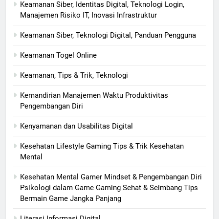
Keamanan Siber, Identitas Digital, Teknologi Login,
Manajemen Risiko IT, Inovasi Infrastruktur
Keamanan Siber, Teknologi Digital, Panduan Pengguna
Keamanan Togel Online
Keamanan, Tips & Trik, Teknologi
Kemandirian Manajemen Waktu Produktivitas
Pengembangan Diri
Kenyamanan dan Usabilitas Digital
Kesehatan Lifestyle Gaming Tips & Trik Kesehatan
Mental
Kesehatan Mental Gamer Mindset & Pengembangan Diri
Psikologi dalam Game Gaming Sehat & Seimbang Tips
Bermain Game Jangka Panjang
Literasi Informasi Digital