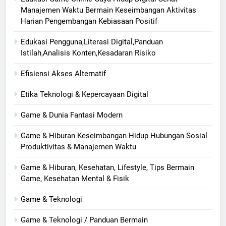
Manajemen Waktu Bermain Keseimbangan Aktivitas
Harian Pengembangan Kebiasaan Positif
Edukasi Pengguna,Literasi Digital,Panduan
Istilah,Analisis Konten,Kesadaran Risiko
Efisiensi Akses Alternatif
Etika Teknologi & Kepercayaan Digital
Game & Dunia Fantasi Modern
Game & Hiburan Keseimbangan Hidup Hubungan Sosial
Produktivitas & Manajemen Waktu
Game & Hiburan, Kesehatan, Lifestyle, Tips Bermain
Game, Kesehatan Mental & Fisik
Game & Teknologi
Game & Teknologi / Panduan Bermain