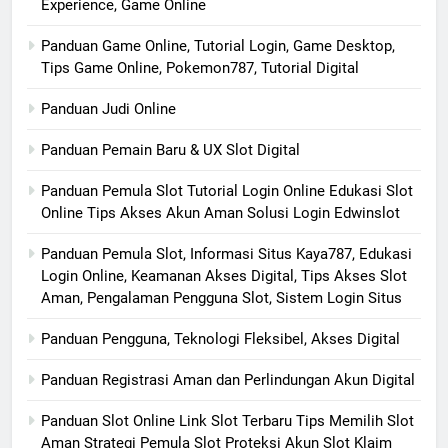
Experience, Game Online
Panduan Game Online, Tutorial Login, Game Desktop,
Tips Game Online, Pokemon787, Tutorial Digital
Panduan Judi Online
Panduan Pemain Baru & UX Slot Digital
Panduan Pemula Slot Tutorial Login Online Edukasi Slot
Online Tips Akses Akun Aman Solusi Login Edwinslot
Panduan Pemula Slot, Informasi Situs Kaya787, Edukasi
Login Online, Keamanan Akses Digital, Tips Akses Slot
Aman, Pengalaman Pengguna Slot, Sistem Login Situs
Panduan Pengguna, Teknologi Fleksibel, Akses Digital
Panduan Registrasi Aman dan Perlindungan Akun Digital
Panduan Slot Online Link Slot Terbaru Tips Memilih Slot
Aman Strategi Pemula Slot Proteksi Akun Slot Klaim