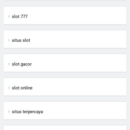
slot 777
situs slot
slot gacor
slot online
situs terpercaya