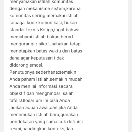
menyamakan istilah komunitas
dengan mekanisme sistem,karena
komunitas sering memakai istilah
sebagai kode komunikasi, bukan
standar teknis.Ketiga,ingat bahwa
memahami istilah bukan berarti
mengurangi risiko.Usahakan tetap
menetapkan batas waktu dan batas
dana agar keputusan tidak
didorong emosi.
Penutupnya sederhana:semakin
Anda paham istilah,semakin mudah
Anda menilai informasi secara
objektif dan menghindari salah
tafsir.Glosarium ini bisa Anda
jadikan acuan awal,dan jika Anda
menemukan istilah baru,gunakan
pendekatan yang sama:cek definisi
resmi,bandingkan konteks,dan