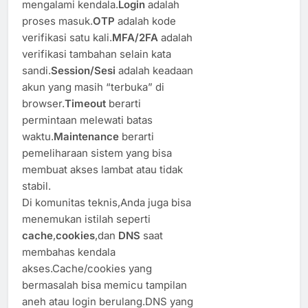
mengalami kendala.
Login
adalah
proses masuk.
OTP
adalah kode
verifikasi satu kali.
MFA/2FA
adalah
verifikasi tambahan selain kata
sandi.
Session/Sesi
adalah keadaan
akun yang masih “terbuka” di
browser.
Timeout
berarti
permintaan melewati batas
waktu.
Maintenance
berarti
pemeliharaan sistem yang bisa
membuat akses lambat atau tidak
stabil.
Di komunitas teknis,Anda juga bisa
menemukan istilah seperti
cache
,
cookies
,dan
DNS
saat
membahas kendala
akses.Cache/cookies yang
bermasalah bisa memicu tampilan
aneh atau login berulang.DNS yang