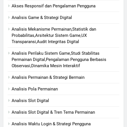
Akses Responsif dan Pengalaman Pengguna
Analisis Game & Strategi Digital
Analisis Mekanisme Permainan,Statistik dan
Probabilitas,Arsitektur Sistem Game,UX
Transparansi,Audit Integritas Digital
Analisis Perilaku Sistem Game,Studi Stabilitas
Permainan Digital,Pengalaman Pengguna Berbasis
Observasi,Dinamika Mesin Interaktif
Analisis Permainan & Strategi Bermain
Analisis Pola Permainan
Analisis Slot Digital
Analisis Slot Digital & Tren Tema Permainan
Analisis Waktu Login & Strategi Pengguna