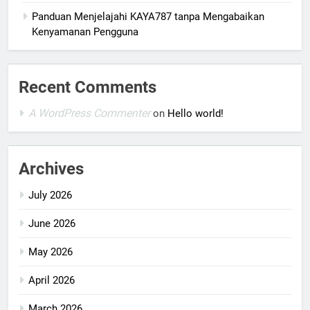
Panduan Menjelajahi KAYA787 tanpa Mengabaikan
Kenyamanan Pengguna
Recent Comments
A WordPress Commenter
on
Hello world!
Archives
July 2026
June 2026
May 2026
April 2026
March 2026