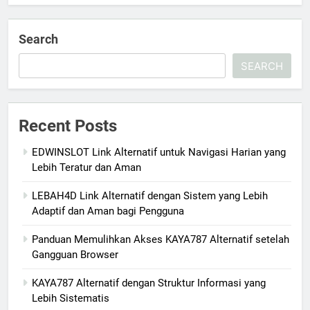
Search
SEARCH
Recent Posts
EDWINSLOT Link Alternatif untuk Navigasi Harian yang
Lebih Teratur dan Aman
LEBAH4D Link Alternatif dengan Sistem yang Lebih
Adaptif dan Aman bagi Pengguna
Panduan Memulihkan Akses KAYA787 Alternatif setelah
Gangguan Browser
KAYA787 Alternatif dengan Struktur Informasi yang
Lebih Sistematis