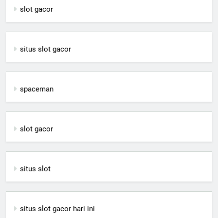
slot gacor
situs slot gacor
spaceman
slot gacor
situs slot
situs slot gacor hari ini