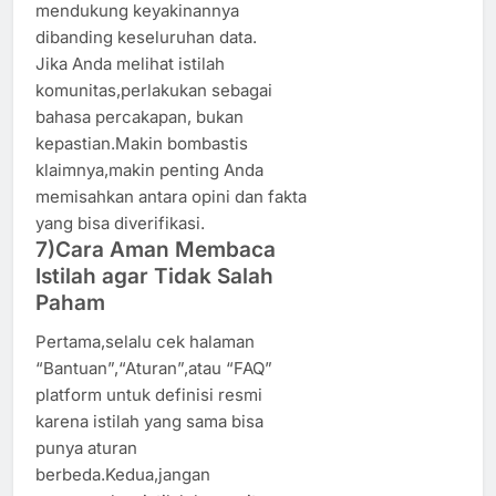
mendukung keyakinannya
dibanding keseluruhan data.
Jika Anda melihat istilah
komunitas,perlakukan sebagai
bahasa percakapan, bukan
kepastian.Makin bombastis
klaimnya,makin penting Anda
memisahkan antara opini dan fakta
yang bisa diverifikasi.
7)Cara Aman Membaca
Istilah agar Tidak Salah
Paham
Pertama,selalu cek halaman
“Bantuan”,“Aturan”,atau “FAQ”
platform untuk definisi resmi
karena istilah yang sama bisa
punya aturan
berbeda.Kedua,jangan