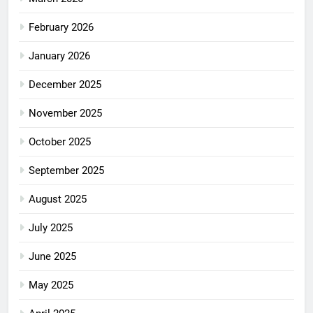
February 2026
January 2026
December 2025
November 2025
October 2025
September 2025
August 2025
July 2025
June 2025
May 2025