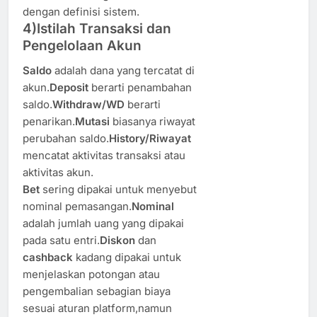
dengan definisi sistem.
4)Istilah Transaksi dan
Pengelolaan Akun
Saldo
adalah dana yang tercatat di
akun.
Deposit
berarti penambahan
saldo.
Withdraw/WD
berarti
penarikan.
Mutasi
biasanya riwayat
perubahan saldo.
History/Riwayat
mencatat aktivitas transaksi atau
aktivitas akun.
Bet
sering dipakai untuk menyebut
nominal pemasangan.
Nominal
adalah jumlah uang yang dipakai
pada satu entri.
Diskon
dan
cashback
kadang dipakai untuk
menjelaskan potongan atau
pengembalian sebagian biaya
sesuai aturan platform,namun