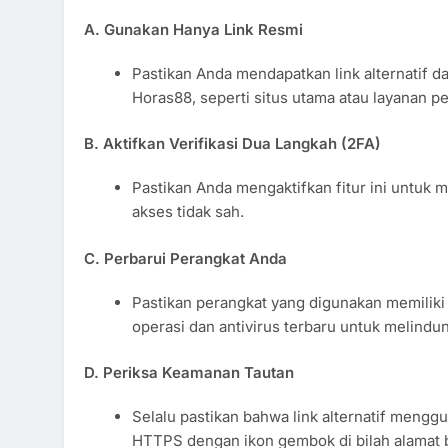
A. Gunakan Hanya Link Resmi
Pastikan Anda mendapatkan link alternatif d
Horas88, seperti situs utama atau layanan p
B. Aktifkan Verifikasi Dua Langkah (2FA)
Pastikan Anda mengaktifkan fitur ini untuk m
akses tidak sah.
C. Perbarui Perangkat Anda
Pastikan perangkat yang digunakan memilik
operasi dan antivirus terbaru untuk melindun
D. Periksa Keamanan Tautan
Selalu pastikan bahwa link alternatif mengg
HTTPS dengan ikon gembok di bilah alamat 