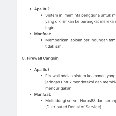
Apa Itu?
Sistem ini meminta pengguna untuk 
yang dikirimkan ke perangkat mereka s
login.
Manfaat:
Memberikan lapisan perlindungan tam
tidak sah.
C. Firewall Canggih
Apa Itu?
Firewall adalah sistem keamanan yang 
jaringan untuk mendeteksi dan memblok
mencurigakan.
Manfaat:
Melindungi server Horas88 dari seran
(Distributed Denial of Service).