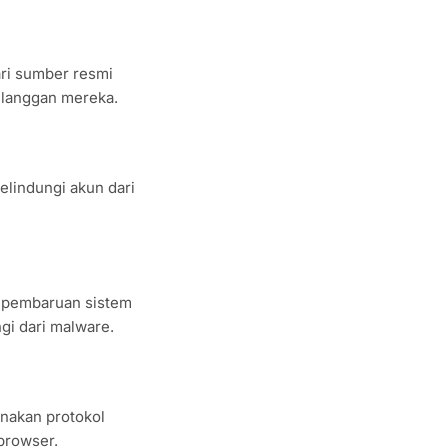
ari sumber resmi
elanggan mereka.
elindungi akun dari
i pembaruan sistem
gi dari malware.
unakan protokol
browser.