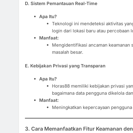
D. Sistem Pemantauan Real-Time
Apa Itu?
Teknologi ini mendeteksi aktivitas yang
login dari lokasi baru atau percobaan l
Manfaat:
Mengidentifikasi ancaman keamanan 
masalah besar.
E. Kebijakan Privasi yang Transparan
Apa Itu?
Horas88 memiliki kebijakan privasi yan
bagaimana data pengguna dikelola dan 
Manfaat:
Meningkatkan kepercayaan pengguna t
3.
Cara Memanfaatkan Fitur Keamanan den