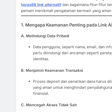
horas88 link alternatif
dan bagaimana fitur-fitur t
pemain menikmati pengalaman bermain yang aman
1.
Mengapa Keamanan Penting pada Link Al
A. Melindungi Data Pribadi
Data pengguna, seperti nama, email, dan in
perlu dilindungi dari ancaman seperti peret
identitas.
B. Menjamin Keamanan Transaksi
Proses deposit dan penarikan dana harus dil
yang aman untuk menghindari penyalahguna
finansial.
C. Mencegah Akses Tidak Sah