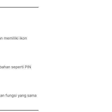
an memiliki ikon
bahan seperti PIN
 dan fungsi yang sama