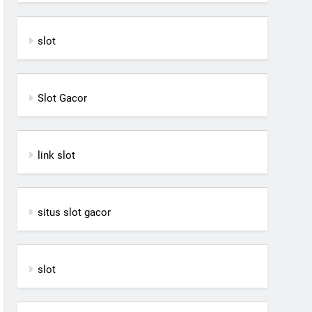
slot
Slot Gacor
link slot
situs slot gacor
slot