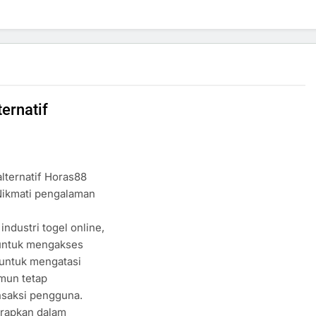
ernatif
alternatif Horas88
 Nikmati pengalaman
ndustri togel online,
 untuk mengakses
g untuk mengatasi
amun tetap
nsaksi pengguna.
erapkan dalam