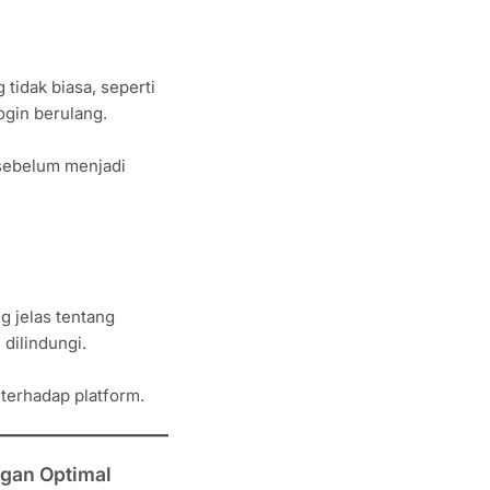
 tidak biasa, seperti
ogin berulang.
sebelum menjadi
g jelas tentang
dilindungi.
erhadap platform.
gan Optimal