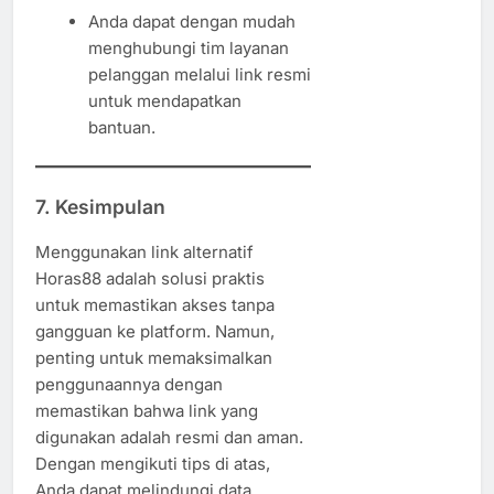
Anda dapat dengan mudah
menghubungi tim layanan
pelanggan melalui link resmi
untuk mendapatkan
bantuan.
7.
Kesimpulan
Menggunakan link alternatif
Horas88 adalah solusi praktis
untuk memastikan akses tanpa
gangguan ke platform. Namun,
penting untuk memaksimalkan
penggunaannya dengan
memastikan bahwa link yang
digunakan adalah resmi dan aman.
Dengan mengikuti tips di atas,
Anda dapat melindungi data