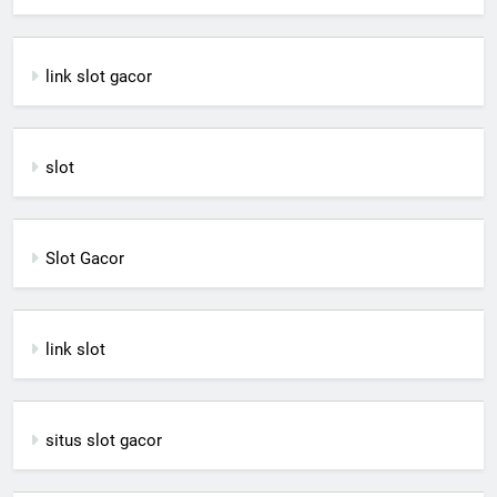
link slot gacor
slot
Slot Gacor
link slot
situs slot gacor