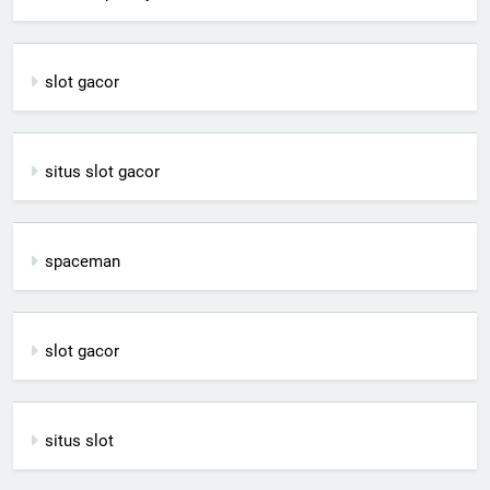
slot gacor
situs slot gacor
spaceman
slot gacor
situs slot