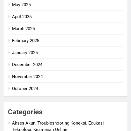
May 2025
April 2025
March 2025
February 2025
January 2025
December 2024
November 2024
October 2024
Categories
Akses Akun, Troubleshooting Koneksi, Edukasi
Teknologi, Keamanan Online