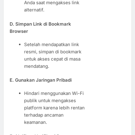
Anda saat mengakses link
alternatif.
D. Simpan Link di Bookmark
Browser
Setelah mendapatkan link
resmi, simpan di bookmark
untuk akses cepat di masa
mendatang.
E. Gunakan Jaringan Pribadi
Hindari menggunakan Wi-Fi
publik untuk mengakses
platform karena lebih rentan
terhadap ancaman
keamanan.