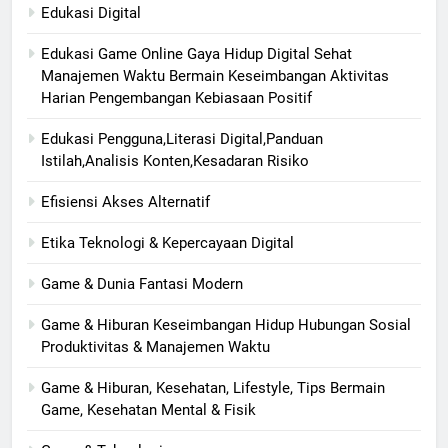
Edukasi Digital
Edukasi Game Online Gaya Hidup Digital Sehat
Manajemen Waktu Bermain Keseimbangan Aktivitas
Harian Pengembangan Kebiasaan Positif
Edukasi Pengguna,Literasi Digital,Panduan
Istilah,Analisis Konten,Kesadaran Risiko
Efisiensi Akses Alternatif
Etika Teknologi & Kepercayaan Digital
Game & Dunia Fantasi Modern
Game & Hiburan Keseimbangan Hidup Hubungan Sosial
Produktivitas & Manajemen Waktu
Game & Hiburan, Kesehatan, Lifestyle, Tips Bermain
Game, Kesehatan Mental & Fisik