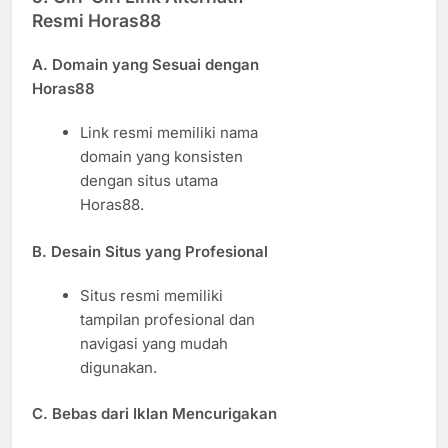
Resmi Horas88
A. Domain yang Sesuai dengan
Horas88
Link resmi memiliki nama
domain yang konsisten
dengan situs utama
Horas88.
B. Desain Situs yang Profesional
Situs resmi memiliki
tampilan profesional dan
navigasi yang mudah
digunakan.
C. Bebas dari Iklan Mencurigakan