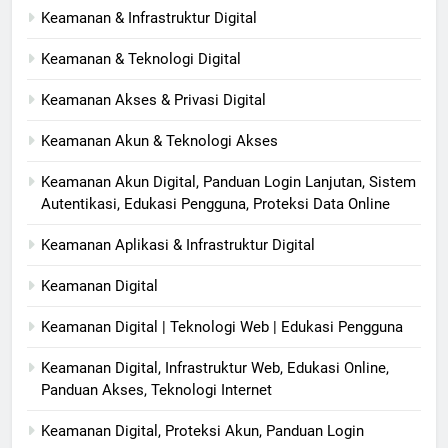
Keamanan & Infrastruktur Digital
Keamanan & Teknologi Digital
Keamanan Akses & Privasi Digital
Keamanan Akun & Teknologi Akses
Keamanan Akun Digital, Panduan Login Lanjutan, Sistem
Autentikasi, Edukasi Pengguna, Proteksi Data Online
Keamanan Aplikasi & Infrastruktur Digital
Keamanan Digital
Keamanan Digital | Teknologi Web | Edukasi Pengguna
Keamanan Digital, Infrastruktur Web, Edukasi Online,
Panduan Akses, Teknologi Internet
Keamanan Digital, Proteksi Akun, Panduan Login