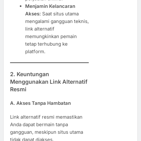
Menjamin Kelancaran
Akses:
Saat situs utama
mengalami gangguan teknis,
link alternatif
memungkinkan pemain
tetap terhubung ke
platform.
2.
Keuntungan
Menggunakan Link Alternatif
Resmi
A. Akses Tanpa Hambatan
Link alternatif resmi memastikan
Anda dapat bermain tanpa
gangguan, meskipun situs utama
tidak dapat diakses.