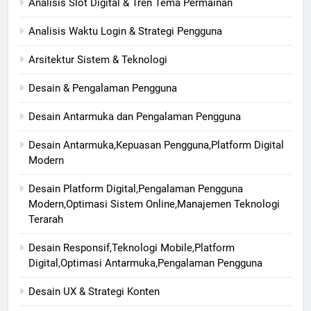
Analisis Slot Digital & Tren Tema Permainan
Analisis Waktu Login & Strategi Pengguna
Arsitektur Sistem & Teknologi
Desain & Pengalaman Pengguna
Desain Antarmuka dan Pengalaman Pengguna
Desain Antarmuka,Kepuasan Pengguna,Platform Digital
Modern
Desain Platform Digital,Pengalaman Pengguna
Modern,Optimasi Sistem Online,Manajemen Teknologi
Terarah
Desain Responsif,Teknologi Mobile,Platform
Digital,Optimasi Antarmuka,Pengalaman Pengguna
Desain UX & Strategi Konten