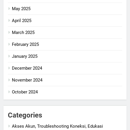
May 2025
April 2025
March 2025
February 2025
January 2025
December 2024
November 2024
October 2024
Categories
Akses Akun, Troubleshooting Koneksi, Edukasi