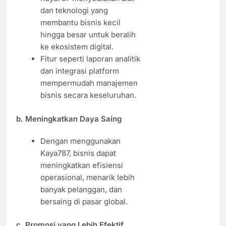
dan teknologi yang
membantu bisnis kecil
hingga besar untuk beralih
ke ekosistem digital.
Fitur seperti laporan analitik
dan integrasi platform
mempermudah manajemen
bisnis secara keseluruhan.
b. Meningkatkan Daya Saing
Dengan menggunakan
Kaya787, bisnis dapat
meningkatkan efisiensi
operasional, menarik lebih
banyak pelanggan, dan
bersaing di pasar global.
c. Promosi yang Lebih Efektif