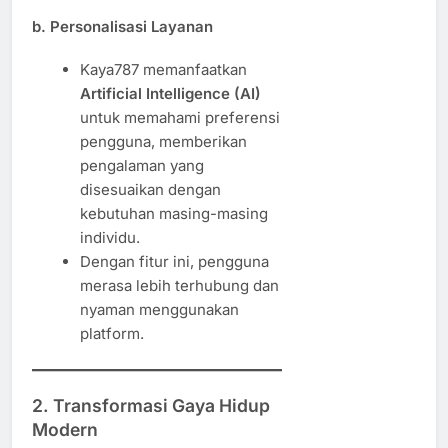
b. Personalisasi Layanan
Kaya787 memanfaatkan
Artificial Intelligence (AI)
untuk memahami preferensi
pengguna, memberikan
pengalaman yang
disesuaikan dengan
kebutuhan masing-masing
individu.
Dengan fitur ini, pengguna
merasa lebih terhubung dan
nyaman menggunakan
platform.
2. Transformasi Gaya Hidup
Modern