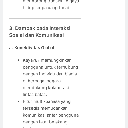
mendorong transisi ke gaya
hidup tanpa uang tunai.
3. Dampak pada Interaksi
Sosial dan Komunikasi
a. Konektivitas Global
Kaya787 memungkinkan
pengguna untuk terhubung
dengan individu dan bisnis
di berbagai negara,
mendukung kolaborasi
lintas batas.
Fitur multi-bahasa yang
tersedia memudahkan
komunikasi antar pengguna
dengan latar belakang