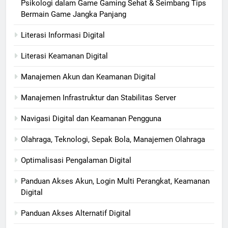
Psikologi dalam Game Gaming Sehat & Seimbang Tips
Bermain Game Jangka Panjang
Literasi Informasi Digital
Literasi Keamanan Digital
Manajemen Akun dan Keamanan Digital
Manajemen Infrastruktur dan Stabilitas Server
Navigasi Digital dan Keamanan Pengguna
Olahraga, Teknologi, Sepak Bola, Manajemen Olahraga
Optimalisasi Pengalaman Digital
Panduan Akses Akun, Login Multi Perangkat, Keamanan
Digital
Panduan Akses Alternatif Digital