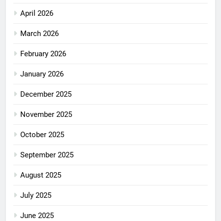
April 2026
March 2026
February 2026
January 2026
December 2025
November 2025
October 2025
September 2025
August 2025
July 2025
June 2025