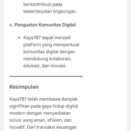
berkontribusi pada
keberlanjutan lingkungan.
c. Penguatan Komunitas Digital
Kaya787 dapat menjadi
platform yang memperkuat
komunitas digital dengan
mendukung kolaborasi,
edukasi, dan inovasi.
Kesimpulan
Kaya787 telah membawa dampak
signifikan pada gaya hidup digital
modern dengan menyediakan
solusi yang aman, efisien, dan
inovatif. Dari transaksi keuangan