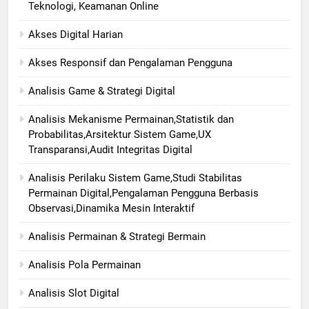
Teknologi, Keamanan Online
Akses Digital Harian
Akses Responsif dan Pengalaman Pengguna
Analisis Game & Strategi Digital
Analisis Mekanisme Permainan,Statistik dan
Probabilitas,Arsitektur Sistem Game,UX
Transparansi,Audit Integritas Digital
Analisis Perilaku Sistem Game,Studi Stabilitas
Permainan Digital,Pengalaman Pengguna Berbasis
Observasi,Dinamika Mesin Interaktif
Analisis Permainan & Strategi Bermain
Analisis Pola Permainan
Analisis Slot Digital