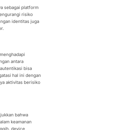
a sebagai platform
ngurangi risiko
ungan identitas juga
r.
on menghadapi
ngan antara
utentikasi bisa
asi hal ini dengan
a aktivitas berisiko
unjukkan bahwa
a dalam keamanan
ggih, device