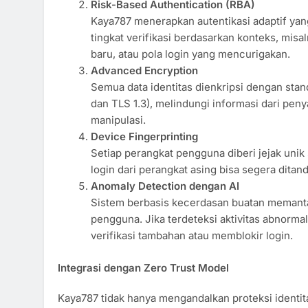
Risk-Based Authentication (RBA)
Kaya787 menerapkan autentikasi adaptif ya
tingkat verifikasi berdasarkan konteks, misal
baru, atau pola login yang mencurigakan.
Advanced Encryption
Semua data identitas dienkripsi dengan stan
dan TLS 1.3), melindungi informasi dari pe
manipulasi.
Device Fingerprinting
Setiap perangkat pengguna diberi jejak uni
login dari perangkat asing bisa segera ditand
Anomaly Detection dengan AI
Sistem berbasis kecerdasan buatan memanta
pengguna. Jika terdeteksi aktivitas abnorma
verifikasi tambahan atau memblokir login.
Integrasi dengan Zero Trust Model
Kaya787 tidak hanya mengandalkan proteksi identit