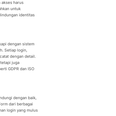
n akses harus
ahkan untuk
lindungan identitas
gkapi dengan sistem
. Setiap login,
catat dengan detail.
tetapi juga
perti GDPR dan ISO
lindungi dengan baik,
orm dari berbagai
an login yang mulus