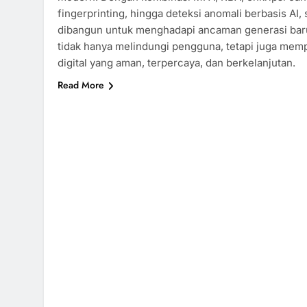
fingerprinting, hingga deteksi anomali berbasis AI,
dibangun untuk menghadapi ancaman generasi baru
tidak hanya melindungi pengguna, tetapi juga mem
digital yang aman, terpercaya, dan berkelanjutan.
Read More