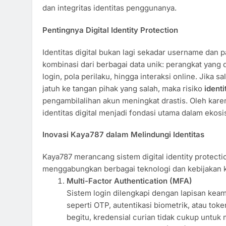
dan integritas identitas penggunanya.
Pentingnya Digital Identity Protection
Identitas digital bukan lagi sekadar username dan 
kombinasi dari berbagai data unik: perangkat yang 
login, pola perilaku, hingga interaksi online. Jika s
jatuh ke tangan pihak yang salah, maka risiko
identi
pengambilalihan akun meningkat drastis. Oleh karen
identitas digital menjadi fondasi utama dalam ekos
Inovasi Kaya787 dalam Melindungi Identitas
Kaya787 merancang sistem digital identity protect
menggabungkan berbagai teknologi dan kebijakan
Multi-Factor Authentication (MFA)
Sistem login dilengkapi dengan lapisan ke
seperti OTP, autentikasi biometrik, atau toke
begitu, kredensial curian tidak cukup untuk