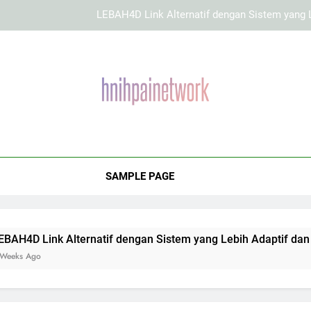
LEBAH4D Link Alternatif dengan Sistem yang 
Panduan Memulihkan Akses KAYA787 
KAYA787 Alternatif dengan St
EDWINSLOT Link Alternatif untuk Naviga
 HP AI Network
LEBAH4D Link Alternatif dengan Sistem yang 
Informasi Terbaru Tentang Kecerdasan Buatan Di HNI HP AI Ne
Panduan Memulihkan Akses KAYA787 
SAMPLE PAGE
KAYA787 Alternatif dengan St
Alternatif dengan Sistem yang Lebih Adaptif dan Aman bagi