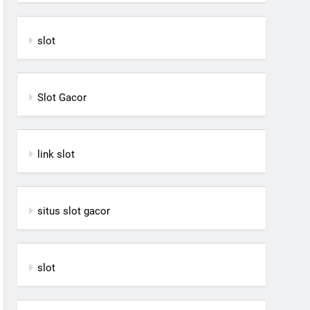
slot
Slot Gacor
link slot
situs slot gacor
slot