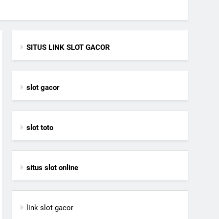
SITUS LINK SLOT GACOR
slot gacor
slot toto
situs slot online
link slot gacor